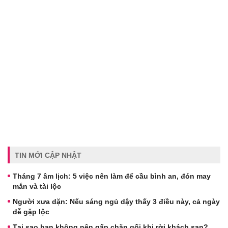
TIN MỚI CẬP NHẬT
Tháng 7 âm lịch: 5 việc nên làm để cầu bình an, đón may
mắn và tài lộc
Người xưa dặn: Nếu sáng ngủ dậy thấy 3 điều này, cả ngày
dễ gặp lộc
Tại sao bạn không nên gấp chăn gối khi rời khách sạn?