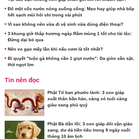
Đổ một cốc nước nóng xuống cống: Mẹo hay giúp nhà bếp
hết sạch mùi hôi chỉ trong vài phút
Vì sao không nên vừa đi vệ sinh vừa dùng điện thoại?
3 khung giờ thắp hương ngày Rằm mùng 1 tốt cho tài lộc:
Đừng dại bỏ qua
Nên vo gạo mấy lần khi nấu cơm là tốt nhất?
Bí quyết "luộc gà không cần 1 giọt nước": Da giòn sần sật,
thịt ngọt lịm
Tin nên đọc
Phật Tổ ban phước lành: 3 con giáp
xuất thân bần hàn, càng có tuổi càng
giàu sang phú quý
Phật Bà dẫn lối: 3 con giáp đổi vận giàu
sang, dư dả tiền tiêu trong 9 ngày cuối
tháng 10 âm lịch