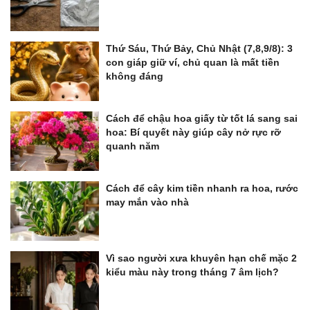
Thứ Sáu, Thứ Bảy, Chủ Nhật (7,8,9/8): 3
con giáp giữ ví, chủ quan là mất tiền
không đáng
Cách để chậu hoa giấy từ tốt lá sang sai
hoa: Bí quyết này giúp cây nở rực rỡ
quanh năm
Cách để cây kim tiền nhanh ra hoa, rước
may mắn vào nhà
Vì sao người xưa khuyên hạn chế mặc 2
kiểu màu này trong tháng 7 âm lịch?