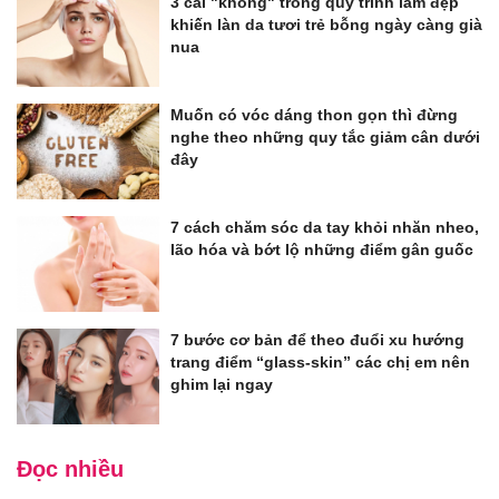
3 cái "không" trong quy trình làm đẹp
khiến làn da tươi trẻ bỗng ngày càng già
nua
Muốn có vóc dáng thon gọn thì đừng
nghe theo những quy tắc giảm cân dưới
đây
7 cách chăm sóc da tay khỏi nhăn nheo,
lão hóa và bớt lộ những điểm gân guốc
7 bước cơ bản để theo đuổi xu hướng
trang điểm “glass-skin” các chị em nên
ghim lại ngay
Đọc nhiều