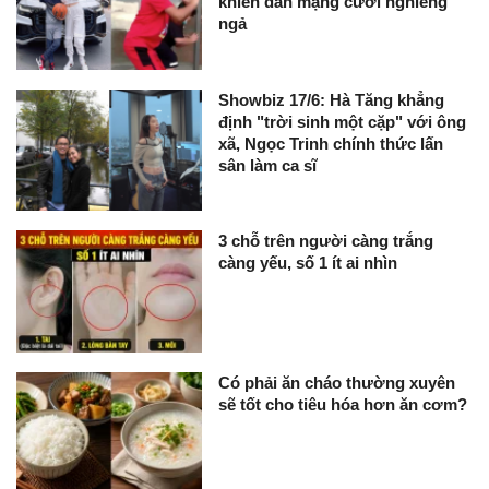
khiến dân mạng cười nghiêng
ngả
Showbiz 17/6: Hà Tăng khẳng
định "trời sinh một cặp" với ông
xã, Ngọc Trinh chính thức lấn
sân làm ca sĩ
3 chỗ trên người càng trắng
càng yếu, số 1 ít ai nhìn
Có phải ăn cháo thường xuyên
sẽ tốt cho tiêu hóa hơn ăn cơm?