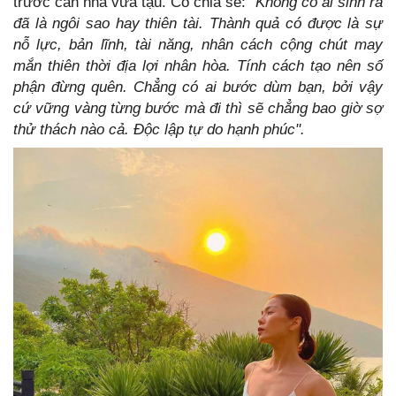
trước căn nhà vừa tậu. Cô chia sẻ:
"Không có ai sinh ra
đã là ngôi sao hay thiên tài. Thành quả có được là sự
nỗ lực, bản lĩnh, tài năng, nhân cách cộng chút may
mắn thiên thời địa lợi nhân hòa. Tính cách tạo nên số
phận đừng quên. Chẳng có ai bước dùm bạn, bởi vậy
cứ vững vàng từng bước mà đi thì sẽ chẳng bao giờ sợ
thử thách nào cả. Độc lập tự do hạnh phúc".