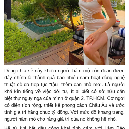
Dòng chia sẻ này khiến người hâm mộ còn đoán được
đây chính là thành quả bao nhiêu năm hoạt động nghệ
thuật cô đã tiếp tục "tậu" thêm căn nhà mới. Là người
khá kín tiếng về việc đời tư, ít ai biết cô sở hữu căn
biệt thự nguy nga của mình ở quận 2, TP.HCM. Cơ ngơi
có diện tích rộng, thiết kế phong cách Châu Âu và ước
tính giá trị hàng chục tỷ đồng. Với mức độ khang trang,
người hâm mộ cho rằng giá trị của nó không hề nhỏ.
Kể từ khi bắt đầu công khai tình cảm với Lâm Bảo