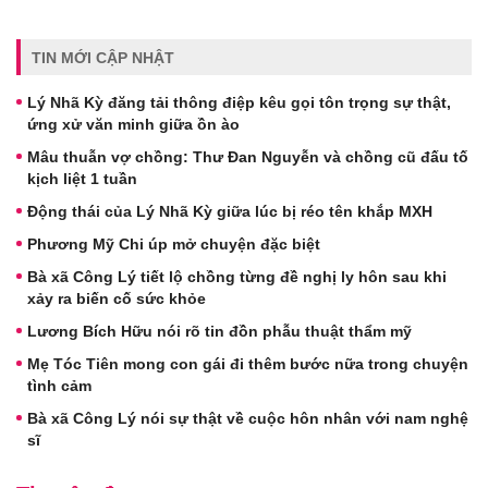
TIN MỚI CẬP NHẬT
Lý Nhã Kỳ đăng tải thông điệp kêu gọi tôn trọng sự thật,
ứng xử văn minh giữa ồn ào
Mâu thuẫn vợ chồng: Thư Đan Nguyễn và chồng cũ đấu tố
kịch liệt 1 tuần
Động thái của Lý Nhã Kỳ giữa lúc bị réo tên khắp MXH
Phương Mỹ Chi úp mở chuyện đặc biệt
Bà xã Công Lý tiết lộ chồng từng đề nghị ly hôn sau khi
xảy ra biến cố sức khỏe
Lương Bích Hữu nói rõ tin đồn phẫu thuật thẩm mỹ
Mẹ Tóc Tiên mong con gái đi thêm bước nữa trong chuyện
tình cảm
Bà xã Công Lý nói sự thật về cuộc hôn nhân với nam nghệ
sĩ