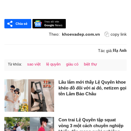
Theo:
khoevadep.com.vn
copy link
Tác giả:
Hạ Anh
sao việt
lệ quyên
giàu có
biệt thự
Từ khóa:
Lâu lắm mới thấy Lệ Quyên khoe
khéo đồ đôi với ai đó, netizen gọi
tên Lâm Bảo Châu
Con trai Lệ Quyên tập squat
vòng 3 một cách chuyên nghiệp