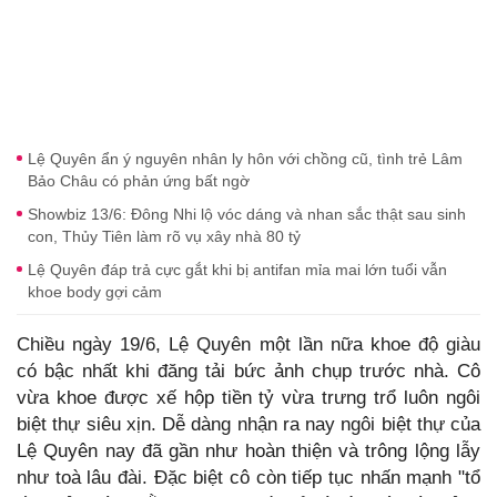
Lệ Quyên ẩn ý nguyên nhân ly hôn với chồng cũ, tình trẻ Lâm
Bảo Châu có phản ứng bất ngờ
Showbiz 13/6: Đông Nhi lộ vóc dáng và nhan sắc thật sau sinh
con, Thủy Tiên làm rõ vụ xây nhà 80 tỷ
Lệ Quyên đáp trả cực gắt khi bị antifan mỉa mai lớn tuổi vẫn
khoe body gợi cảm
Chiều ngày 19/6, Lệ Quyên một lần nữa khoe độ giàu
có bậc nhất khi đăng tải bức ảnh chụp trước nhà. Cô
vừa khoe được xế hộp tiền tỷ vừa trưng trổ luôn ngôi
biệt thự siêu xịn. Dễ dàng nhận ra nay ngôi biệt thự của
Lệ Quyên nay đã gần như hoàn thiện và trông lộng lẫy
như toà lâu đài. Đặc biệt cô còn tiếp tục nhấn mạnh "tổ