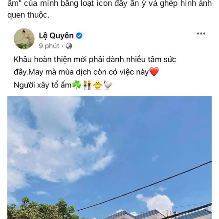
ấm" của mình bằng loạt icon đầy ẩn ý và ghép hình ảnh
quen thuộc.