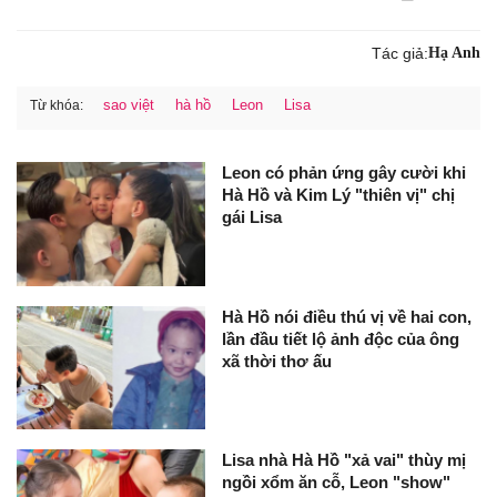
Tác giả:
Hạ Anh
sao việt
hà hồ
Leon
Lisa
Từ khóa:
Leon có phản ứng gây cười khi
Hà Hồ và Kim Lý "thiên vị" chị
gái Lisa
Hà Hồ nói điều thú vị về hai con,
lần đầu tiết lộ ảnh độc của ông
xã thời thơ ấu
Lisa nhà Hà Hồ "xả vai" thùy mị
ngồi xổm ăn cỗ, Leon "show"