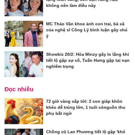
không nên làm điều này
MC Thảo Vân khoe ảnh con trai, bà xã
của nghệ sĩ Công Lý bình luận gây chú
ý
Showbiz 20/2: Hòa Minzy gây lo lắng khi
tiết lộ gặp sự cố, Tuấn Hưng gặp tai nạn
nghiêm trọng
Đọc nhiều
72 giờ vàng sắp tới: 2 con giáp khôn
khéo dễ trúng lớn, 1 tuổi cónguồn thu
phụ bất ngờ
Chồng cũ Lan Phương tiết lộ gặp 'khó