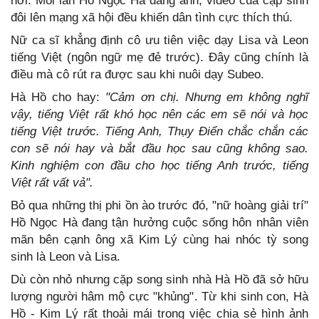
nơi. Mỗi lần Hồ Ngọc Hà đăng ảnh, video của cặp sinh
đôi lên mạng xã hội đều khiến dân tình cực thích thú.
Nữ ca sĩ khẳng định cô ưu tiên việc dạy Lisa và Leon
tiếng Việt (ngôn ngữ mẹ đẻ trước). Đây cũng chính là
điều mà cô rút ra được sau khi nuôi dạy Subeo.
Hà Hồ cho hay:
"Cảm ơn chị. Nhưng em không nghĩ
vậy, tiếng Việt rất khó học nên các em sẽ nói và học
tiếng Việt trước. Tiếng Anh, Thụy Điển chắc chắn các
con sẽ nói hay và bắt đầu học sau cũng không sao.
Kinh nghiệm con đầu cho học tiếng Anh trước, tiếng
Việt rất vất vả".
Bỏ qua những thị phi ồn ào trước đó, "nữ hoàng giải trí"
Hồ Ngọc Hà đang tận hưởng cuộc sống hôn nhân viên
mãn bên cạnh ông xã Kim Lý cùng hai nhóc tỳ song
sinh là Leon và Lisa.
Dù còn nhỏ nhưng cặp song sinh nhà Hà Hồ đã sở hữu
lượng người hâm mộ cực "khủng". Từ khi sinh con, Hà
Hồ - Kim Lý rất thoải mái trong việc chia sẻ hình ảnh