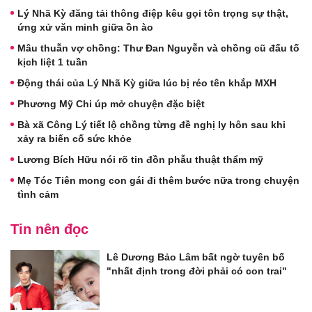
Lý Nhã Kỳ đăng tải thông điệp kêu gọi tôn trọng sự thật,
ứng xử văn minh giữa ồn ào
Mâu thuẫn vợ chồng: Thư Đan Nguyễn và chồng cũ đấu tố
kịch liệt 1 tuần
Động thái của Lý Nhã Kỳ giữa lúc bị réo tên khắp MXH
Phương Mỹ Chi úp mở chuyện đặc biệt
Bà xã Công Lý tiết lộ chồng từng đề nghị ly hôn sau khi
xảy ra biến cố sức khỏe
Lương Bích Hữu nói rõ tin đồn phẫu thuật thẩm mỹ
Mẹ Tóc Tiên mong con gái đi thêm bước nữa trong chuyện
tình cảm
Tin nên đọc
Lê Dương Bảo Lâm bất ngờ tuyên bố
"nhất định trong đời phải có con trai"