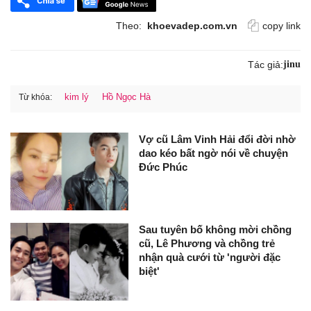
Theo:
khoevadep.com.vn
copy link
Tác giả:
jinu
kim lý
Hồ Ngọc Hà
Từ khóa:
Vợ cũ Lâm Vinh Hải đổi đời nhờ
dao kéo bất ngờ nói về chuyện
Đức Phúc
Sau tuyên bố không mời chồng
cũ, Lê Phương và chồng trẻ
nhận quà cưới từ 'người đặc
biệt'