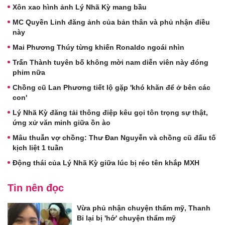
Xôn xao hình ảnh Lý Nhã Kỳ mang bầu
MC Quyền Linh đăng ảnh của bản thân và phủ nhận điều
này
Mai Phương Thúy từng khiến Ronaldo ngoái nhìn
Trấn Thành tuyên bố không mời nam diễn viên này đóng
phim nữa
Chồng cũ Lan Phương tiết lộ gặp 'khó khăn để ở bên các
con'
Lý Nhã Kỳ đăng tải thông điệp kêu gọi tôn trọng sự thật,
ứng xử văn minh giữa ồn ào
Mâu thuẫn vợ chồng: Thư Đan Nguyễn và chồng cũ đấu tố
kịch liệt 1 tuần
Động thái của Lý Nhã Kỳ giữa lúc bị réo tên khắp MXH
Tin nên đọc
Vừa phủ nhận chuyện thẩm mỹ, Thanh
Bi lại bị 'hớ' chuyện thẩm mỹ