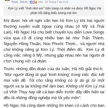
Kim Lý viết "Anh nhớ em" trên trang cá nhân và được Hồ Ngọc Hà
phản hồi bằng biểu tượng trái tim.
Khi được hỏi về nghi vấn hẹn hò Kim Lý khi hai người
thường xuyên xuất ngoại cùng nhau (ở Mỹ và Thái
Lan), Hồ Ngọc Hà cho biết chuyến lưu diễn Love Songs
vừa qua cô đi cùng nhiều bạn bè như Trấn Thành,
Nguyễn Hồng Thuận, Noo Phước Thịnh... và người nhà
chứ không riêng gì Kim Lý. Thời điểm đó, Kim Lý đi
công việc riêng ở Mỹ, nhưng gặp nhau nên hai người đi
chơi chung với cả đoàn.
Trước những đồn đoán của dư luận, Hà Hồ giải thích:
“Mọi người đúng là quá 'kinh khủng' trong việc đúc kết
mọi vấn đề. Tôi cho rằng không có lý do gì từ một
người xa lạ lại không thể làm bạn. Không chỉ Kim Lý mà
cả Vĩnh Thụy hay tất cả bạn diễn trước đây đến hiện tại
đều là những đồng nghiệp mà tôi yêu mến”.
Hồ Ngọc Hà cũng dành những lời khen có cánh cho bạn