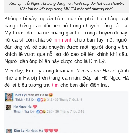
Kim Lý - Hồ Ngọc Hà bỗng dưng trở thành cặp đôi hot của showbiz
Việt khi họ kết hợp trong MV 'Cả một trời thương nhớ'.
Không chỉ vậy, người hâm mộ còn phát hiện hàng loạt
bằng chứng cặp đôi hẹn hò trong chuyến công tác tại
Mỹ trước đó của nữ hoàng giải trí. Trong chuyến đi này,
nữ ca sĩ còn chia sẻ
hình ảnh
chụp bàn tay một người
đàn ông và kể câu chuyện được một người động viên,
khích lệ vượt qua nỗi sợ độ cao để lên khinh khí cầu.
Người đàn ông bí ẩn này được cho là Kim Lý.
Mới đây, Kim Lý công khai viết
“I miss em Hà ơi”
(Anh
nhớ em Hà ơi) trên trang cá nhân. Đáp lại, Hồ Ngọc Hà
để lại biểu tượng trái
tim
cho bạn diễn điển trai.