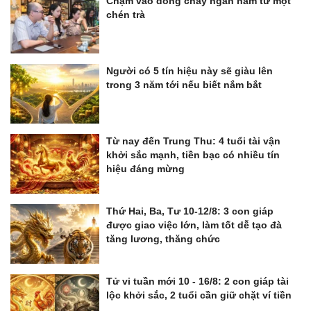
Chạm vào dòng chảy ngàn năm từ một
chén trà
Người có 5 tín hiệu này sẽ giàu lên
trong 3 năm tới nếu biết nắm bắt
Từ nay đến Trung Thu: 4 tuổi tài vận
khởi sắc mạnh, tiền bạc có nhiều tín
hiệu đáng mừng
Thứ Hai, Ba, Tư 10-12/8: 3 con giáp
được giao việc lớn, làm tốt dễ tạo đà
tăng lương, thăng chức
Tử vi tuần mới 10 - 16/8: 2 con giáp tài
lộc khởi sắc, 2 tuổi cần giữ chặt ví tiền