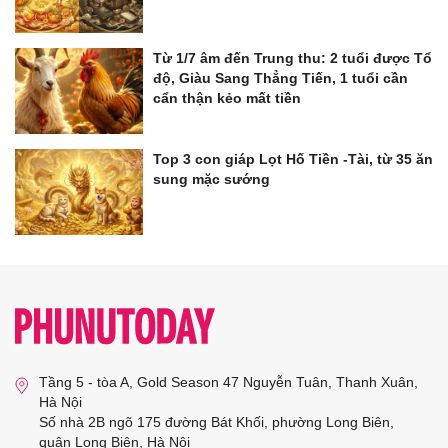
Từ 1/7 âm đến Trung thu: 2 tuổi được Tổ
độ, Giàu Sang Thẳng Tiến, 1 tuổi cần
cẩn thận kẻo mất tiền
Top 3 con giáp Lọt Hố Tiền -Tài, từ 35 ăn
sung mặc sướng
Tầng 5 - tòa A, Gold Season 47 Nguyễn Tuân, Thanh Xuân,
Hà Nội
Số nhà 2B ngõ 175 đường Bát Khối, phường Long Biên,
quận Long Biên, Hà Nội