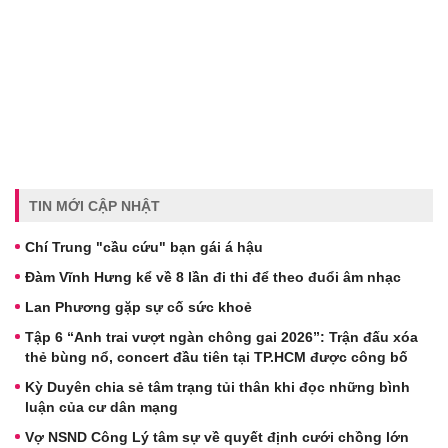
TIN MỚI CẬP NHẬT
Chí Trung "cầu cứu" bạn gái á hậu
Đàm Vĩnh Hưng kể về 8 lần đi thi để theo đuổi âm nhạc
Lan Phương gặp sự cố sức khoẻ
Tập 6 “Anh trai vượt ngàn chông gai 2026”: Trận đấu xóa
thẻ bùng nổ, concert đầu tiên tại TP.HCM được công bố
Kỳ Duyên chia sẻ tâm trạng tủi thân khi đọc những bình
luận của cư dân mạng
Vợ NSND Công Lý tâm sự về quyết định cưới chồng lớn