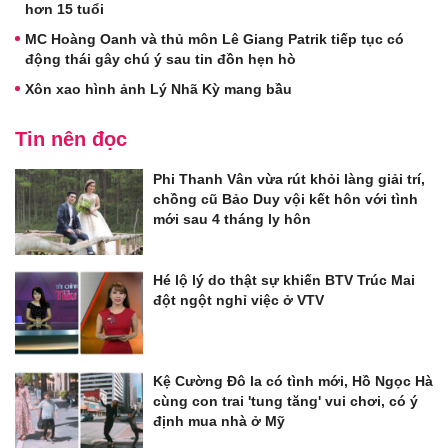
hơn 15 tuổi
MC Hoàng Oanh và thủ môn Lê Giang Patrik tiếp tục có
động thái gây chú ý sau tin đồn hẹn hò
Xôn xao hình ảnh Lý Nhã Kỳ mang bầu
Tin nên đọc
Phi Thanh Vân vừa rút khỏi làng giải trí,
chồng cũ Bảo Duy vội kết hôn với tình
mới sau 4 tháng ly hôn
Hé lộ lý do thật sự khiến BTV Trúc Mai
đột ngột nghỉ việc ở VTV
Kệ Cường Đô la có tình mới, Hồ Ngọc Hà
cùng con trai 'tung tăng' vui chơi, có ý
định mua nhà ở Mỹ