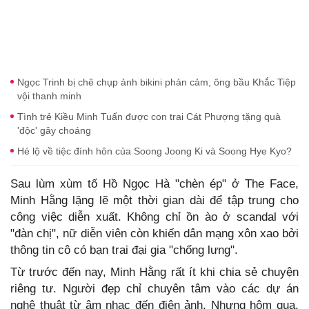
Ngọc Trinh bị chê chụp ảnh bikini phản cảm, ông bầu Khắc Tiệp
vội thanh minh
Tình trẻ Kiều Minh Tuấn được con trai Cát Phượng tặng quà
'độc' gây choáng
Hé lộ về tiệc đính hôn của Soong Joong Ki và Soong Hye Kyo?
Sau lùm xùm tố Hồ Ngọc Hà "chèn ép" ở The Face,
Minh Hằng lặng lẽ một thời gian dài để tập trung cho
công việc diễn xuất. Không chỉ ồn ào ở scandal với
"đàn chị", nữ diễn viên còn khiến dân mạng xôn xao bởi
thông tin cô có bạn trai đại gia "chống lưng".
Từ trước đến nay, Minh Hằng rất ít khi chia sẻ chuyện
riêng tư. Người đẹp chỉ chuyên tâm vào các dự án
nghệ thuật từ âm nhạc đến điện ảnh. Nhưng hôm qua,