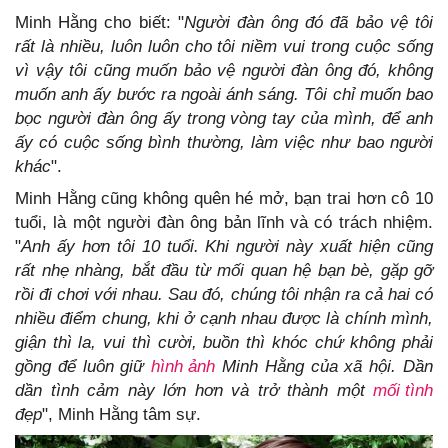
Minh Hằng cho biết: "
Người đàn ông đó đã bảo vệ tôi
rất là nhiều, luôn luôn cho tôi niềm vui trong cuộc sống
vì vậy tôi cũng muốn bảo vệ người đàn ông đó, không
muốn anh ấy bước ra ngoài ánh sáng. Tôi chỉ muốn bao
bọc người đàn ông ấy trong vòng tay của mình, để anh
ấy có cuộc sống bình thường, làm việc như bao người
khác
".
Minh Hằng cũng không quên hé mở, bạn trai hơn cô 10
tuổi, là một người đàn ông bản lĩnh và có trách nhiệm.
"
Anh ấy hơn tôi 10 tuổi. Khi người này xuất hiện cũng
rất nhẹ nhàng, bắt đầu từ mối quan hệ bạn bè, gặp gỡ
rồi đi chơi với nhau. Sau đó, chúng tôi nhận ra cả hai có
nhiều điểm chung, khi ở cạnh nhau được là chính mình,
giận thì la, vui thì cười, buồn thì khóc chứ không phải
gồng để luôn giữ
hình ảnh
Minh Hằng của xã hội. Dần
dần tình cảm này lớn hơn và trở thành một
mối tình
đẹp
", Minh Hằng tâm sự.