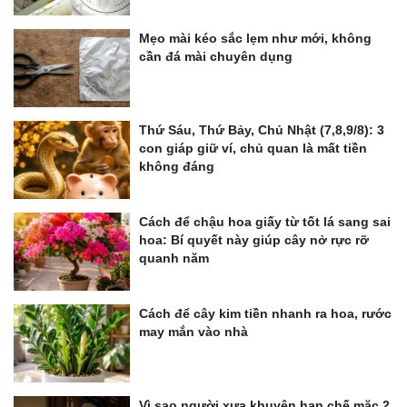
Mẹo mài kéo sắc lẹm như mới, không
cần đá mài chuyên dụng
Thứ Sáu, Thứ Bảy, Chủ Nhật (7,8,9/8): 3
con giáp giữ ví, chủ quan là mất tiền
không đáng
Cách để chậu hoa giấy từ tốt lá sang sai
hoa: Bí quyết này giúp cây nở rực rỡ
quanh năm
Cách để cây kim tiền nhanh ra hoa, rước
may mắn vào nhà
Vì sao người xưa khuyên hạn chế mặc 2