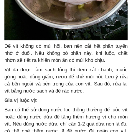
Để vịt không có mùi hôi, bạn nên cắt hết phần tuyến
nhờ ở đuổi. Nếu không bỏ phần này, khi luộc, chất
nhờn sẽ tiết ra khiến món ăn có mùi khó chịu.
Vịt đã được làm sạch lông thì đem xát chanh, muối,
gừng hoặc dùng giấm, rượu để khử mùi hôi. Lưu ý rửa
cả bên ngoài và bên trong của con vịt. Sau đó, rửa lại
vịt bằng nước sạch và để ráo nước.
Gia vị luộc vịt
Bạn có thể sử dụng nước lọc thông thường để luộc vịt
hoặc dùng nước dừa để tăng thêm hương vị cho món
vịt. Nếu dùng nước dừa, chỉ cần 1-2 quả dừa non là đủ,
có thể chế thêm nước lã để nước đủ ngập con vịt,