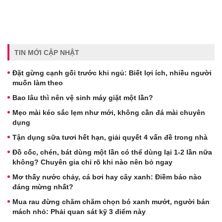
TIN MỚI CẬP NHẬT
Đặt gừng cạnh gối trước khi ngủ: Biết lợi ích, nhiều người
muốn làm theo
Bao lâu thì nên vệ sinh máy giặt một lần?
Mẹo mài kéo sắc lẹm như mới, không cần đá mài chuyên
dụng
Tận dụng sữa tươi hết hạn, giải quyết 4 vấn đề trong nhà
Đồ cốc, chén, bát dùng một lần có thể dùng lại 1-2 lần nữa
không? Chuyên gia chỉ rõ khi nào nên bỏ ngay
Mơ thấy nước chảy, cá bơi hay cây xanh: Điềm báo nào
đáng mừng nhất?
Mua rau đừng chăm chăm chọn bó xanh mướt, người bán
mách nhỏ: Phải quan sát kỹ 3 điểm này