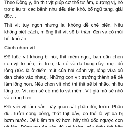
Theo Đông y, ăn thịt vịt giúp cơ thể tư âm, dượng vị, hỗ
trợ điều trị các bệnh như tiểu tiện khó, bổ ngũ tạng, giải
độc...
Thịt vịt tuy ngon nhưng lại không dễ chế biến. Nếu
không biết cách, miếng thịt vịt sẽ bị thâm đen và có mùi
hôi khó ăn.
Cách chọn vịt
Để luộc vịt không bị hôi, thịt mềm ngọt, bạn cần chọn
con vịt to béo, ức tròn, da cổ và da bụng dày, mọc đủ
lông (tức là ở điểm mút của hai cánh vịt, lông vừa đủ
đan chéo vào nhau). Những con vịt trưởng thành sẽ dễ
làm lông hơn. Nếu chọn vịt nhỏ thì thịt sẽ bị nhão, nhiều
lông tơ. Vịt non sẽ có mỏ to và mềm. Vịt già mỏ sẽ nhỏ
và cứng hơn.
Đối với vịt làm sẵn, hãy quan sát phần đùi, lườn. Phần
đùi, lườn căng bóng, thớt thịt dày, có thể là vịt đã bị
bơm nước. Để kiểm tra kỹ hơn, hãy thử dốc ngược con