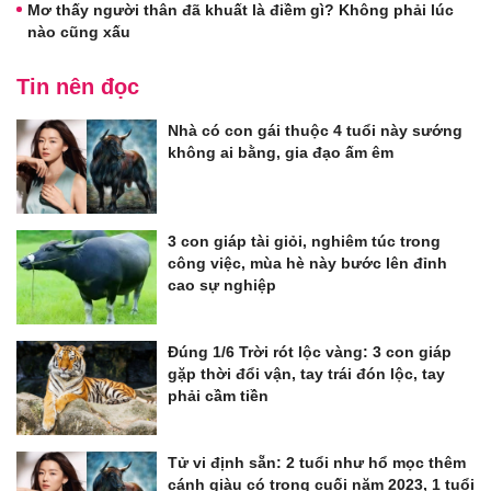
Mơ thấy người thân đã khuất là điềm gì? Không phải lúc
nào cũng xấu
Tin nên đọc
Nhà có con gái thuộc 4 tuổi này sướng
không ai bằng, gia đạo ấm êm
3 con giáp tài giỏi, nghiêm túc trong
công việc, mùa hè này bước lên đỉnh
cao sự nghiệp
Đúng 1/6 Trời rót lộc vàng: 3 con giáp
gặp thời đổi vận, tay trái đón lộc, tay
phải cầm tiền
Tử vi định sẵn: 2 tuổi như hổ mọc thêm
cánh giàu có trong cuối năm 2023, 1 tuổi