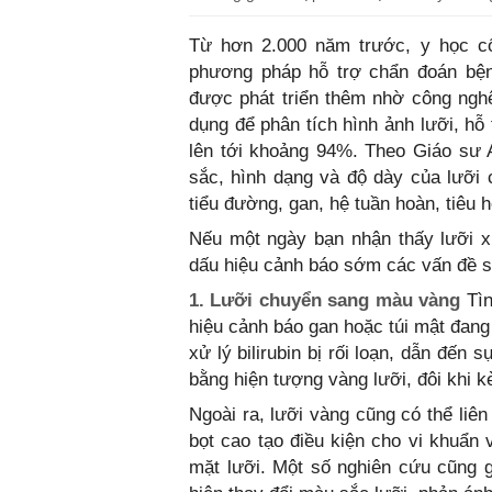
Từ hơn 2.000 năm trước, y học cổ
phương pháp hỗ trợ chẩn đoán bện
được phát triển thêm nhờ công nghệ 
dụng để phân tích hình ảnh lưỡi, hỗ
lên tới khoảng 94%. Theo Giáo sư 
sắc, hình dạng và độ dày của lưỡi 
tiểu đường, gan, hệ tuần hoàn, tiêu
Nếu một ngày bạn nhận thấy lưỡi xu
dấu hiệu cảnh báo sớm các vấn đề s
1. Lưỡi chuyển sang màu vàng
Tìn
hiệu cảnh báo gan hoặc túi mật đang
xử lý bilirubin bị rối loạn, dẫn đến s
bằng hiện tượng vàng lưỡi, đôi khi 
Ngoài ra, lưỡi vàng cũng có thể liê
bọt cao tạo điều kiện cho vi khuẩn 
mặt lưỡi. Một số nghiên cứu cũng 