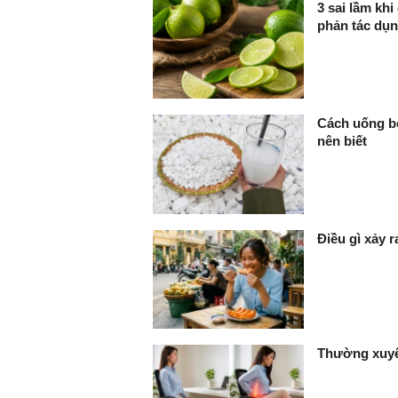
3 sai lầm kh
phản tác dụ
Cách uống bộ
nên biết
Điều gì xảy 
Thường xuyê