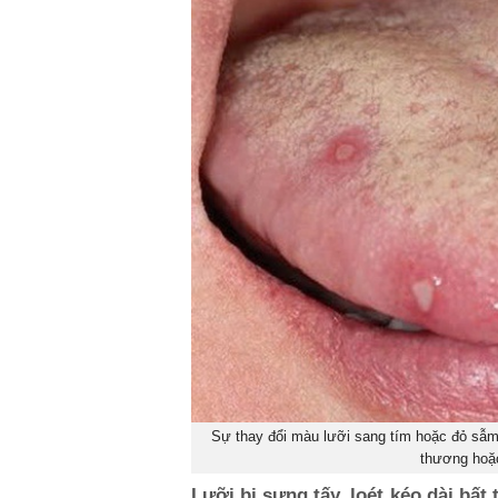
Sự thay đổi màu lưỡi sang tím hoặc đỏ sẫm 
thương hoặc
Lưỡi bị sưng tấy, loét kéo dài bất