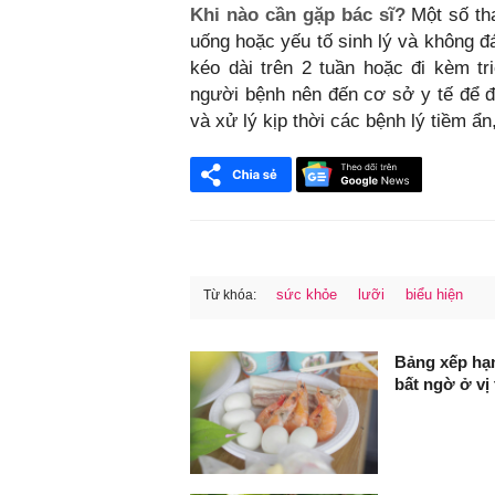
Khi nào cần gặp bác sĩ?
Một số tha
uống hoặc yếu tố sinh lý và không đ
kéo dài trên 2 tuần hoặc đi kèm t
người bệnh nên đến cơ sở y tế để 
và xử lý kịp thời các bệnh lý tiềm ẩ
sức khỏe
lưỡi
biểu hiện
Từ khóa:
FaceBook
Bảng xếp hạn
bất ngờ ở vị 