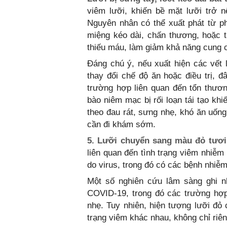
viêm lưỡi, khiến bề mặt lưỡi trở 
Nguyên nhân có thể xuất phát từ p
miệng kéo dài, chấn thương, hoặc th
thiếu máu, làm giảm khả năng cung 
Đáng chú ý, nếu xuất hiện các vết 
thay đổi chế độ ăn hoặc điều trị, 
trường hợp liên quan đến tổn thươn
bào niêm mạc bị rối loạn tái tạo khi
theo đau rát, sưng nhẹ, khó ăn uống
cần đi khám sớm.
5. Lưỡi chuyển sang màu đỏ tươ
liên quan đến tình trạng viêm nhiễ
do virus, trong đó có các bệnh nhiễ
Một số nghiên cứu lâm sàng ghi 
COVID-19, trong đó các trường hợp
nhẹ. Tuy nhiên, hiện tượng lưỡi đỏ 
trạng viêm khác nhau, không chỉ riên