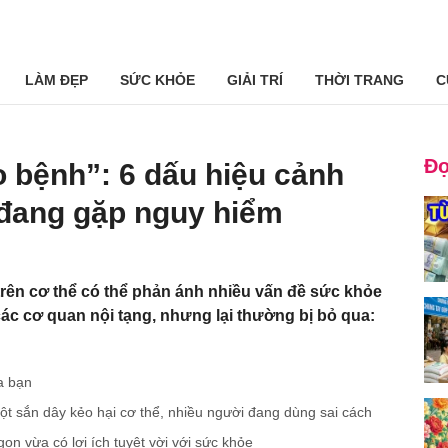
LÀM ĐẸP
SỨC KHỎE
GIẢI TRÍ
THỜI TRANG
C
Đọ
 bệnh”: 6 dấu hiệu cảnh
 đang gặp nguy hiểm
rên cơ thể có thể phản ánh nhiều vấn đề sức khỏe
 các cơ quan nội tạng, nhưng lại thường bị bỏ qua:
a bạn
t sắn dây kẻo hại cơ thể, nhiều người đang dùng sai cách
on vừa có lợi ích tuyệt vời với sức khỏe