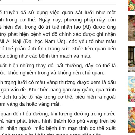
 truyền đã sử dụng việc quan sát lưỡi như một
h trong cơ thể. Ngày nay, phương pháp này còn
hiện đại, trong đó trí tuệ nhân tạo (AI) được ứng
 trợ phát hiện bệnh với độ chính xác được ghi nhận
Ali Al Naji (Đại học Nam Úc), các yếu tố như màu
có thể phản ánh tình trạng sức khỏe liên quan đến
 hóa cũng như các bệnh tim mạch và máu.
ất hiện những thay đổi bất thường, đây có thể là
ức khỏe nghiêm trọng và không nên chủ quan.
h trạng lưỡi có màu vàng thường được xem là dấu
 gặp vấn đề. Khi chức năng gan suy giảm, quá trình
ự tích tụ sắc tố này trong cơ thể, biểu hiện ra ngoài
kèm vàng da hoặc vàng mắt.
n quan đến tiểu đường, khi lượng đường trong nước
và nấm phát triển, hình thành lớp phủ vàng trên bề
ghi nhận người mắc bệnh tim mạn tính có thể xuất