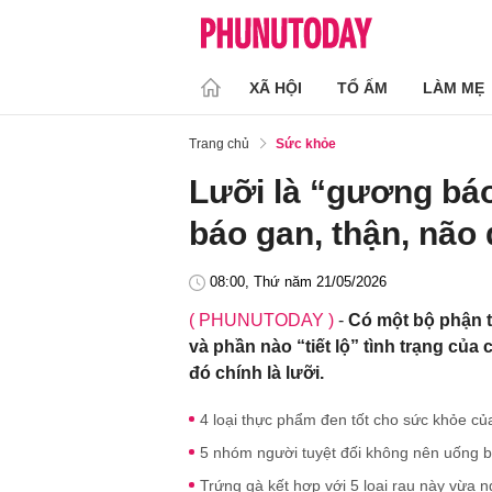
XÃ HỘI
TỔ ẤM
LÀM MẸ
Trang chủ
Sức khỏe
Lưỡi là “gương báo
báo gan, thận, não
08:00, Thứ năm 21/05/2026
( PHUNUTODAY )
-
Có một bộ phận t
và phần nào “tiết lộ” tình trạng của
đó chính là lưỡi.
4 loại thực phẩm đen tốt cho sức khỏe củ
5 nhóm người tuyệt đối không nên uống bộ
Trứng gà kết hợp với 5 loại rau này vừa ng