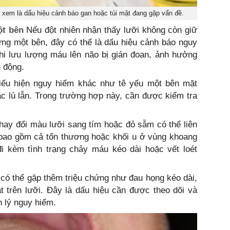
xem là dấu hiệu cảnh báo gan hoặc túi mật đang gặp vấn đề.
ột bên
Nếu đột nhiên nhận thấy lưỡi không còn giữ
ng một bên, đây có thể là dấu hiệu cảnh báo nguy
khi lưu lượng máu lên não bị gián đoạn, ảnh hưởng
n động.
iểu hiện nguy hiểm khác như tê yếu một bên mặt
c lú lẫn. Trong trường hợp này, cần được kiểm tra
hay đổi màu lưỡi sang tím hoặc đỏ sẫm có thể liên
 bao gồm cả tổn thương hoặc khối u ở vùng khoang
i kèm tình trạng chảy máu kéo dài hoặc vết loét
có thể gặp thêm triệu chứng như đau họng kéo dài,
t trên lưỡi. Đây là dấu hiệu cần được theo dõi và
 lý nguy hiểm.