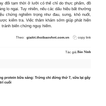
y đổi tạm thời ở lưỡi có thể chỉ do thực phẩm, đồ
áng lo ngại. Tuy nhiên, nếu các dấu hiệu bất thường
riệu chứng nghiêm trọng như đau, sưng, khó nuốt,
được kiểm tra. Việc thăm khám sớm giúp phát hiện
n, tránh biến chứng nguy hiểm.
Theo:
giaitri.thoibaovhnt.com.vn
copy link
Tác giả:
Bảo Ninh
g protein bữa sáng: Trứng chỉ đứng thứ 7, sữa lại gây
trí cuối