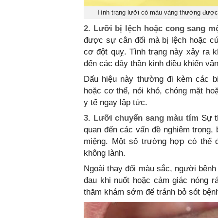
Tình trạng lưỡi có màu vàng thường được 
2. Lưỡi bị lệch hoặc cong sang m
được sự cân đối mà bị lệch hoặc cứ
cơ đột quỵ. Tình trạng này xảy ra 
đến các dây thần kinh điều khiển vậ
Dấu hiệu này thường đi kèm các b
hoặc cơ thể, nói khó, chóng mặt hoặ
y tế ngay lập tức.
3. Lưỡi chuyển sang màu tím
Sự t
quan đến các vấn đề nghiêm trọng,
miệng. Một số trường hợp có thể đ
không lành.
Ngoài thay đổi màu sắc, người bệnh 
đau khi nuốt hoặc cảm giác nóng rá
thăm khám sớm để tránh bỏ sót bệnh