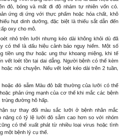
nên đỏ, bóng và mất đi độ nhám tự nhiên vốn có.
hản ứng dị ứng với thực phẩm hoặc hóa chất, khô
iếu hụt dinh dưỡng, đặc biệt là thiếu sắt dẫn đến
cấp oxy cho mô.
loét nhỏ trên lưỡi nhưng kéo dài không khỏi dù đã
đây có thể là dấu hiệu cảnh báo nguy hiểm. Một số
g tiền ung thư hoặc ung thư khoang miệng, khi tế
ến vết loét tồn tại dai dẳng. Người bệnh có thể kèm
 hoặc nói chuyện. Nếu vết loét kéo dài trên 2 tuần,
i hoặc đỏ sẫm
Màu đỏ bất thường của lưỡi có thể
m hoặc phản ứng mạnh của cơ thể khi mắc các bệnh
m trùng đường hô hấp.
nhận sự thay đổi màu sắc lưỡi ở bệnh nhân mắc
 nặng có tỷ lệ lưỡi đỏ sẫm cao hơn so với nhóm
cũng có thể xuất phát từ nhiều loại virus hoặc tình
g một bệnh lý cụ thể.