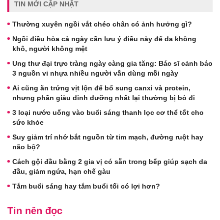
TIN MỚI CẬP NHẬT
Thường xuyên ngồi vắt chéo chân có ảnh hưởng gì?
Ngồi điều hòa cả ngày cần lưu ý điều này để da không
khô, người không mệt
Ung thư đại trực tràng ngày càng gia tăng: Bác sĩ cảnh báo
3 nguồn vi nhựa nhiều người vẫn dùng mỗi ngày
Ai cũng ăn trứng vịt lộn để bổ sung canxi và protein,
nhưng phần giàu dinh dưỡng nhất lại thường bị bỏ đi
3 loại nước uống vào buổi sáng thanh lọc cơ thể tốt cho
sức khỏe
Suy giảm trí nhớ bắt nguồn từ tim mạch, đường ruột hay
não bộ?
Cách gội đầu bằng 2 gia vị có sẵn trong bếp giúp sạch da
đầu, giảm ngứa, hạn chế gàu
Tắm buổi sáng hay tắm buổi tối có lợi hơn?
Tin nên đọc