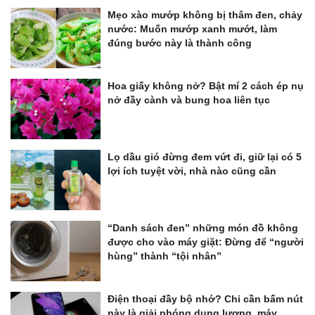
Mẹo xào mướp không bị thâm đen, chảy
nước: Muốn mướp xanh mướt, làm
đúng bước này là thành công
Hoa giấy không nở? Bật mí 2 cách ép nụ
nở đầy cành và bung hoa liên tục
Lọ dầu gió đừng đem vứt đi, giữ lại có 5
lợi ích tuyệt vời, nhà nào cũng cần
“Danh sách đen” những món đồ không
được cho vào máy giặt: Đừng để “người
hùng” thành “tội nhân”
Điện thoại đầy bộ nhớ? Chỉ cần bấm nút
này là giải phóng dung lượng, máy