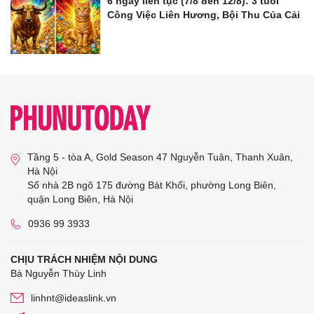
6 ngày liên tục (7/8 đến 12/8): 3 tuổi
Công Việc Liên Hương, Bội Thu Của Cải
Tầng 5 - tòa A, Gold Season 47 Nguyễn Tuân, Thanh Xuân,
Hà Nội
Số nhà 2B ngõ 175 đường Bát Khối, phường Long Biên,
quận Long Biên, Hà Nội
0936 99 3933
CHỊU TRÁCH NHIỆM NỘI DUNG
Bà Nguyễn Thùy Linh
linhnt@ideaslink.vn