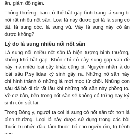
ăn, giảm độ ngán.
Thông thường, bạn có thể bắt gặp tình trạng lá sung bị
nổi rất nhiều nốt sần. Loại lá này được gọi là lá sung có
tật, lá sung cóc, lá sung vú. Vậy lá sung này có ăn
được không?
Lý do lá sung nhiều nổi nốt sần
Lá sung nổi nhiều nốt sần là hiện tượng bình thường,
không khó bắt gặp. Khôn chỉ có cây sung gặp vấn đề
này mà nhiều loại cây khác cũng bị. Nguyên nhân là do
loài sâu P.syllidae ký sinh gây ra. Những nố sần này
chỉ hình thành ở những lá mới mọc từ chồi. Những con
sâu đã bỏ đi từ rất lâu khi những nốt sần này phồng to.
Về cơ bản, bên trong nốt sần sẽ không có trứng hay ký
sinh còn sót lại.
Trong Đông y, người ta coi lá sung có nốt sần tốt hơn lá
bình thường. Loại lá này được sử dụng trong các bài
thuốc trị nhức đầu, làm thuốc bổ cho người ốm, trị bệnh
gan...