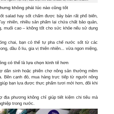
nhưng không phải lúc nào cũng tốt
ốt salad hay sốt chấm được bày bán rất phổ biến,
Tuy nhiên, nhiều sản phẩm lại chứa chất bảo quản,
g, muối cao – không tốt cho sức khỏe nếu sử dụng
ng chai, bạn có thể tự pha chế nước sốt từ các
ong, dầu ô liu, gia vị thiên nhiên... vừa ngon miệng,
ng có thể là lựa chọn kinh tế hơn
 chợ dân sinh hoặc phiên chợ nông sản thường mềm
a. Bên cạnh đó, mua hàng trực tiếp từ người nông
giúp bạn lựa được thực phẩm tươi mới hơn, đôi khi
ợ địa phương không chỉ giúp tiết kiệm chi tiêu mà
nghiệp trong nước.