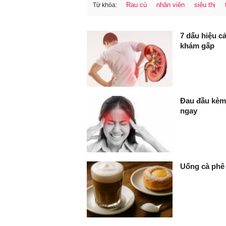
Rau củ
nhân viên
siêu thị
Từ khóa:
FaceBook
7 dấu hiệu c
khám gấp
Đau đầu kèm 
ngay
Uống cà phê 