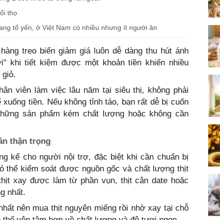
ổi thọ
gang tổ yến, ở Việt Nam có nhiều nhưng ít người ăn
hàng treo biển giảm giá luôn dễ dàng thu hút ánh
" khi tiết kiệm được một khoản tiền khiến nhiều
 giỏ.
ân viên làm việc lâu năm tại siêu thị, không phải
xuống tiền. Nếu không tỉnh táo, bạn rất dễ bị cuốn
những sản phẩm kém chất lượng hoặc không cần
ần thận trọng
áng kể cho người nội trợ, đặc biệt khi cần chuẩn bị
ó thể kiểm soát được nguồn gốc và chất lượng thịt
hịt xay được làm từ phần vụn, thịt cận date hoặc
g nhất.
hất nên mua thịt nguyên miếng rồi nhờ xay tại chỗ
ó thể yên tâm hơn về chất lượng và độ tươi ngon.