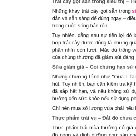
Trái cây gọt sẵn trong siêu thị – T
Những khay trái cây gọt sẵn trong
s
dẫn và sẵn sàng để dùng ngay – điều 
trong cuộc sống bận rộn.
Tuy nhiên, đằng sau sự tiện lợi đó 
hợp trái cây được dùng là những quả
phần nhìn còn tươi. Mặc dù trông v
của chúng thường đã giảm sút đáng 
Sữa giảm giá – Coi chừng hạn sử 
Những chương trình như “mua 1 tặn
hút. Tuy nhiên, bạn cần kiểm tra kỹ
đã sắp hết hạn, và nếu không sử dụ
hưởng đến sức khỏe nếu sử dụng ph
Chỉ nên mua số lượng vừa phải nếu b
Thực phẩm trái vụ – Đắt đỏ chưa 
Thực phẩm trái mùa thường có giá
độ ngon và dinh dưỡng như sản phẩ