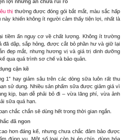
iện lợi nhưng ẩn chứa rủi ro
iêu thị
thường được đóng gói bắt mắt, màu sắc hấp
này khiến không ít người cảm thấy tiện lợi, nhất là
lại tiềm ẩn nguy cơ về chất lượng. Không ít trường
 đã dập, sắp hỏng, được cắt bỏ phần hư và giữ lại
ẫn đẹp mắt, nhưng hương vị và giá trị dinh dưỡng
kể qua quá trình sơ chế và bảo quản.
dụng cận kề
g 1” hay giảm sâu trên các dòng sữa luôn rất thu
 hạn sử dụng. Nhiều sản phẩm sữa được giảm giá vì
ng kịp, bạn dễ phải bỏ đi – vừa lãng phí, vừa ảnh
ải sữa quá hạn.
ạn chắc chắn sẽ dùng hết trong thời gian ngắn.
chắc đã ngon
 cao hơn đáng kể, nhưng chưa chắc đảm bảo được
m đúng vụ. Một số loại còn bị ép chín, dùng hóa