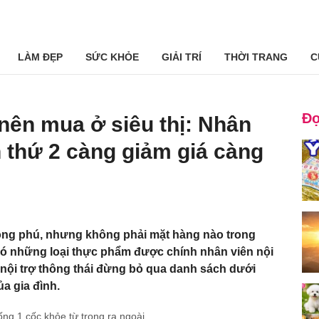
LÀM ĐẸP
SỨC KHỎE
GIẢI TRÍ
THỜI TRANG
C
Đọ
nên mua ở siêu thị: Nhân
 thứ 2 càng giảm giá càng
hong phú, nhưng không phải mặt hàng nào trong
Có những loại thực phẩm được chính nhân viên nội
 nội trợ thông thái đừng bỏ qua danh sách dưới
ủa gia đình.
ống 1 cốc khỏe từ trong ra ngoài