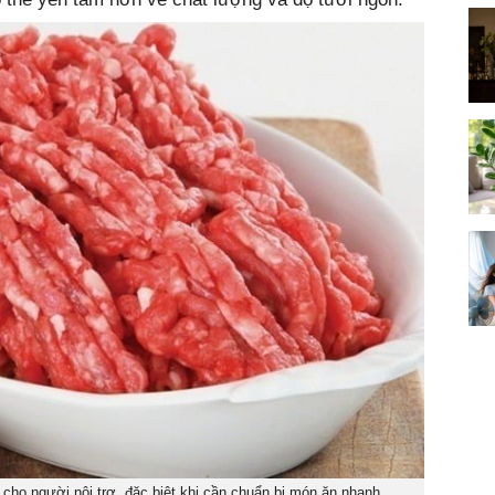
ể cho người nội trợ, đặc biệt khi cần chuẩn bị món ăn nhanh.