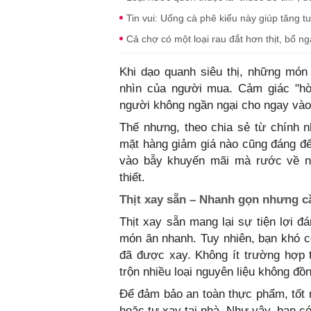
Tin vui: Uống cà phê kiểu này giúp tăng tu
Cả chợ có một loại rau đắt hơn thịt, bổ n
Khi dạo quanh siêu thị, những món 
nhìn của người mua. Cảm giác "hời
người không ngần ngại cho ngay vào
Thế nhưng, theo chia sẻ từ chính nh
mặt hàng giảm giá nào cũng đáng để 
vào bẫy khuyến mãi mà rước về 
thiết.
Thịt xay sẵn – Nhanh gọn nhưng c
Thịt xay sẵn mang lại sự tiện lợi đ
món ăn nhanh. Tuy nhiên, bạn khó c
đã được xay. Không ít trường hợp t
trộn nhiều loại nguyên liệu không đồn
Để đảm bảo an toàn thực phẩm, tốt n
hoặc tự xay tại nhà. Như vậy, bạn c