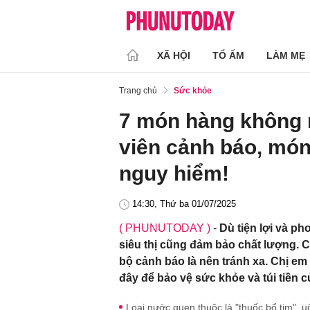
XÃ HỘI
TỔ ẤM
LÀM MẸ
Trang chủ
Sức khỏe
7 món hàng không 
viên cảnh báo, món
nguy hiểm!
14:30, Thứ ba 01/07/2025
( PHUNUTODAY )
-
Dù tiện lợi và p
siêu thị cũng đảm bảo chất lượng. 
bộ cảnh báo là nên tránh xa. Chị em
đây để bảo vệ sức khỏe và túi tiền c
Loại nước quen thuộc là "thuốc bổ tim", u