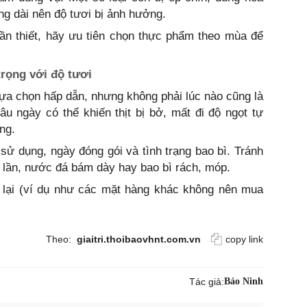
g dài nên độ tươi bị ảnh hưởng.
ần thiết, hãy ưu tiên chọn thực phẩm theo mùa để
trọng với độ tươi
lựa chọn hấp dẫn, nhưng không phải lúc nào cũng là
u ngày có thể khiến thịt bị bở, mất đi độ ngọt tự
ng.
sử dụng, ngày đóng gói và tình trạng bao bì. Tránh
 lần, nước đá bám dày hay bao bì rách, móp.
n lại (ví dụ như các mặt hàng khác không nên mua
Theo:
giaitri.thoibaovhnt.com.vn
copy link
Tác giả:
Bảo Ninh