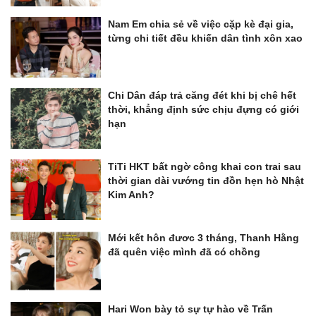
Nam Em chia sẻ về việc cặp kè đại gia,
từng chi tiết đều khiến dân tình xôn xao
Chi Dân đáp trả căng đét khi bị chê hết
thời, khẳng định sức chịu đựng có giới
hạn
TiTi HKT bất ngờ công khai con trai sau
thời gian dài vướng tin đồn hẹn hò Nhật
Kim Anh?
Mới kết hôn đươc 3 tháng, Thanh Hằng
đã quên việc mình đã có chồng
Hari Won bày tỏ sự tự hào về Trấn