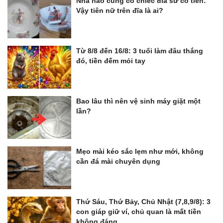
Nhà nào cũng có chiếc đĩa sứ cô tiên:
Vậy tiên nữ trên đĩa là ai?
Từ 8/8 đến 16/8: 3 tuổi làm đâu thắng
đó, tiền đếm mỏi tay
Bao lâu thì nên vệ sinh máy giặt một
lần?
Mẹo mài kéo sắc lẹm như mới, không
cần đá mài chuyên dụng
Thứ Sáu, Thứ Bảy, Chủ Nhật (7,8,9/8): 3
con giáp giữ ví, chủ quan là mất tiền
không đáng