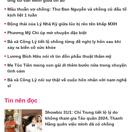
ứng xử văn minh giữa ồn ào
Mâu thuẫn vợ chồng: Thư Đan Nguyễn và chồng cũ đấu tố
kịch liệt 1 tuần
Động thái của Lý Nhã Kỳ giữa lúc bị réo tên khắp MXH
Phương Mỹ Chi úp mở chuyện đặc biệt
Bà xã Công Lý tiết lộ chồng từng đề nghị ly hôn sau khi
xảy ra biến cố sức khỏe
Lương Bích Hữu nói rõ tin đồn phẫu thuật thẩm mỹ
Mẹ Tóc Tiên mong con gái đi thêm bước nữa trong chuyện
tình cảm
Bà xã Công Lý nói sự thật về cuộc hôn nhân với nam nghệ
sĩ
Tin nên đọc
Showbiz 31/1: Chí Trung tiết lộ lý do
không tham gia Táo quân 2024, Thanh
Hằng quên việc mình đã có chồng