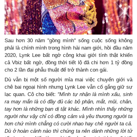
Sau hơn 30 năm "gồng mình" sống cuộc sống không
phải là chính mình trong hình hài nam giới, hồi đầu năm
2020, Lynk Lee bất ngờ công khai giới tính thật khiến
cả Vbiz bất ngờ, đồng thời tiết lộ đã chi hơn 1 tỷ đồng
cho 2 lần đại phẫu thuật để trở thành con gái.
Dù vẫn bị một số người mỉa mai việc chuyển giới và
chê bai ngoại hình nhưng Lynk Lee vẫn cố gắng giữ sự
lạc quan. Cô cho biết:
"Mình tự nhận là mình xấu, sinh
ra may mắn là có đầy đủ các bộ phận, mắt, mũi, chân,
tay hơn là những bạn dị tật khác. Mình nhìn thấy những
người như vậy chỉ có đồng cảm và yêu thương người ta
hơn chứ mình chẳng có cười nhạo hay chê người ta cả.
Dù ở hoàn cảnh nào thì chúng ta nên dành những lời tử