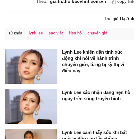
Theo:
giaitri.thoibaovhnt.com.vn
copy link
Tác giả:
Hạ Anh
lynk lee
sao việt
Hẹn hò
chuyển giới
Từ khóa:
Lynh Lee khiến dân tình xúc
động khi nói về hành trình
chuyển giới, từng bị kỳ thị vì
điều này
Lynk Lee xác nhận đang hẹn hò
ngay trên sóng truyền hình
Lynk Lee cảm thấy sốc khi bất
ngờ bị đồn sắp lấy chồng