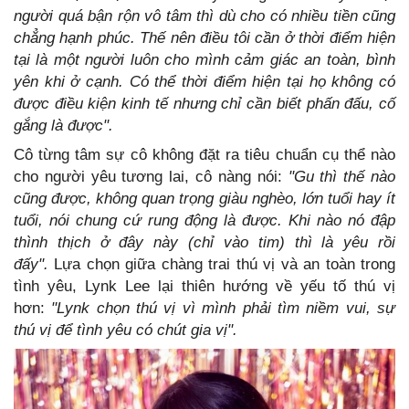
người quá bận rộn vô tâm thì dù cho có nhiều tiền cũng
chẳng hạnh phúc. Thế nên điều tôi cần ở thời điểm hiện
tại là một người luôn cho mình cảm giác an toàn, bình
yên khi ở cạnh. Có thể thời điểm hiện tại họ không có
được điều kiện kinh tế nhưng chỉ cần biết phấn đấu, cố
gắng là được".
Cô từng tâm sự cô không đặt ra tiêu chuẩn cụ thể nào
cho người yêu tương lai, cô nàng nói:
"Gu thì thế nào
cũng được, không quan trọng giàu nghèo, lớn tuổi hay ít
tuổi, nói chung cứ rung động là được. Khi nào nó đập
thình thịch ở đây này (chỉ vào tim) thì là yêu rồi
đấy".
Lựa chọn giữa chàng trai thú vị và an toàn trong
tình yêu, Lynk Lee lại thiên hướng về yếu tố thú vị
hơn:
"Lynk chọn thú vị vì mình phải tìm niềm vui, sự
thú vị để tình yêu có chút gia vị".