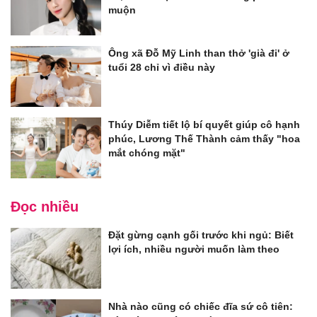
muộn
Ông xã Đỗ Mỹ Linh than thở 'già đi' ở
tuổi 28 chỉ vì điều này
Thúy Diễm tiết lộ bí quyết giúp cô hạnh
phúc, Lương Thế Thành cảm thấy "hoa
mắt chóng mặt"
Đọc nhiều
Đặt gừng cạnh gối trước khi ngủ: Biết
lợi ích, nhiều người muốn làm theo
Nhà nào cũng có chiếc đĩa sứ cô tiên: