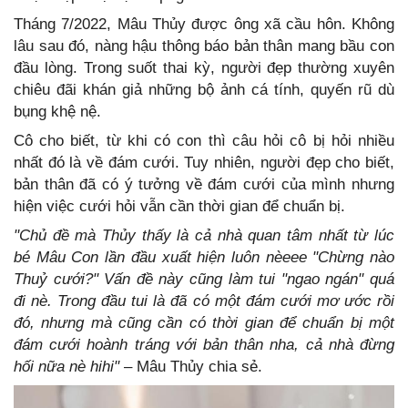
Tháng 7/2022, Mâu Thủy được ông xã cầu hôn. Không
lâu sau đó, nàng hậu thông báo bản thân mang bầu con
đầu lòng. Trong suốt thai kỳ, người đẹp thường xuyên
chiêu đãi khán giả những bộ ảnh cá tính, quyến rũ dù
bụng khệ nệ.
Cô cho biết, từ khi có con thì câu hỏi cô bị hỏi nhiều
nhất đó là về đám cưới. Tuy nhiên, người đẹp cho biết,
bản thân đã có ý tưởng về đám cưới của mình nhưng
hiện việc cưới hỏi vẫn cần thời gian để chuẩn bị.
"Chủ đề mà Thủy thấy là cả nhà quan tâm nhất từ lúc
bé Mâu Con lần đầu xuất hiện luôn nèeee "Chừng nào
Thuỷ cưới?" Vấn đề này cũng làm tui "ngao ngán" quá
đi nè. Trong đầu tui là đã có một đám cưới mơ ước rồi
đó, nhưng mà cũng cần có thời gian để chuẩn bị một
đám cưới hoành tráng với bản thân nha, cả nhà đừng
hối nữa nè hihi"
– Mâu Thủy chia sẻ.