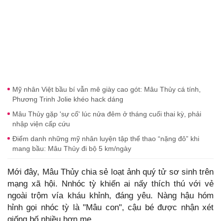
Mỹ nhân Việt bầu bí vẫn mê giày cao gót: Mâu Thủy cá tính,
Phương Trinh Jolie khéo hack dáng
Mâu Thủy gặp 'sự cố' lúc nửa đêm ở tháng cuối thai kỳ, phải
nhập viện cấp cứu
Điểm danh những mỹ nhân luyện tập thể thao “nặng đô” khi
mang bầu: Mâu Thủy đi bộ 5 km/ngày
Mới đây, Mâu Thủy chia sẻ loạt ảnh quý tử sơ sinh trên
mạng xã hội. Nnhóc tỳ khiến ai nấy thích thú với vẻ
ngoài trộm vía kháu khỉnh, đáng yêu. Nàng hậu hóm
hỉnh gọi nhóc tỳ là "Mâu con", cậu bé được nhận xét
giống bố nhiều hơn mẹ.