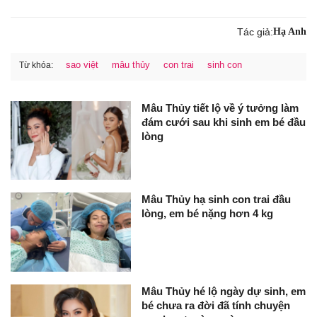
Tác giả:
Hạ Anh
sao việt
mâu thủy
con trai
sinh con
Từ khóa:
Mâu Thủy tiết lộ về ý tưởng làm
đám cưới sau khi sinh em bé đầu
lòng
Mâu Thủy hạ sinh con trai đầu
lòng, em bé nặng hơn 4 kg
Mâu Thủy hé lộ ngày dự sinh, em
bé chưa ra đời đã tính chuyện