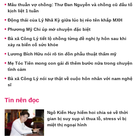
Mâu thuẫn vợ chồng: Thư Đan Nguyễn và chồng cũ đấu tố
kịch liệt 1 tuần
Động thái của Lý Nhã Kỳ giữa lúc bị réo tên khắp MXH
Phương Mỹ Chi úp mở chuyện đặc biệt
Bà xã Công Lý tiết lộ chồng từng đề nghị ly hôn sau khi
xảy ra biến cố sức khỏe
Lương Bích Hữu nói rõ tin đồn phẫu thuật thẩm mỹ
Mẹ Tóc Tiên mong con gái đi thêm bước nữa trong chuyện
tình cảm
Bà xã Công Lý nói sự thật về cuộc hôn nhân với nam nghệ
sĩ
Tin nên đọc
Ngô Kiến Huy hiếm hoi chia sẻ về thời
gian bị suy sụp vì thua lỗ, stress vì bị
miệt thị ngoại hình