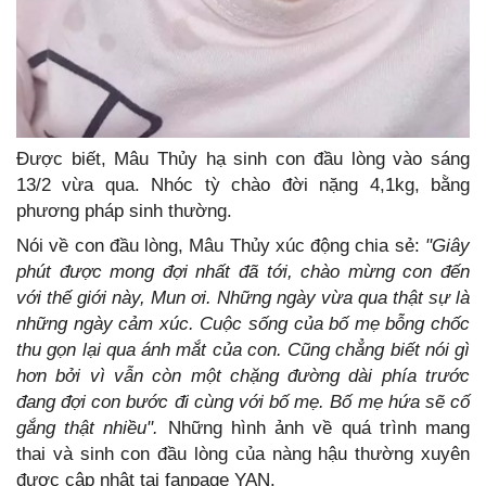
Được biết, Mâu Thủy hạ sinh con đầu lòng vào sáng
13/2 vừa qua. Nhóc tỳ chào đời nặng 4,1kg, bằng
phương pháp sinh thường.
Nói về con đầu lòng, Mâu Thủy xúc động chia sẻ:
"Giây
phút được mong đợi nhất đã tới, chào mừng con đến
với thế giới này, Mun ơi. Những ngày vừa qua thật sự là
những ngày cảm xúc. Cuộc sống của bố mẹ bỗng chốc
thu gọn lại qua ánh mắt của con. Cũng chẳng biết nói gì
hơn bởi vì vẫn còn một chặng đường dài phía trước
đang đợi con bước đi cùng với bố mẹ. Bố mẹ hứa sẽ cố
gắng thật nhiều".
Những hình ảnh về quá trình mang
thai và sinh con đầu lòng của nàng hậu thường xuyên
được cập nhật tại fanpage YAN.