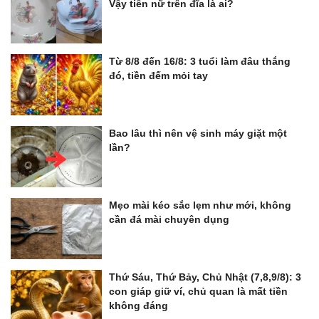
Vậy tiên nữ trên đĩa là ai?
Từ 8/8 đến 16/8: 3 tuổi làm đâu thắng
đó, tiền đếm mỏi tay
Bao lâu thì nên vệ sinh máy giặt một
lần?
Mẹo mài kéo sắc lẹm như mới, không
cần đá mài chuyên dụng
Thứ Sáu, Thứ Bảy, Chủ Nhật (7,8,9/8): 3
con giáp giữ ví, chủ quan là mất tiền
không đáng