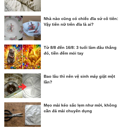
Nhà nào cũng có chiếc đĩa sứ cô tiên:
Vậy tiên nữ trên đĩa là ai?
Từ 8/8 đến 16/8: 3 tuổi làm đâu thắng
đó, tiền đếm mỏi tay
Bao lâu thì nên vệ sinh máy giặt một
lần?
Mẹo mài kéo sắc lẹm như mới, không
cần đá mài chuyên dụng