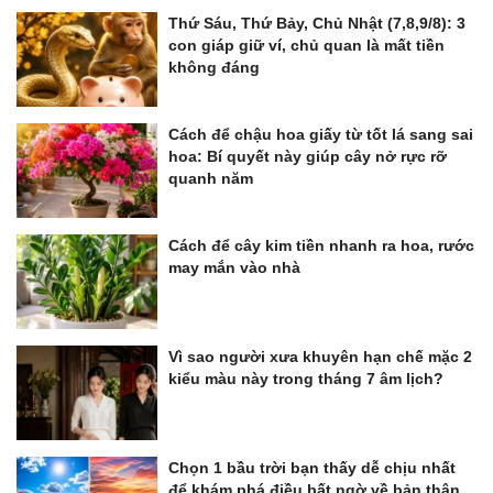
Thứ Sáu, Thứ Bảy, Chủ Nhật (7,8,9/8): 3
con giáp giữ ví, chủ quan là mất tiền
không đáng
Cách để chậu hoa giấy từ tốt lá sang sai
hoa: Bí quyết này giúp cây nở rực rỡ
quanh năm
Cách để cây kim tiền nhanh ra hoa, rước
may mắn vào nhà
Vì sao người xưa khuyên hạn chế mặc 2
kiểu màu này trong tháng 7 âm lịch?
Chọn 1 bầu trời bạn thấy dễ chịu nhất
để khám phá điều bất ngờ về bản thân