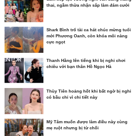
thai, ngầm thừa nhận sắp làm đám cưới
Shark Bình trổ tài ca hát chúc mừng tuổi
mới Phương Oanh, còn khóa môi nàng
cực ngọt
Thanh Hằng lên tiếng khi bị nghi chơi
chiêu với bạn thân Hồ Ngọc Hà
Thùy Tiên hoảng hốt khi bất ngờ bị nghi
có bầu chỉ vì chi tiết này
Mỹ Tâm muốn được làm điều này cùng
mẹ ruột nhưng bị từ chối