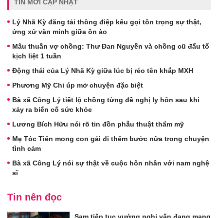
TIN MỚI CẬP NHẬT
Lý Nhã Kỳ đăng tải thông điệp kêu gọi tôn trọng sự thật,
ứng xử văn minh giữa ồn ào
Mâu thuẫn vợ chồng: Thư Đan Nguyễn và chồng cũ đấu tố
kịch liệt 1 tuần
Động thái của Lý Nhã Kỳ giữa lúc bị réo tên khắp MXH
Phương Mỹ Chi úp mở chuyện đặc biệt
Bà xã Công Lý tiết lộ chồng từng đề nghị ly hôn sau khi
xảy ra biến cố sức khỏe
Lương Bích Hữu nói rõ tin đồn phẫu thuật thẩm mỹ
Mẹ Tóc Tiên mong con gái đi thêm bước nữa trong chuyện
tình cảm
Bà xã Công Lý nói sự thật về cuộc hôn nhân với nam nghệ
sĩ
Tin nên đọc
Sam tiếp tục vướng nghi vấn đang mang