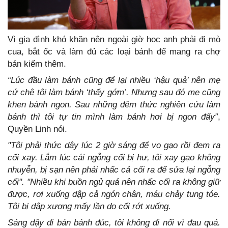
Vì gia đình khó khăn nên ngoài giờ học anh phải đi mò
cua, bắt ốc và làm đủ các loại bánh để mang ra chợ
bán kiếm thêm.
“Lúc đầu làm bánh cũng để lại nhiều ‘hậu quả’ nên mẹ
cứ chê tôi làm bánh ‘thấy gớm’. Nhưng sau đó mẹ cũng
khen bánh ngon. Sau những đêm thức nghiên cứu làm
bánh thì tôi tự tin mình làm bánh hơi bị ngon đấy”
,
Quyền Linh nói.
"Tôi phải thức dậy lúc 2 giờ sáng để vo gạo rồi đem ra
cối xay. Lắm lúc cái ngỗng cối bị hư, tôi xay gạo không
nhuyễn, bị sạn nên phải nhấc cả cối ra để sửa lại ngỗng
cối".
"Nhiều khi buồn ngủ quá nên nhấc cối ra không giữ
được, rơi xuống dập cả ngón chân, máu chảy tung tóe.
Tôi bị dập xương mấy lần do cối rớt xuống.
Sáng dậy đi bán bánh đúc, tôi không đi nổi vì đau quá.