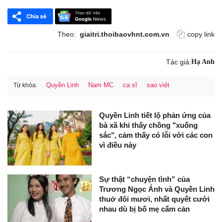
Theo:
giaitri.thoibaovhnt.com.vn
copy link
Tác giả:
Hạ Anh
Quyền Linh
Nam MC
ca sĩ
sao việt
Từ khóa:
Quyền Linh tiết lộ phản ứng của
bà xã khi thấy chồng "xuống
sắc", cảm thấy có lỗi với các con
vì điều này
Sự thật “chuyện tình” của
Trương Ngọc Ánh và Quyền Linh
thuở đôi mươi, nhất quyết cưới
nhau dù bị bố mẹ cấm cản