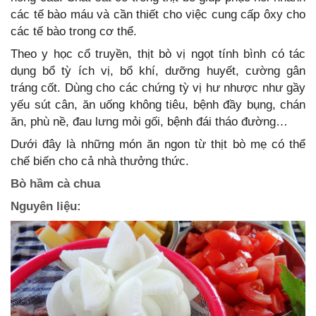
các tế bào máu và cần thiết cho việc cung cấp ôxy cho
các tế bào trong cơ thể.
Theo y học cổ truyền, thịt bò vị ngọt tính bình có tác
dụng bổ tỳ ích vị, bổ khí, dưỡng huyết, cường gân
tráng cốt. Dùng cho các chứng tỳ vị hư nhược như gầy
yếu sút cân, ăn uống không tiêu, bệnh đầy bụng, chán
ăn, phù nề, đau lưng mỏi gối, bệnh đái tháo đường…
Dưới đây là những món ăn ngon từ thịt bò mẹ có thể
chế biến cho cả nhà thưởng thức.
Bò hầm cà chua
Nguyên liệu: