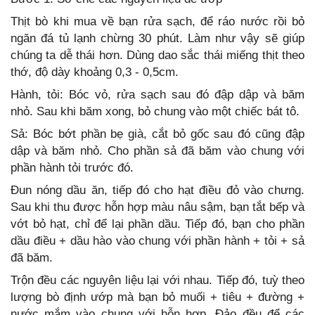
Thịt bò khi mua về bạn rửa sạch, để ráo nước rồi bỏ
ngăn đá tủ lạnh chừng 30 phút. Làm như vậy sẽ giúp
chúng ta dễ thái hơn. Dùng dao sắc thái miếng thịt theo
thớ, độ dày khoảng 0,3 - 0,5cm.
Hành, tỏi: Bóc vỏ, rửa sạch sau đó đập dập và băm
nhỏ. Sau khi băm xong, bỏ chung vào một chiếc bát tô.
Sả: Bóc bớt phần bẹ già, cắt bỏ gốc sau đó cũng đập
dập và băm nhỏ. Cho phần sả đã băm vào chung với
phần hành tỏi trước đó.
Đun nóng dầu ăn, tiếp đó cho hạt điều đỏ vào chưng.
Sau khi thu được hỗn hợp màu nâu sậm, bạn tắt bếp và
vớt bỏ hạt, chỉ để lại phần dầu. Tiếp đó, bạn cho phần
dầu điều + dầu hào vào chung với phần hành + tỏi + sả
đã băm.
Trộn đều các nguyên liệu lại với nhau. Tiếp đó, tuỳ theo
lượng bò định ướp mà bạn bỏ muối + tiêu + đường +
nước mắm vào chung với hỗn hợp. Đảo đều để các