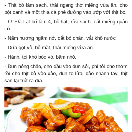
- Thịt bò làm sạch, thái ngang thớ miếng vừa ăn, cho
bột canh và một thìa cà phê đường vào ướp với thịt bò.
- Ớt Đà Lạt bổ làm 4, bỏ hạt, rửa sạch, cắt miếng quân
cờ
- Nấm hương ngâm nở, cắt bỏ chân, vắt khô nước
- Dứa gọt vỏ, bỏ mắt, thái miếng vừa ăn.
- Hành, tỏi khô bóc vỏ, băm nhỏ.
- Đun nóng chảo, cho dầu vào đun sôi, phi tỏi cho thơm
rồi cho thịt bò vào xào, đun to lửa, đảo nhanh tay, thịt
săn lại trút ra đĩa.