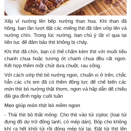
Xếp vỉ nướng lên bếp nướng than hoa. Khi than đã
hồng, bạn lần lượt đặt các miếng thịt đã tẩm ướp lên và
nướng chín. Trong lúc nướng, bạn chú ý lật vỉ qua lại
liên tục để đảm bảo thịt không bị cháy.
Khi thịt đã chín, bạn có thể chấm kèm thịt với muối tiêu
chanh chua hoặc tương ớt chanh chua đều rất ngon.
Kết hợp thêm một chút dưa chuột, rau sống.
Với cách ướp thịt bò nướng ngon, chuẩn vị ở trên, chắc
hẳn các chị em đã có thêm động lực để chế biến các
món thịt bò nướng thật thơm, ngon và hấp dẫn để chiêu
đãi gia đình ngày cuối tuần
Mẹo giúp món thịt bò mềm ngon
- Thái thịt bò thật mỏng: Cho thịt vào túi ziploc (loại túi
đựng đồ dự trữ đông lạnh, có mép dán). Bóp cho không
khí ra hết khỏi túi rồi đóng mép túi lại. Đặt túi thịt lên