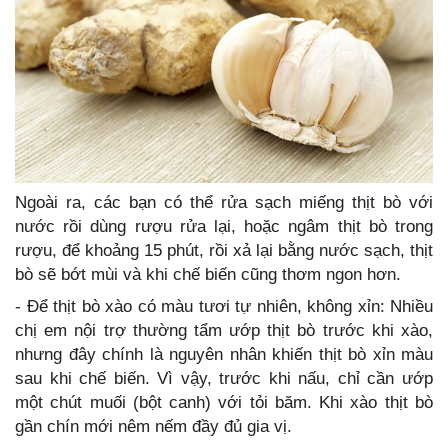
Ngoài ra, các bạn có thể rửa sạch miếng thịt bò với
nước rồi dùng rượu rửa lại, hoặc ngâm thịt bò trong
rượu, để khoảng 15 phút, rồi xả lại bằng nước sạch, thịt
bò sẽ bớt mùi và khi chế biến cũng thơm ngon hơn.
- Để thịt bò xào có màu tươi tự nhiên, không xỉn: Nhiều
chị em nội trợ thường tẩm ướp thịt bò trước khi xào,
nhưng đây chính là nguyên nhân khiến thịt bò xỉn màu
sau khi chế biến. Vì vậy, trước khi nấu, chỉ cần ướp
một chút muối (bột canh) với tỏi băm. Khi xào thịt bò
gần chín mới nêm nếm đầy đủ gia vị.