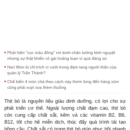
Phát hiện "cục máu đông" rơi dưới chân tưởng kinh nguyệt
nhưng sự thật khiến cô gái hoảng loạn vì quá đáng sợ
Hari Won bị chỉ trích vì cười trong đám tang người thân của
quản lý Trấn Thành?
Chế biến 4 món chả theo cách này thơm lừng đến hàng xóm
cũng phải xuýt xoa thèm thuồng
Thịt bò là nguyên liệu giàu dinh dưỡng, có lợi cho sự
phát triển cơ thể. Ngoài lượng chất đạm cao, thịt bò
còn cung cấp chất sắt, kẽm và các vitamin B2, B6,
B12, tốt cho hệ miễn dịch, thúc đẩy quá trình tái tạo
hồng cầu. Chất sắt có trong thịt bò giúp phục hồi nhanh