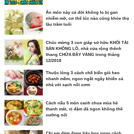
Ăn món này cả đời không lo bị gan
nhiễm mỡ, cơ thể lúc nào cũng khỏe thọ
lâu trăm tuổi
Chúc mừng 3 con giáp sở hữu KHỐI TÀI
SẢN KHỔNG LỒ, nhà cửa rộng thênh
thang CHỨA ĐẦY VÀNG trong tháng
12/2018
Thuộc lòng 3 cách chế biến giò heo
nhanh mềm, ngon ngất ngây khiến cả
nhà vét sạch nồi cơm
Cách nấu 5 món canh chua mùa hè
thanh mát, vị đậm đà ngon không thể
cưỡng nổi
Chị em đảm đang hãy học ngay cách