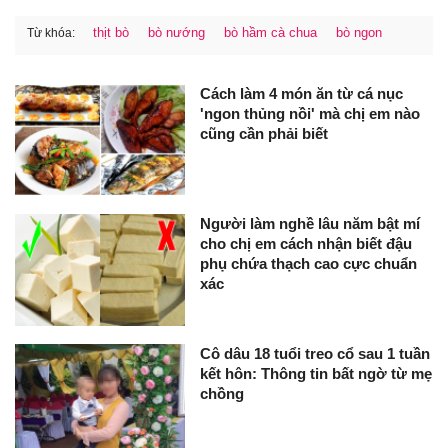
thịt bò
bò nướng
bò hầm cà chua
bò ngon
Từ khóa:
Cách làm 4 món ăn từ cá nục
'ngon thủng nồi' mà chị em nào
cũng cần phải biết
Người làm nghề lâu năm bật mí
cho chị em cách nhận biết đậu
phụ chứa thạch cao cực chuẩn
xác
Cô dâu 18 tuổi treo cổ sau 1 tuần
kết hôn: Thông tin bất ngờ từ mẹ
chồng