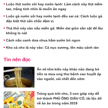
Luộc thịt nước sôi hay nước lạnh: Làm cách này thịt mềm
tan, trắng tinh nhìn là muốn ăn ngay
Luộc gà nước sôi hay nước lạnh đều sai cả: Cách luộc gà
đặc biệt thịt săn chắc đậm vị
Thả thứ náy vào nấu miến gà: Miến dai giòn sần sật để lâu
không lo nát
Cách nấu canh dưa chua hầm sườn bò ngon
Kho cá cho lá này vào: Cá nục xương, lên màu cánh rán
Tin nên đọc
Ăn mì tôm kiểu này khác nào đang bỏ
tiền ra mua ung thư bệnh cao huyết áp
vào người, cái chết đến sớm
Trúng quả trời cho, 3 con giáp này dễ
trở thành PHÚ ÔNG GIÀU CÓ, tài lộc đổ
về ào ào trong năm 2019