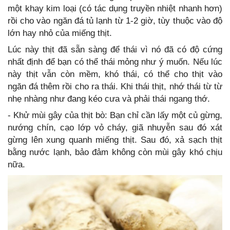
một khay kim loại (có tác dụng truyền nhiệt nhanh hơn)
rồi cho vào ngăn đá tủ lạnh từ 1-2 giờ, tùy thuộc vào độ
lớn hay nhỏ của miếng thịt.
Lúc này thịt đã sẵn sàng để thái vì nó đã có độ cứng
nhất định để bạn có thể thái mỏng như ý muốn. Nếu lúc
này thịt vẫn còn mềm, khó thái, có thể cho thịt vào
ngăn đá thêm rồi cho ra thái. Khi thái thịt, nhớ thái từ từ
nhẹ nhàng như đang kéo cưa và phải thái ngang thớ.
- Khử mùi gây của thịt bò: Bạn chỉ cần lấy một củ gừng,
nướng chín, cạo lớp vỏ cháy, giã nhuyễn sau đó xát
gừng lên xung quanh miếng thịt. Sau đó, xả sạch thịt
bằng nước lạnh, bảo đảm không còn mùi gây khó chịu
nữa.