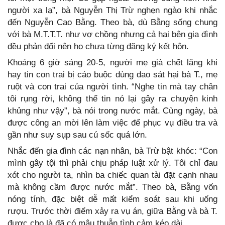
người xa lạ”, bà Nguyễn Thị Trừ nghẹn ngào khi nhắc
đến Nguyễn Cao Bằng. Theo bà, dù Bằng sống chung
với bà M.T.T.T. như vợ chồng nhưng cả hai bên gia đình
đều phản đối nên họ chưa từng đăng ký kết hôn.
Khoảng 6 giờ sáng 20-5, người mẹ già chết lặng khi
hay tin con trai bị cáo buộc dùng dao sát hại bà T., mẹ
ruột và con trai của người tình. “Nghe tin mà tay chân
tôi rụng rời, không thể tin nó lại gây ra chuyện kinh
khủng như vậy”, bà nói trong nước mắt. Cùng ngày, bà
được công an mời lên làm việc để phục vụ điều tra và
gần như suy sụp sau cú sốc quá lớn.
Nhắc đến gia đình các nạn nhân, bà Trừ bật khóc: “Con
mình gây tội thì phải chịu pháp luật xử lý. Tôi chỉ đau
xót cho người ta, nhìn ba chiếc quan tài đặt cạnh nhau
mà không cầm được nước mắt”. Theo bà, Bằng vốn
nóng tính, đặc biệt dễ mất kiểm soát sau khi uống
rượu. Trước thời điểm xảy ra vụ án, giữa Bằng và bà T.
được cho là đã có mâu thuẫn tình cảm kéo dài.