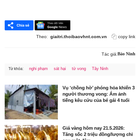
Theo:
giaitri.thoibaovhnt.com.vn
copy link
Tác giả:
Bảo Ninh
nghi phạm
sát hại
tử vong
Tây Ninh
Từ khóa:
Vụ ‘chồng hờ’ phóng hỏa khiến 3
người thương vong: Ám ảnh
tiếng kêu cứu của bé gái 4 tuổi
Giá vàng hôm nay 21.5.2026:
Tăng sốc 2 triệu đồng/lượng chỉ