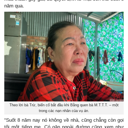
năm qua.
Theo lời bà Trừ, biến cố bắt đầu khi Bằng quen bà M.T.T.T. – một
trong các nạn nhân của vụ án.
“Suốt 8 năm nay nó không về nhà, cũng chẳng còn gọi
tôi một tiếng mẹ. Có gặp ngoài đường cũng xem như