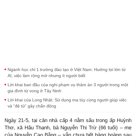
Ngành học chỉ 1 trường đào tạo ở Việt Nam: Hưởng lợi lớn từ
AI, việc làm rộng mở nhưng ít người biết
Lời khai ban đầu của nghi phạm vụ thảm án 3 người trong một
gia đình tử vong ở Tây Ninh
Lời khai của Long Nhật: Sử dụng ma túy cùng người giúp việc
và “đệ tử” gây chấn động
Ngày 21-5, tại căn nhà cấp 4 nằm sâu trong ấp Huỳnh
Thơ, xã Hậu Thạnh, bà Nguyễn Thị Trừ (66 tuổi) – mẹ
của Nguyễn Cao Bằng – vẫn chưa hết bàng hoàng sau