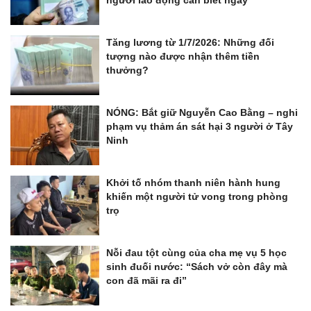
người lao động cần biết ngay
Tăng lương từ 1/7/2026: Những đối
tượng nào được nhận thêm tiền
thưởng?
NÓNG: Bắt giữ Nguyễn Cao Bằng – nghi
phạm vụ thảm án sát hại 3 người ở Tây
Ninh
Khởi tố nhóm thanh niên hành hung
khiến một người tử vong trong phòng
trọ
Nỗi đau tột cùng của cha mẹ vụ 5 học
sinh đuối nước: “Sách vở còn đây mà
con đã mãi ra đi”