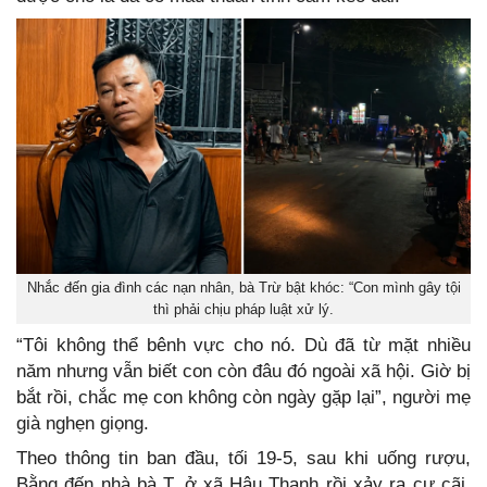
Nhắc đến gia đình các nạn nhân, bà Trừ bật khóc: “Con mình gây tội
thì phải chịu pháp luật xử lý.
“Tôi không thể bênh vực cho nó. Dù đã từ mặt nhiều
năm nhưng vẫn biết con còn đâu đó ngoài xã hội. Giờ bị
bắt rồi, chắc mẹ con không còn ngày gặp lại”, người mẹ
già nghẹn giọng.
Theo thông tin ban đầu, tối 19-5, sau khi uống rượu,
Bằng đến nhà bà T. ở xã Hậu Thạnh rồi xảy ra cự cãi.