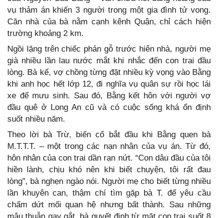
vụ thảm án khiến 3 người trong một gia đình tử vong.
Căn nhà của bà nằm cạnh kênh Quận, chỉ cách hiện
trường khoảng 2 km.
Ngồi lặng trên chiếc phản gỗ trước hiên nhà, người mẹ
già nhiều lần lau nước mắt khi nhắc đến con trai đầu
lòng. Bà kể, vợ chồng từng đặt nhiều kỳ vọng vào Bằng
khi anh học hết lớp 12, đi nghĩa vụ quân sự rồi học lái
xe để mưu sinh. Sau đó, Bằng kết hôn với người vợ
đầu quê ở Long An cũ và có cuộc sống khá ổn định
suốt nhiều năm.
Theo lời bà Trừ, biến cố bắt đầu khi Bằng quen bà
M.T.T.T. – một trong các nạn nhân của vụ án. Từ đó,
hôn nhân của con trai dần rạn nứt. “Con dâu đầu của tôi
hiền lành, chịu khó nên khi biết chuyện, tôi rất đau
lòng”, bà nghẹn ngào nói. Người mẹ cho biết từng nhiều
lần khuyên can, thậm chí tìm gặp bà T. để yêu cầu
chấm dứt mối quan hệ nhưng bất thành. Sau những
mâu thuẫn gay gắt, bà quyết định từ mặt con trai suốt 8