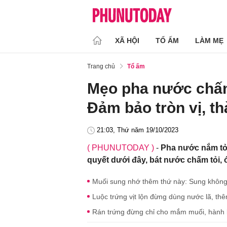
XÃ HỘI
TỔ ẤM
LÀM MẸ
Trang chủ
Tổ ấm
Mẹo pha nước chấm 
Đảm bảo tròn vị, t
21:03, Thứ năm 19/10/2023
( PHUNUTODAY )
-
Pha nước nắm tỏ
quyết dưới đây, bát nước chấm tỏi,
Muối sung nhớ thêm thứ này: Sung không 
Luộc trứng vịt lộn đừng dùng nước lã, th
Rán trứng đừng chỉ cho mắm muối, hành 