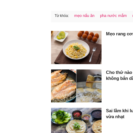
mẹo nấu ăn
pha nước mắm
Từ khóa:
FaceBook
Mẹo rang cơ
Cho thứ nào 
không bắn d
Sai lầm khi l
vừa nhạt