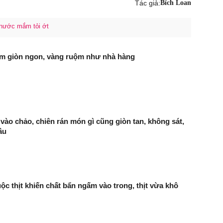
Tác giả:
Bích Loan
nước mắm tỏi ớt
m giòn ngon, vàng ruộm như nhà hàng
vào chảo, chiên rán món gì cũng giòn tan, không sát,
ầu
uộc thịt khiến chất bẩn ngấm vào trong, thịt vừa khô