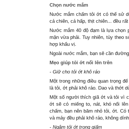
Chọn nước mắm
Nước mắm chấm tỏi ớt có thể sử dụ
cá chiên, cá hấp, thịt chiên... đều rấ
Nước mắm 40 độ đạm là lựa chọn ph
mặn vừa phải. Tuy nhiên, tùy theo 
hợp khẩu vị.
Ngoài nước mắm, bạn sẽ cần đường, 
Mẹo giúp tỏi ớt nổi lên trên
- Giữ cho tỏi ớt khô ráo
Một trong những điều quan trọng để 
là tỏi, ớt phải khô ráo. Dao và thớt 
Một số người thích giã ớt và tỏi vì 
ớt sẽ có miếng to, nát, khó nổi lên
chấm, bạn nên băm nhỏ tỏi, ớt. Có
và máy đều phải khô ráo, không dín
- Ngâm tỏi ớt trong giấm