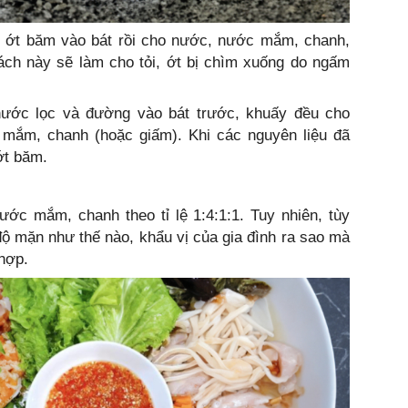
i, ớt băm vào bát rồi cho nước, nước mắm, chanh,
ách này sẽ làm cho tỏi, ớt bị chìm xuống do ngấm
ước lọc và đường vào bát trước, khuấy đều cho
mắm, chanh (hoặc giấm). Khi các nguyên liệu đã
ớt băm.
ớc mắm, chanh theo tỉ lệ 1:4:1:1. Tuy nhiên, tùy
 mặn như thế nào, khẩu vị của gia đình ra sao mà
 hợp.