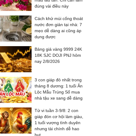
màu lâu tàn: Chỉ cần làm
đúng vài điều này
Cách khử mùi cống thoát
nước đơn giản tại nhà: 7
mẹo dễ dàng ai cũng áp
dụng được
Bảng giá vàng 9999 24K
18K SJC DOJI PNJ hôm
nay 2/8/2026
3 con giáp đỏ nhất trong
tháng 8 dương: 1 tuổi Ăn
Lộc Mẫu Trúng Số mua
nhà tậu xe sang dễ dàng
Tử vi tuần 3-9/8: 2 con
giáp đón cơ hội làm giàu,
1 tuổi vượng tình duyên
nhưng tài chính dễ hao
hụt