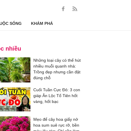
UỘC SỐNG
KHÁM PHÁ
c nhiều
Những loại cây có thể hút
nhiều muỗi quanh nhà:
Trồng đẹp nhưng cần đặt
đúng chỗ
Cuối Tuần Cực Đỏ: 3 con
giáp Ăn Lộc Tổ Tiên hốt
vàng, hốt bạc
Mẹo để cây hoa giấy nở
hoa sum suê rực rỡ, bền