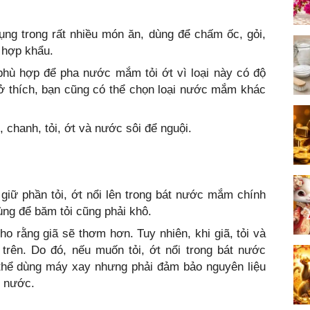
ng trong rất nhiều món ăn, dùng để chấm ốc, gỏi,
t hợp khẩu.
ù hợp để pha nước mắm tỏi ớt vì loại này có độ
sở thích, bạn cũng có thể chọn loại nước mắm khác
chanh, tỏi, ớt và nước sôi để nguội.
giữ phần tỏi, ớt nổi lên trong bát nước mắm chính
dùng để băm tỏi cũng phải khô.
cho rằng giã sẽ thơm hơn. Tuy nhiên, khi giã, tỏi và
 trên. Do đó, nếu muốn tỏi, ớt nổi trong bát nước
 thể dùng máy xay nhưng phải đảm bảo nguyên liệu
h nước.