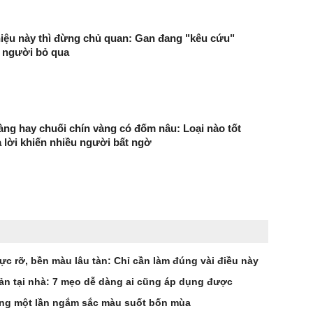
iệu này thì đừng chủ quan: Gan đang "kêu cứu"
 người bỏ qua
àng hay chuối chín vàng có đốm nâu: Loại nào tốt
 lời khiến nhiều người bất ngờ
c rỡ, bền màu lâu tàn: Chỉ cần làm đúng vài điều này
ản tại nhà: 7 mẹo dễ dàng ai cũng áp dụng được
ồng một lần ngắm sắc màu suốt bốn mùa