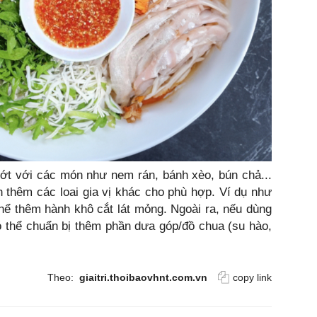
ớt với các món như nem rán, bánh xèo, bún chả...
 thêm các loai gia vị khác cho phù hợp. Ví dụ như
hể thêm hành khô cắt lát mỏng. Ngoài ra, nếu dùng
ó thể chuẩn bị thêm phần dưa góp/đồ chua (su hào,
Theo:
giaitri.thoibaovhnt.com.vn
copy link