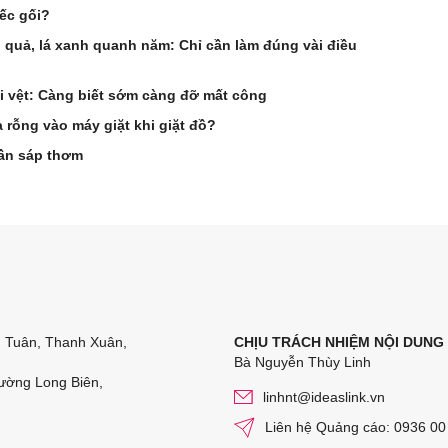
ếc gối?
 quả, lá xanh quanh năm: Chỉ cần làm đúng vài điều
ại vệt: Càng biết sớm càng đỡ mất công
 rỗng vào máy giặt khi giặt đồ?
cần sáp thơm
n Tuân, Thanh Xuân,
CHỊU TRÁCH NHIỆM NỘI DUNG
Bà Nguyễn Thùy Linh
ường Long Biên,
linhnt@ideaslink.vn
Liên hệ Quảng cáo: 0936 00