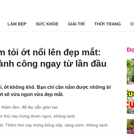
LÀM ĐẸP
SỨC KHỎE
GIẢI TRÍ
THỜI TRANG
C
Đọ
tỏi ớt nổi lên đẹp mắt:
hành công ngay từ lần đầu
i, ớt không khó. Bạn chỉ cần nắm được những bí
 ớt sẽ vừa ngon vừa đẹp mắt.
thâm đen, để lâu vẫn giòn tan
êm thứ này trứng thơm ngon, không tanh
lá: Thêm thứ này trứng bông xốp, vàng ươm, không tanh