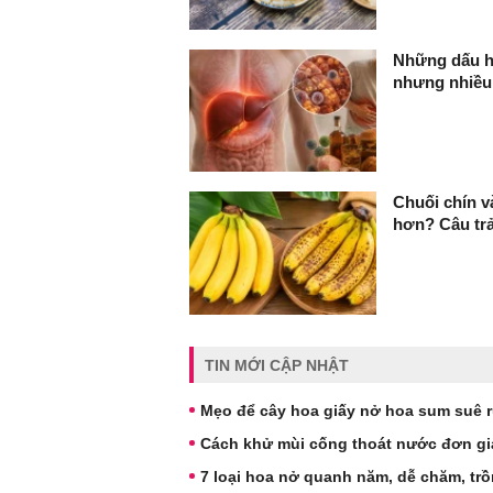
Những dấu h
nhưng nhiều
Chuối chín v
hơn? Câu trả
TIN MỚI CẬP NHẬT
Mẹo để cây hoa giấy nở hoa sum suê rự
Cách khử mùi cống thoát nước đơn gi
7 loại hoa nở quanh năm, dễ chăm, tr