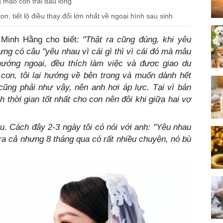
 mạo con trai đầu lòng
, tiết lộ điều thay đổi lớn nhất về ngoại hình sau sinh
 Minh Hằng cho biết:
"Thật ra cũng đúng, khi yêu
ng có câu "yêu nhau vì cái gì thì vì cái đó mà mâu
hướng ngoại, đều thích làm việc và được giao du
 con, tôi lại hướng về bên trong và muốn dành hết
 cũng phải như vậy, nên anh hơi áp lực. Tại vì bản
thời gian tốt nhất cho con nên đôi khi giữa hai vợ
. Cách đây 2-3 ngày tôi có nói với anh: "Yêu nhau
a cả nhưng 8 tháng qua có rất nhiều chuyện, nó bù