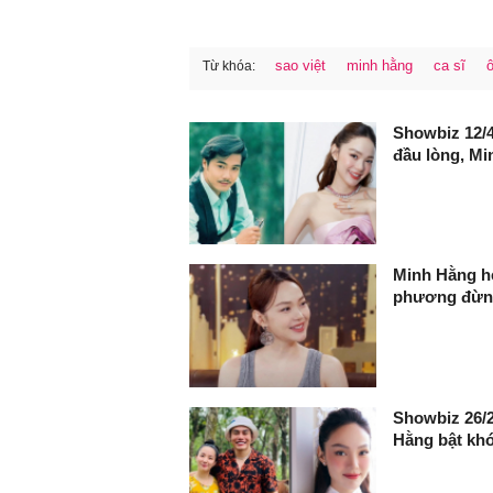
sao việt
minh hằng
ca sĩ
Từ khóa:
FaceBook
Showbiz 12/4
đầu lòng, Mi
Minh Hằng hé
phương đừng 
Showbiz 26/2
Hằng bật khó