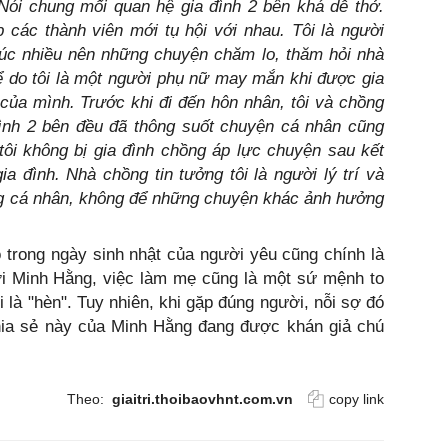
Nói chung mối quan hệ gia đình 2 bên khá dễ thở.
p các thành viên mới tụ hội với nhau. Tôi là người
xúc nhiều nên những chuyện chăm lo, thăm hỏi nhà
ể do tôi là một người phụ nữ may mắn khi được gia
của mình. Trước khi đi đến hôn nhân, tôi và chồng
đình 2 bên đều đã thông suốt chuyện cá nhân cũng
tôi không bị gia đình chồng áp lực chuyện sau kết
a đình. Nhà chồng tin tưởng tôi là người lý trí và
ng cá nhân, không để những chuyện khác ảnh hưởng
 trong ngày sinh nhật của người yêu cũng chính là
ới Minh Hằng, việc làm mẹ cũng là một sứ mệnh to
i là "hèn". Tuy nhiên, khi gặp đúng người, nỗi sợ đó
chia sẻ này của Minh Hằng đang được khán giả chú
Theo:
giaitri.thoibaovhnt.com.vn
copy link