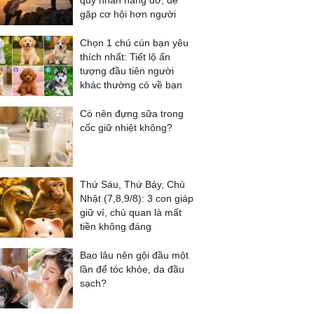
quý nhân nâng đỡ, dễ
gặp cơ hội hơn người
Chọn 1 chú cún bạn yêu
thích nhất: Tiết lộ ấn
tượng đầu tiên người
khác thường có về bạn
Có nên đựng sữa trong
cốc giữ nhiệt không?
Thứ Sáu, Thứ Bảy, Chủ
Nhật (7,8,9/8): 3 con giáp
giữ ví, chủ quan là mất
tiền không đáng
Bao lâu nên gội đầu một
lần để tóc khỏe, da đầu
sạch?