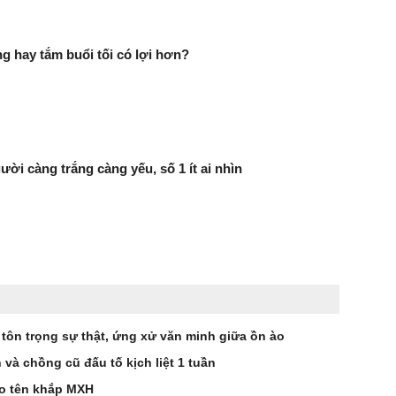
g hay tắm buổi tối có lợi hơn?
ười càng trắng càng yếu, số 1 ít ai nhìn
 tôn trọng sự thật, ứng xử văn minh giữa ồn ào
à chồng cũ đấu tố kịch liệt 1 tuần
éo tên khắp MXH