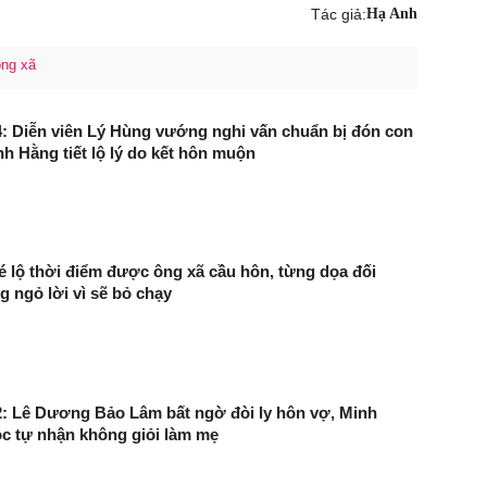
Tác giả:
Hạ Anh
ông xã
: Diễn viên Lý Hùng vướng nghi vấn chuẩn bị đón con
nh Hằng tiết lộ lý do kết hôn muộn
 lộ thời điểm được ông xã cầu hôn, từng dọa đối
ngỏ lời vì sẽ bỏ chạy
: Lê Dương Bảo Lâm bất ngờ đòi ly hôn vợ, Minh
c tự nhận không giỏi làm mẹ