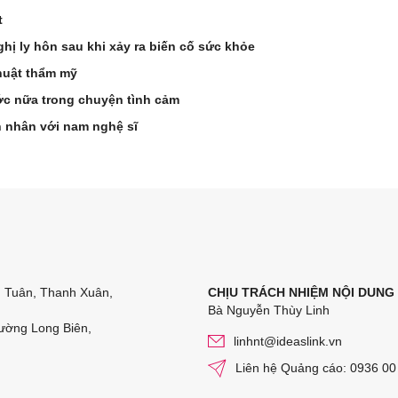
t
hị ly hôn sau khi xảy ra biến cố sức khỏe
huật thẩm mỹ
ớc nữa trong chuyện tình cảm
n nhân với nam nghệ sĩ
n Tuân, Thanh Xuân,
CHỊU TRÁCH NHIỆM NỘI DUNG
Bà Nguyễn Thùy Linh
ường Long Biên,
linhnt@ideaslink.vn
Liên hệ Quảng cáo: 0936 00