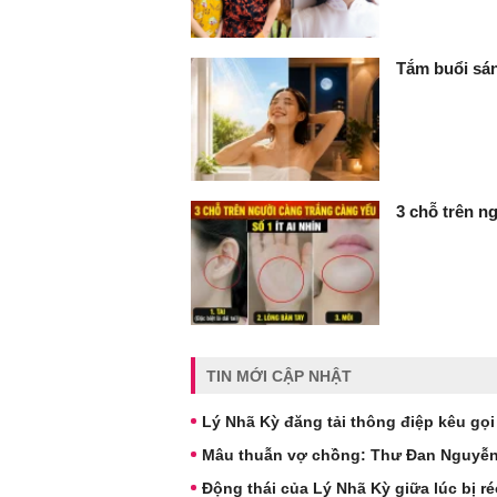
Tắm buổi sán
3 chỗ trên ng
TIN MỚI CẬP NHẬT
Lý Nhã Kỳ đăng tải thông điệp kêu gọi
Mâu thuẫn vợ chồng: Thư Đan Nguyễn v
Động thái của Lý Nhã Kỳ giữa lúc bị r