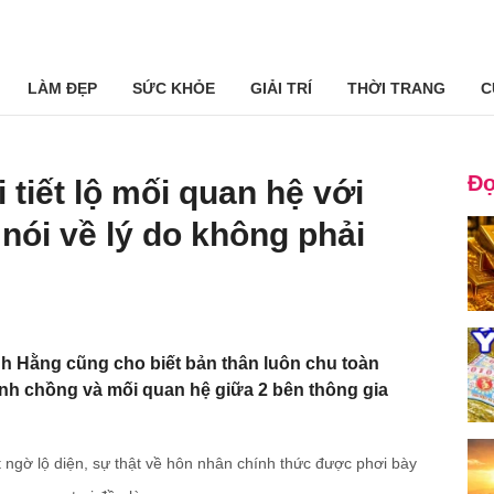
LÀM ĐẸP
SỨC KHỎE
GIẢI TRÍ
THỜI TRANG
C
Đọ
tiết lộ mối quan hệ với
nói về lý do không phải
h Hằng cũng cho biết bản thân luôn chu toàn
nh chồng và mối quan hệ giữa 2 bên thông gia
 ngờ lộ diện, sự thật về hôn nhân chính thức được phơi bày