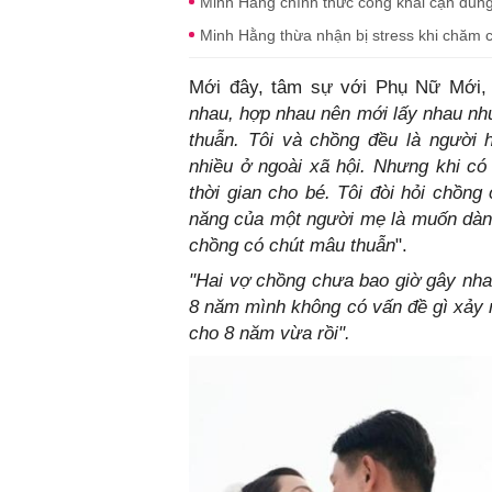
Minh Hằng chính thức công khai cận dung
Minh Hằng thừa nhận bị stress khi chăm con
Mới đây, tâm sự với Phụ Nữ Mới,
nhau, hợp nhau nên mới lấy nhau như
thuẫn. Tôi và chồng đều là người 
nhiều ở ngoài xã hội. Nhưng khi có
thời gian cho bé. Tôi đòi hỏi chồng
năng của một người mẹ là muốn dành 
chồng có chút mâu thuẫn
".
"Hai vợ chồng chưa bao giờ gây nhau
8 năm mình không có vấn đề gì xảy r
cho 8 năm vừa rồi".