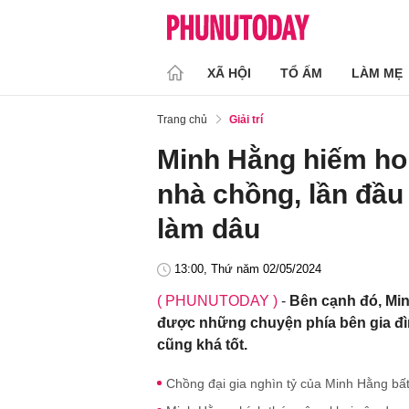
XÃ HỘI
TỔ ẤM
LÀM MẸ
Trang chủ
Giải trí
Minh Hằng hiếm hoi 
nhà chồng, lần đầu 
làm dâu
13:00, Thứ năm 02/05/2024
( PHUNUTODAY )
-
Bên cạnh đó, Min
được những chuyện phía bên gia đì
cũng khá tốt.
Chồng đại gia nghìn tỷ của Minh Hằng bất