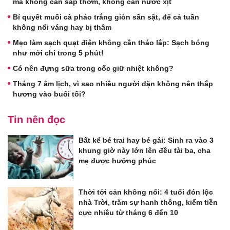
mà không cần sáp thơm, không cần nước xịt
Bí quyết muối cà pháo trắng giòn sần sật, để cả tuần
không nổi váng hay bị thâm
Mẹo làm sạch quạt điện không cần tháo lắp: Sạch bóng
như mới chỉ trong 5 phút!
Có nên đựng sữa trong cốc giữ nhiệt không?
Tháng 7 âm lịch, vì sao nhiều người dặn không nên thắp
hương vào buổi tối?
Tin nên đọc
Bất kể bé trai hay bé gái: Sinh ra vào 3
khung giờ này lớn lên đều tài ba, cha
mẹ được hưởng phúc
Thời tới cản không nổi: 4 tuổi đón lộc
nhà Trời, trăm sự hanh thông, kiếm tiền
cực nhiều từ tháng 6 đến 10