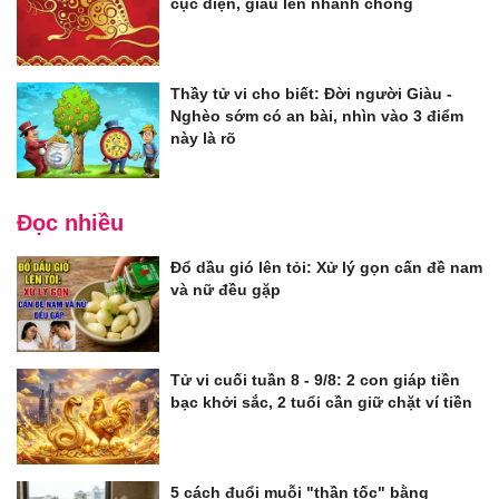
cục diện, giàu lên nhanh chóng
Thầy tử vi cho biết: Đời người Giàu -
Nghèo sớm có an bài, nhìn vào 3 điểm
này là rõ
Đọc nhiều
Đổ dầu gió lên tỏi: Xử lý gọn cấn đề nam
và nữ đều gặp
Tử vi cuối tuần 8 - 9/8: 2 con giáp tiền
bạc khởi sắc, 2 tuổi cần giữ chặt ví tiền
5 cách đuổi muỗi "thần tốc" bằng