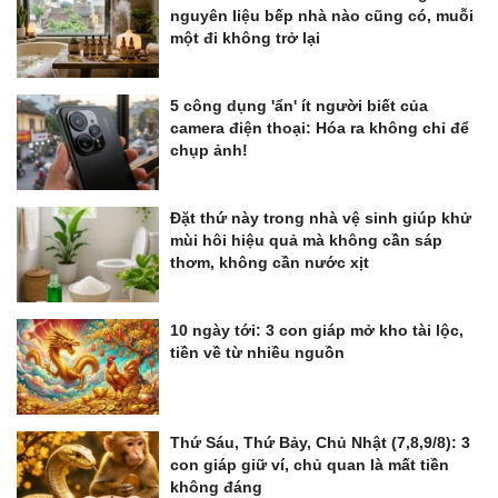
nguyên liệu bếp nhà nào cũng có, muỗi
một đi không trở lại
5 công dụng 'ẩn' ít người biết của
camera điện thoại: Hóa ra không chỉ để
chụp ảnh!
Đặt thứ này trong nhà vệ sinh giúp khử
mùi hôi hiệu quả mà không cần sáp
thơm, không cần nước xịt
10 ngày tới: 3 con giáp mở kho tài lộc,
tiền về từ nhiều nguồn
Thứ Sáu, Thứ Bảy, Chủ Nhật (7,8,9/8): 3
con giáp giữ ví, chủ quan là mất tiền
không đáng