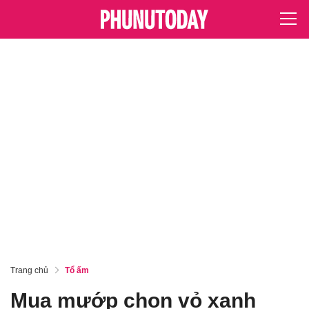
Trang chủ
Tổ ấm
Mua mướp chọn vỏ xanh