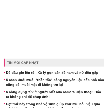
TIN MỚI CẬP NHẬT
Đổ dầu gió lên tỏi: Xử lý gọn cấn đề nam và nữ đều gặp
5 cách đuổi muỗi "thần tốc" bằng nguyên liệu bếp nhà nào
cũng có, muỗi một đi không trở lại
5 công dụng 'ẩn' ít người biết của camera điện thoại: Hóa
ra không chỉ để chụp ảnh!
Đặt thứ này trong nhà vệ sinh giúp khử mùi hôi hiệu quả