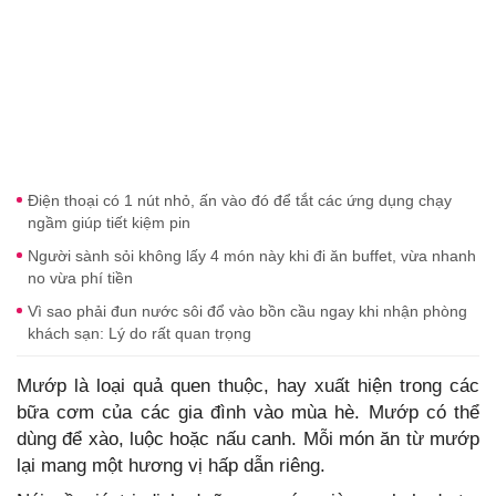
Điện thoại có 1 nút nhỏ, ấn vào đó để tắt các ứng dụng chạy
ngầm giúp tiết kiệm pin
Người sành sỏi không lấy 4 món này khi đi ăn buffet, vừa nhanh
no vừa phí tiền
Vì sao phải đun nước sôi đổ vào bồn cầu ngay khi nhận phòng
khách sạn: Lý do rất quan trọng
Mướp là loại quả quen thuộc, hay xuất hiện trong các
bữa cơm của các gia đình vào mùa hè. Mướp có thể
dùng để xào, luộc hoặc nấu canh. Mỗi món ăn từ mướp
lại mang một hương vị hấp dẫn riêng.