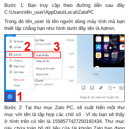
Bước 1: Bạn truy cập theo đường dẫn sau đây
C:\Users\tên_user\AppData\Local\ZaloPC
Trong đó tên_user là tên người dùng máy tính mà bạn
thiết lập chẳng hạn như hình dưới đây tên là Admin.
Bước 2: Tại thư mục Zalo PC, sẽ xuất hiện một thư
mục với tên là tập hợp các chữ số . Ví dụ bạn sẽ thấy
ở hình trên có tên là 1558577427250192434. Thư mục
này chứa toàn bộ dữ liệu của tài khoản Zalo bạn đang