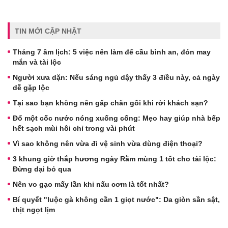
TIN MỚI CẬP NHẬT
Tháng 7 âm lịch: 5 việc nên làm để cầu bình an, đón may
mắn và tài lộc
Người xưa dặn: Nếu sáng ngủ dậy thấy 3 điều này, cả ngày
dễ gặp lộc
Tại sao bạn không nên gấp chăn gối khi rời khách sạn?
Đổ một cốc nước nóng xuống cống: Mẹo hay giúp nhà bếp
hết sạch mùi hôi chỉ trong vài phút
Vì sao không nên vừa đi vệ sinh vừa dùng điện thoại?
3 khung giờ thắp hương ngày Rằm mùng 1 tốt cho tài lộc:
Đừng dại bỏ qua
Nên vo gạo mấy lần khi nấu cơm là tốt nhất?
Bí quyết "luộc gà không cần 1 giọt nước": Da giòn sần sật,
thịt ngọt lịm