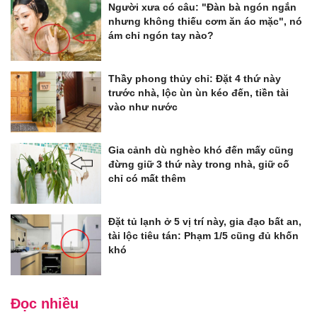
Người xưa có câu: "Đàn bà ngón ngắn
nhưng không thiếu cơm ăn áo mặc", nó
ám chỉ ngón tay nào?
Thầy phong thủy chỉ: Đặt 4 thứ này
trước nhà, lộc ùn ùn kéo đến, tiền tài
vào như nước
Gia cảnh dù nghèo khó đến mấy cũng
đừng giữ 3 thứ này trong nhà, giữ cố
chỉ có mất thêm
Đặt tủ lạnh ở 5 vị trí này, gia đạo bất an,
tài lộc tiêu tán: Phạm 1/5 cũng đủ khốn
khó
Đọc nhiều