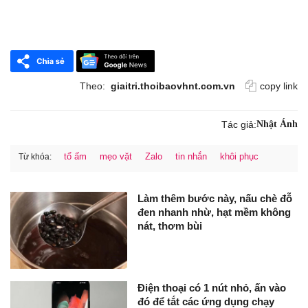
Theo:
giaitri.thoibaovhnt.com.vn
copy link
Tác giả:
Nhật Ánh
tổ ấm
mẹo vặt
Zalo
tin nhắn
khôi phục
Từ khóa:
Làm thêm bước này, nấu chè đỗ
đen nhanh nhừ, hạt mềm không
nát, thơm bùi
Điện thoại có 1 nút nhỏ, ấn vào
đó để tắt các ứng dụng chạy