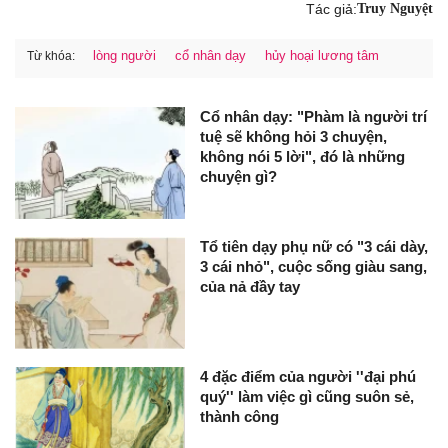
Tác giả:
Truy Nguyệt
lòng người
cổ nhân dạy
hủy hoại lương tâm
Từ khóa:
Cổ nhân dạy: "Phàm là người trí
tuệ sẽ không hỏi 3 chuyện,
không nói 5 lời", đó là những
chuyện gì?
Tổ tiên dạy phụ nữ có "3 cái dày,
3 cái nhỏ", cuộc sống giàu sang,
của nả đầy tay
4 đặc điểm của người ''đại phú
quý'' làm việc gì cũng suôn sẻ,
thành công