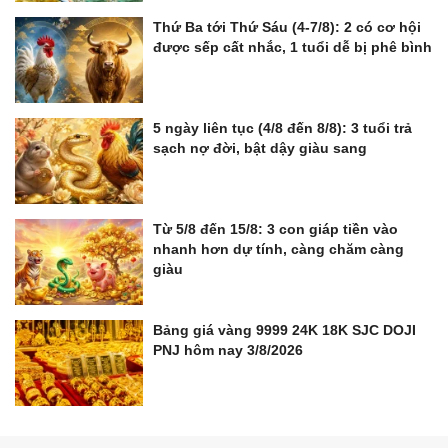
Thứ Ba tới Thứ Sáu (4-7/8): 2 có cơ hội
được sếp cất nhắc, 1 tuổi dễ bị phê bình
5 ngày liên tục (4/8 đến 8/8): 3 tuổi trả
sạch nợ đời, bật dậy giàu sang
Từ 5/8 đến 15/8: 3 con giáp tiền vào
nhanh hơn dự tính, càng chăm càng
giàu
Bảng giá vàng 9999 24K 18K SJC DOJI
PNJ hôm nay 3/8/2026