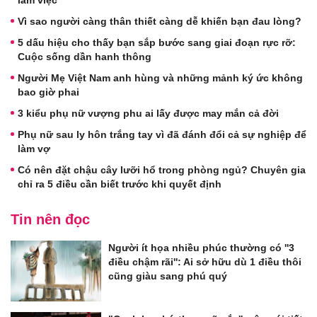
làm việc
Vì sao người càng thân thiết càng dễ khiến bạn đau lòng?
5 dấu hiệu cho thấy bạn sắp bước sang giai đoạn rực rỡ:
Cuộc sống dần hanh thông
Người Mẹ Việt Nam anh hùng và những mảnh ký ức không
bao giờ phai
3 kiểu phụ nữ vượng phu ai lấy được may mắn cả đời
Phụ nữ sau ly hôn trắng tay vì đã đánh đổi cả sự nghiệp để
làm vợ
Có nên đặt chậu cây lưỡi hổ trong phòng ngủ? Chuyên gia
chỉ ra 5 điều cần biết trước khi quyết định
Tin nên đọc
Người ít họa nhiều phúc thường có ''3
điều chậm rãi'': Ai sở hữu dù 1 điều thôi
cũng giàu sang phú quý