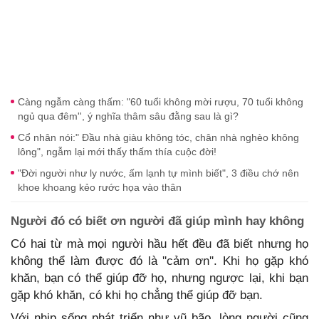
Càng ngẫm càng thấm: "60 tuổi không mời rượu, 70 tuổi không
ngủ qua đêm'', ý nghĩa thâm sâu đằng sau là gì?
Cổ nhân nói:" Đầu nhà giàu không tóc, chân nhà nghèo không
lông", ngẫm lại mới thấy thấm thía cuộc đời!
"Đời người như ly nước, ấm lạnh tự mình biết", 3 điều chớ nên
khoe khoang kẻo rước họa vào thân
Người đó có biết ơn người đã giúp mình hay không
Có hai từ mà mọi người hầu hết đều đã biết nhưng họ
không thể làm được đó là ''cảm ơn''. Khi họ gặp khó
khăn, bạn có thể giúp đỡ họ, nhưng ngược lại, khi bạn
gặp khó khăn, có khi họ chẳng thể giúp đỡ bạn.
Với nhịp sống phát triển như vũ bão, lòng người cũng