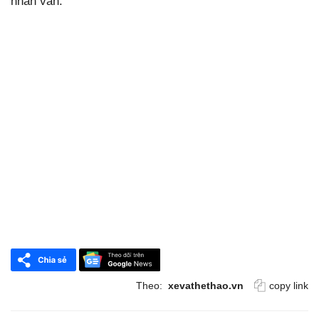
nhân văn.
Theo:
xevathethao.vn
copy link