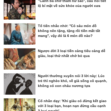
"Canh ba chớ tham nữ sắc'', câu nói tiết
lộ bí mật về sức khỏe của người xưa
Tổ tiên nhắc nhở: ''Có sáu món đồ
không nên tặng, tặng rồi tiền mất tất
mang'', vậy đó là 6 món đồ nào?
Ngược đời 3 loại tiền càng tiêu càng dễ
giàu, loại thứ nhất chớ bỏ qua
Người thường xuyên nói 3 lời này: Lúc
trẻ thì nghèo khó, về già sống cô quạnh,
không có con cháu nương tựa
Cổ nhân dạy: 'Khi giàu có đừng kết giao
với 3 loại bạn, hoạn nạn đừng cầu cạnh
3 loại người'