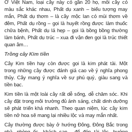
Ở Việt Nam, loại cây này có gần 20 họ, mỗi cây có
màu sắc khác nhau, Phất dụ xanh – biểu tượng may
mắn, Phất dụ thơm – là cây mộc lan có mùi thơm về
đêm, Phất dụ rồng – gọi là huyết rồng được làm thuốc
chữa bệnh, Phất dụ lá hẹp – gọi là bồng bồng thường
làm bánh, Phất dụ trúc – xua đi vận đen gọi là trúc thiết
quan âm…
Trồng cây Kim tiền
Cây Kim tiền hay còn được gọi là kim phát tài. Một
trong những cây được đánh giá cao về ý nghĩa phong
thủy. Cây mang ý nghĩa về sự phú quý, giàu sang và
tiền bạc.
Kim tiền là một loài cây rất dễ sống, dễ chăm sóc. Khi
cây đặt trong môi trường đủ ánh sáng, chất dinh dưỡng
sẽ phát triển khá nhanh. Theo quan niệm, lúc cây kim
tiền nở hoa sẽ mang lại nhiều lộc và may mắn nhất.
Cây thường được bày ở hướng Đông, Đông Bắc trong
nhà, phòng ốc, khách sạn... để đón tài lộc, hướng