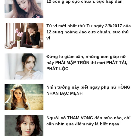
12 con giáp cực chuẩn, cực hấp dẫn
Tử vi mới nhất thứ Tư ngày 2/8/2017 của
12 cung hoàng đạo cực chuẩn, cực thú
vị
Đừng lo giảm cân, những con giáp nữ
này PHẢI MẬP TRÒN thì mới PHÁT TÀI,
PHÁT LỘC
Nhìn tướng này biết ngay phụ nữ HỒNG
NHAN BẠC MỆNH
Người có THAM VỌNG đến mức nào, chỉ
cần nhìn qua điểm này là biết ngay