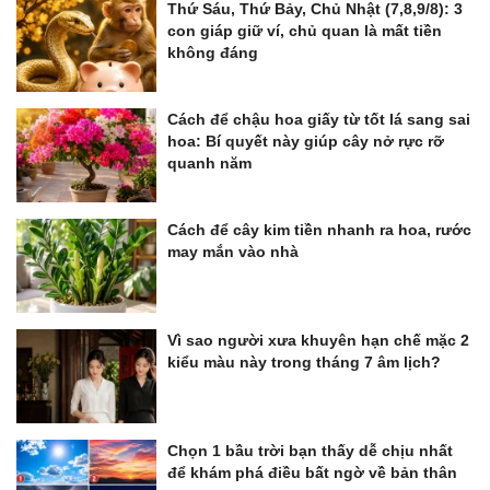
Thứ Sáu, Thứ Bảy, Chủ Nhật (7,8,9/8): 3
con giáp giữ ví, chủ quan là mất tiền
không đáng
Cách để chậu hoa giấy từ tốt lá sang sai
hoa: Bí quyết này giúp cây nở rực rỡ
quanh năm
Cách để cây kim tiền nhanh ra hoa, rước
may mắn vào nhà
Vì sao người xưa khuyên hạn chế mặc 2
kiểu màu này trong tháng 7 âm lịch?
Chọn 1 bầu trời bạn thấy dễ chịu nhất
để khám phá điều bất ngờ về bản thân