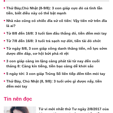
Thứ Bảy,Chủ Nhật (8-9/8): 3 con giáp cực đỏ cả tình lẫn
tiền, biết điều này có thể bật mạnh
Nhà nào cũng có chiếc đĩa sứ cô tiên: Vậy tiên nữ trên đĩa
là ai?
Từ 8/8 đến 16/8: 3 tuổi làm đâu thắng đó, tiền đếm mỏi tay
Từ 7/8 đến 16/8: 3 tuổi trả sạch nợ đời, tiền tài đỏ chót
Từ ngày 8/8, 3 con giáp công danh thăng tiến, nỗ lực sớm
được đền đáp, cơ hội bứt phá rõ rệt
3 con giáp càng im lặng càng phát tài từ nay đến cuối
tháng 8: Càng kín tiếng, tiền bạc càng dễ khởi sắc
5 ngày tới: 3 con giáp Trúng Số liên tiếp đếm tiền mỏi tay
Thứ Bảy, Chủ Nhật (8, 9/8): 3 tuổi ước gì được nấy, tiền
đếm mỏi tay
Tin nên đọc
Tử vi mới nhất thứ Tư ngày 2/8/2017 của