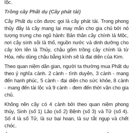
lộc.
Trồng cây Phất dụ (Cây phát tài)
Cây Phất dụ còn được gọi là cây phát tài. Trong phong
thủy đây là cây mang lại may mắn cho gia chủ bởi nó
tượng trưng cho ngũ hành: Bản thân cây chính là Mộc,
nơi cây sinh sôi là thổ, nguồn nước và dinh dưỡng cho
cây lớn lên là Thủy, chậu gốm trồng cây chính là từ
Hỏa, nếu dùng chậu bằng kính sẽ là đại diện của Kim.
Theo quan niệm dân gian, người ta thường mua Phất dụ
theo ý nghĩa cành. 2 cành - tình duyên, 3 cành - mang
đến hạnh phúc, 5 cành - đại diện cho sức khỏe, 8 cành
- mang đến tài lộc và 9 cành - đem đến thời vận cho gia
chủ.
Không nên cây có 4 cành bởi theo quan niệm phong
thủy, Sinh (số 1) Lão (số 2) Bệnh (số 3) và Tử (số 4).
Số 4 là số Tử, là sự bại hoạn, là sự tắt ngụp và chết
chóc.