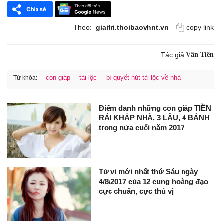
Theo:
giaitri.thoibaovhnt.vn
copy link
Tác giả:
Vân Tiên
con giáp
tài lộc
bí quyết hút tài lộc về nhà
Từ khóa:
Điểm danh những con giáp TIỀN
RẢI KHẮP NHÀ, 3 LẦU, 4 BÁNH
trong nửa cuối năm 2017
Tử vi mới nhất thứ Sáu ngày
4/8/2017 của 12 cung hoàng đạo
cực chuẩn, cực thú vị