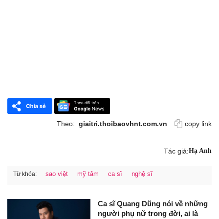
Theo:
giaitri.thoibaovhnt.com.vn
copy link
Tác giả:
Hạ Anh
sao việt
mỹ tâm
ca sĩ
nghệ sĩ
Từ khóa:
Ca sĩ Quang Dũng nói về những
người phụ nữ trong đời, ai là