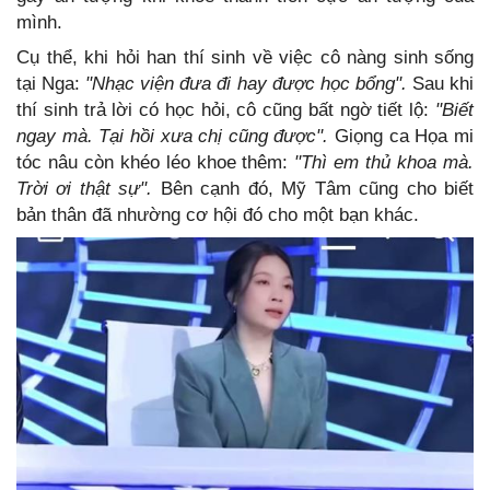
mình.
Cụ thể, khi hỏi han thí sinh về việc cô nàng sinh sống
tại Nga:
"Nhạc viện đưa đi hay được học bổng".
Sau khi
thí sinh trả lời có học hỏi, cô cũng bất ngờ tiết lộ:
"Biết
ngay mà. Tại hồi xưa chị cũng được".
Giọng ca Họa mi
tóc nâu còn khéo léo khoe thêm:
"Thì em thủ khoa mà.
Trời ơi thật sự".
Bên cạnh đó, Mỹ Tâm cũng cho biết
bản thân đã nhường cơ hội đó cho một bạn khác.