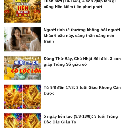
Tuần mới (10-16/8), 4 con giáp làm gì
cũng Hên kiếm tiền phơi phới
Người tinh tế thường không hỏi người
khác 6 câu này, càng thân càng nên
tránh
Đúng Thứ Bảy, Chủ Nhật đổi đời: 3 con
giáp Trúng Số giàu có
Từ 9/8 đến 17/8: 3 tuổi Giàu Không Cản
Được
5 ngày liên tục (9/8-13/8): 3 tuổi Trúng
Độc Đắc Giàu To