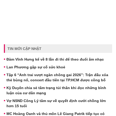
TIN MỚI CẬP NHẬT
Đàm Vĩnh Hưng kể về 8 lần đi thi để theo đuổi âm nhạc
Lan Phương gặp sự cố sức khoẻ
Tập 6 “Anh trai vượt ngàn chông gai 2026”: Trận đấu xóa
thẻ bùng nổ, concert đầu tiên tại TP.HCM được công bố
Kỳ Duyên chia sẻ tâm trạng tủi thân khi đọc những bình
luận của cư dân mạng
Vợ NSND Công Lý tâm sự về quyết định cưới chồng lớn
hơn 15 tuổi
MC Hoàng Oanh và thủ môn Lê Giang Patrik tiếp tục có