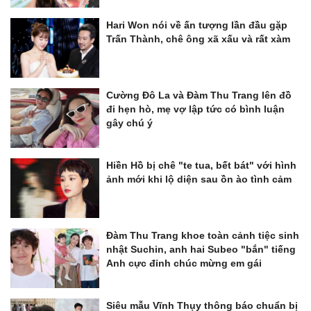
Hari Won nói về ấn tượng lần đầu gặp
Trấn Thành, chê ông xã xấu và rất xàm
Cường Đô La và Đàm Thu Trang lên đồ
đi hẹn hò, mẹ vợ lập tức có bình luận
gây chú ý
Hiền Hồ bị chê "te tua, bết bát" với hình
ảnh mới khi lộ diện sau ồn ào tình cảm
Đàm Thu Trang khoe toàn cảnh tiệc sinh
nhật Suchin, anh hai Subeo "bắn" tiếng
Anh cực đỉnh chúc mừng em gái
Siêu mẫu Vĩnh Thụy thông báo chuẩn bị