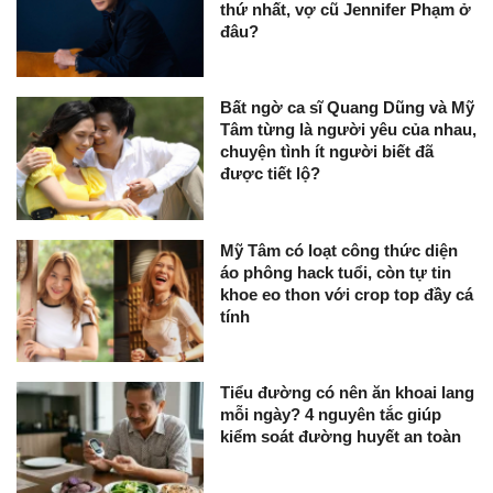
thứ nhất, vợ cũ Jennifer Phạm ở
đâu?
Bất ngờ ca sĩ Quang Dũng và Mỹ
Tâm từng là người yêu của nhau,
chuyện tình ít người biết đã
được tiết lộ?
Mỹ Tâm có loạt công thức diện
áo phông hack tuổi, còn tự tin
khoe eo thon với crop top đầy cá
tính
Tiểu đường có nên ăn khoai lang
mỗi ngày? 4 nguyên tắc giúp
kiểm soát đường huyết an toàn