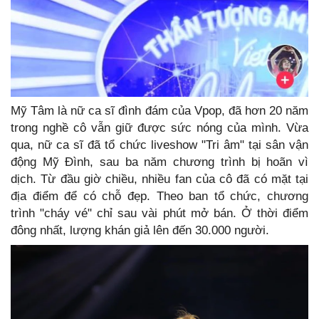
Mỹ Tâm là nữ ca sĩ đình đám của Vpop, đã hơn 20 năm
trong nghề cô vẫn giữ được sức nóng của mình. Vừa
qua, nữ ca sĩ đã tổ chức liveshow "Tri âm" tại sân vận
động Mỹ Đình, sau ba năm chương trình bị hoãn vì
dịch. Từ đầu giờ chiều, nhiều fan của cô đã có mặt tại
địa điểm để có chỗ đẹp. Theo ban tổ chức, chương
trình "cháy vé" chỉ sau vài phút mở bán. Ở thời điểm
đông nhất, lượng khán giả lên đến 30.000 người.