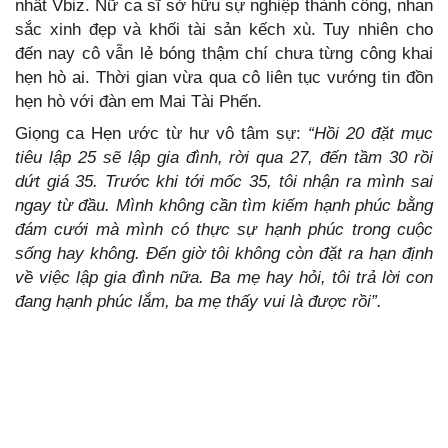
nhất Vbiz. Nữ ca sĩ sở hữu sự nghiệp thành công, nhan
sắc xinh đẹp và khối tài sản kếch xù. Tuy nhiên cho
đến nay cô vẫn lẻ bóng thậm chí chưa từng công khai
hẹn hò ai. Thời gian vừa qua cô liên tục vướng tin đồn
hẹn hò với đàn em Mai Tài Phến.
Giọng ca Hẹn ước từ hư vô tâm sự:
“Hồi 20 đặt mục
tiêu lập 25 sẽ lập gia đình, rời qua 27, đến tầm 30 rồi
dứt giá 35. Trước khi tới mốc 35, tôi nhận ra mình sai
ngay từ đầu. Mình không cần tìm kiếm hạnh phúc bằng
đám cưới mà mình có thực sự hạnh phúc trong cuộc
sống hay không. Đến giờ tôi không còn đặt ra hạn định
về việc lập gia đình nữa. Ba mẹ hay hỏi, tôi trả lời con
đang hạnh phúc lắm, ba mẹ thấy vui là được rồi”.