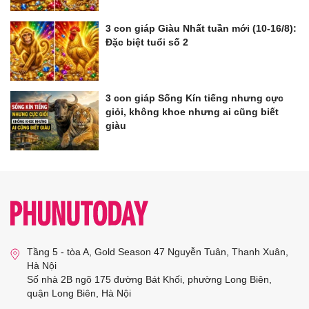
3 con giáp Giàu Nhất tuần mới (10-16/8):
Đặc biệt tuổi số 2
3 con giáp Sống Kín tiếng nhưng cực
giỏi, không khoe nhưng ai cũng biết
giàu
Tầng 5 - tòa A, Gold Season 47 Nguyễn Tuân, Thanh Xuân,
Hà Nội
Số nhà 2B ngõ 175 đường Bát Khối, phường Long Biên,
quận Long Biên, Hà Nội