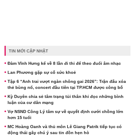
TIN MỚI CẬP NHẬT
Đàm Vĩnh Hưng kể về 8 lần đi thi để theo đuổi âm nhạc
Lan Phương gặp sự cố sức khoẻ
Tập 6 “Anh trai vượt ngàn chông gai 2026”: Trận đấu xóa
thẻ bùng nổ, concert đầu tiên tại TP.HCM được công bố
Kỳ Duyên chia sẻ tâm trạng tủi thân khi đọc những bình
luận của cư dân mạng
Vợ NSND Công Lý tâm sự về quyết định cưới chồng lớn
hơn 15 tuổi
MC Hoàng Oanh và thủ môn Lê Giang Patrik tiếp tục có
động thái gây chú ý sau tin đồn hẹn hò