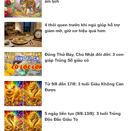
âm lịch
4 thói quen trước khi ngủ giúp hỗ trợ
giảm mỡ, giữ cơ hiệu quả hơn
Đúng Thứ Bảy, Chủ Nhật đổi đời: 3 con
giáp Trúng Số giàu có
Từ 9/8 đến 17/8: 3 tuổi Giàu Không Cản
Được
5 ngày liên tục (9/8-13/8): 3 tuổi Trúng
Độc Đắc Giàu To