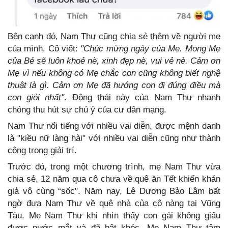
Bên cạnh đó, Nam Thư cũng chia sẻ thêm về người mẹ
của mình. Cô viết:
"Chúc mừng ngày của Mẹ. Mong Mẹ
của Bé sẽ luôn khoẻ nè, xinh đẹp nè, vui vẻ nè. Cảm ơn
Mẹ vì nếu không có Mẹ chắc con cũng không biết nghệ
thuật là gì. Cảm ơn Mẹ đã hướng con đi đúng điều mà
con giỏi nhất"
. Động thái này của Nam Thư nhanh
chóng thu hút sự chú ý của cư dân mạng.
Nam Thư nổi tiếng với nhiều vai diễn, được mệnh danh
là "kiều nữ làng hài" với nhiều vai diễn cũng như thành
công trong giải trí.
Trước đó, trong một chương trình, mẹ Nam Thư vừa
chia sẻ, 12 năm qua cô chưa về quê ăn Tết khiến khán
giả vô cùng “sốc". Năm nay, Lê Dương Bảo Lâm bất
ngờ đưa Nam Thư về quê nhà của cô nàng tại Vũng
Tàu. Mẹ Nam Thư khi nhìn thấy con gái không giấu
được nước mắt và đã bật khóc. Mẹ Nam Thư tâm