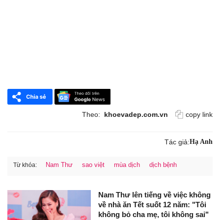
Theo:
khoevadep.com.vn
copy link
Tác giả:
Hạ Anh
Nam Thư
sao việt
mùa dịch
dịch bệnh
Từ khóa:
Nam Thư lên tiếng về việc không
về nhà ăn Tết suốt 12 năm: "Tôi
không bỏ cha mẹ, tôi không sai"