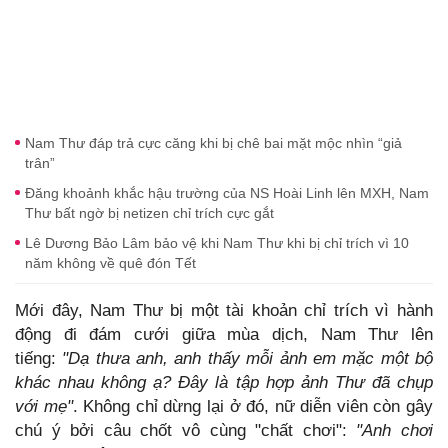
Nam Thư đáp trả cực căng khi bị chê bai mặt mộc nhìn “giả
trân”
Đăng khoảnh khắc hậu trường của NS Hoài Linh lên MXH, Nam
Thư bất ngờ bị netizen chỉ trích cực gắt
Lê Dương Bảo Lâm bảo vệ khi Nam Thư khi bị chỉ trích vì 10
năm không về quê đón Tết
Mới đây, Nam Thư bị một tài khoản chỉ trích vì hành
động đi đám cưới giữa mùa dịch, Nam Thư lên
tiếng:
"Dạ thưa anh, anh thấy mỗi ảnh em mặc một bộ
khác nhau không ạ? Đây là tập hợp ảnh Thư đã chụp
với mẹ"
. Không chỉ dừng lại ở đó, nữ diễn viên còn gây
chú ý bởi câu chốt vô cùng "chất chơi":
"Anh chơi