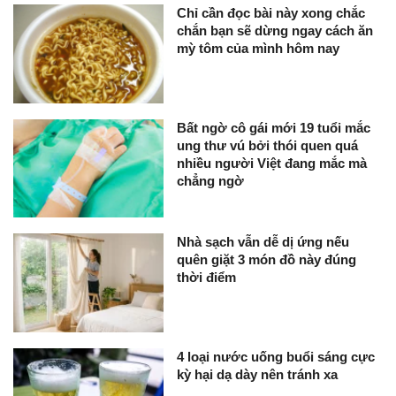
Chỉ cần đọc bài này xong chắc
chắn bạn sẽ dừng ngay cách ăn
mỳ tôm của mình hôm nay
Bất ngờ cô gái mới 19 tuổi mắc
ung thư vú bởi thói quen quá
nhiều người Việt đang mắc mà
chẳng ngờ
Nhà sạch vẫn dễ dị ứng nếu
quên giặt 3 món đồ này đúng
thời điểm
4 loại nước uống buổi sáng cực
kỳ hại dạ dày nên tránh xa