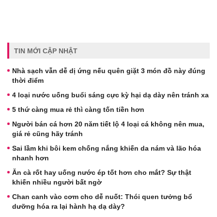
TIN MỚI CẬP NHẬT
Nhà sạch vẫn dễ dị ứng nếu quên giặt 3 món đồ này đúng
thời điểm
4 loại nước uống buổi sáng cực kỳ hại dạ dày nên tránh xa
5 thứ càng mua rẻ thì càng tốn tiền hơn
Người bán cá hơn 20 năm tiết lộ 4 loại cá không nên mua,
giá rẻ cũng hãy tránh
Sai lầm khi bôi kem chống nắng khiến da nám và lão hóa
nhanh hơn
Ăn cà rốt hay uống nước ép tốt hơn cho mắt? Sự thật
khiến nhiều người bất ngờ
Chan canh vào cơm cho dễ nuốt: Thói quen tưởng bổ
dưỡng hóa ra lại hành hạ dạ dày?