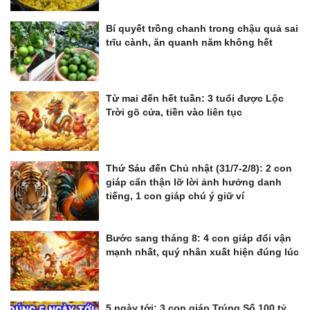
Bí quyết trồng chanh trong chậu quả sai
trĩu cành, ăn quanh năm không hết
Từ mai đến hết tuần: 3 tuổi được Lộc
Trời gõ cửa, tiền vào liên tục
Thứ Sáu đến Chủ nhật (31/7-2/8): 2 con
giáp cẩn thận lỡ lời ảnh hưởng danh
tiếng, 1 con giáp chú ý giữ ví
Bước sang tháng 8: 4 con giáp đổi vận
mạnh nhất, quý nhân xuất hiện đúng lúc
5 ngày tới: 3 con giáp Trúng Số 100 tỷ