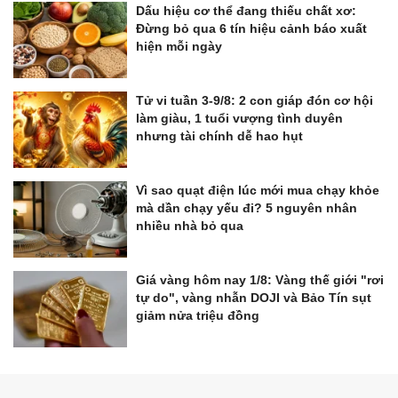
Dấu hiệu cơ thể đang thiếu chất xơ:
Đừng bỏ qua 6 tín hiệu cảnh báo xuất
hiện mỗi ngày
Tử vi tuần 3-9/8: 2 con giáp đón cơ hội
làm giàu, 1 tuổi vượng tình duyên
nhưng tài chính dễ hao hụt
Vì sao quạt điện lúc mới mua chạy khỏe
mà dần chạy yếu đi? 5 nguyên nhân
nhiều nhà bỏ qua
Giá vàng hôm nay 1/8: Vàng thế giới "rơi
tự do", vàng nhẫn DOJI và Bảo Tín sụt
giảm nửa triệu đồng