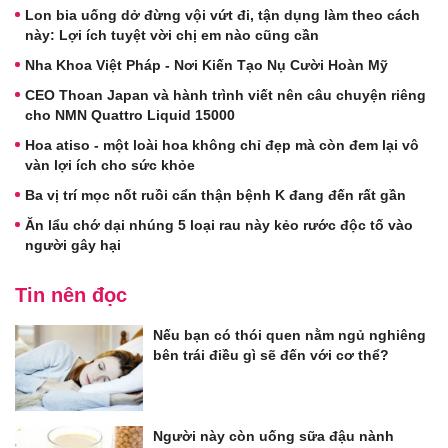
Lon bia uống dở đừng vội vứt đi, tận dụng làm theo cách
này: Lợi ích tuyệt vời chị em nào cũng cần
Nha Khoa Việt Pháp - Nơi Kiến Tạo Nụ Cười Hoàn Mỹ
CEO Thoan Japan và hành trình viết nên câu chuyện riêng
cho NMN Quattro Liquid 15000
Hoa atiso - một loài hoa không chỉ đẹp mà còn đem lại vô
vàn lợi ích cho sức khỏe
Ba vị trí mọc nốt ruồi cẩn thận bệnh K đang đến rất gần
Ăn lẩu chớ dại nhúng 5 loại rau này kẻo rước độc tố vào
người gây hại
Tin nên đọc
Nếu bạn có thói quen nằm ngủ nghiêng
bên trái điều gì sẽ đến với cơ thể?
Người này còn uống sữa đậu nành