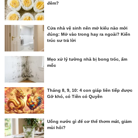
đêm?
Cửa nhà vệ sinh nên mở kiểu nào mới
đúng: Mở vào trong hay ra ngoài? Kiến
trúc sư trả lời
Mẹo xử lý tường nhà bị bong tróc, ẩm
mốc
Tháng 8, 9, 10: 4 con giáp liên tiếp được
Gỡ khó, có Tiền có Quyền
Uống nước gì để cơ thể thơm mát, giảm
mùi hôi?