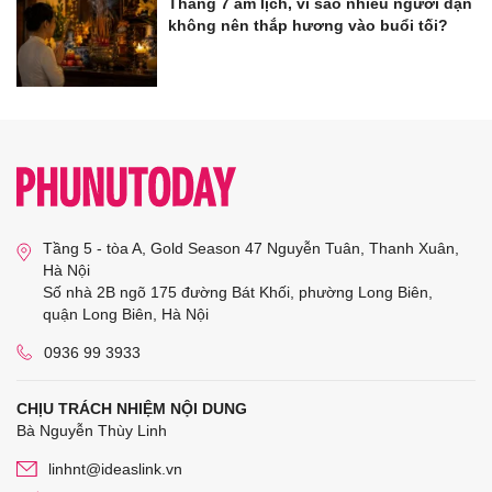
Tháng 7 âm lịch, vì sao nhiều người dặn
không nên thắp hương vào buổi tối?
Tầng 5 - tòa A, Gold Season 47 Nguyễn Tuân, Thanh Xuân,
Hà Nội
Số nhà 2B ngõ 175 đường Bát Khối, phường Long Biên,
quận Long Biên, Hà Nội
0936 99 3933
CHỊU TRÁCH NHIỆM NỘI DUNG
Bà Nguyễn Thùy Linh
linhnt@ideaslink.vn