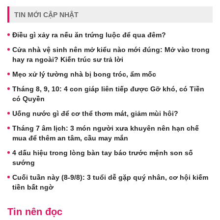
TIN MỚI CẬP NHẬT
Điều gì xảy ra nếu ăn trứng luộc để qua đêm?
Cửa nhà vệ sinh nên mở kiểu nào mới đúng: Mở vào trong
hay ra ngoài? Kiến trúc sư trả lời
Mẹo xử lý tường nhà bị bong tróc, ẩm mốc
Tháng 8, 9, 10: 4 con giáp liên tiếp được Gỡ khó, có Tiền
có Quyền
Uống nước gì để cơ thể thơm mát, giảm mùi hôi?
Tháng 7 âm lịch: 3 món người xưa khuyên nên hạn chế
mua để thêm an tâm, cầu may mắn
4 dấu hiệu trong lòng bàn tay báo trước mệnh son số
sướng
Cuối tuần này (8-9/8): 3 tuổi dễ gặp quý nhân, cơ hội kiếm
tiền bất ngờ
Tin nên đọc