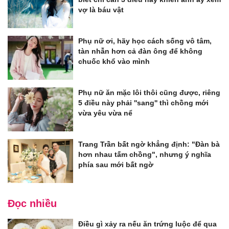
vợ là báu vật
Phụ nữ ơi, hãy học cách sống vô tâm,
tàn nhẫn hơn cả đàn ông để không
chuốc khổ vào mình
Phụ nữ ăn mặc lôi thôi cũng được, riêng
5 điều này phải ''sang'' thì chồng mới
vừa yêu vừa nể
Trang Trần bất ngờ khẳng định: "Đàn bà
hơn nhau tấm chồng", nhưng ý nghĩa
phía sau mới bất ngờ
Đọc nhiều
Điều gì xảy ra nếu ăn trứng luộc để qua