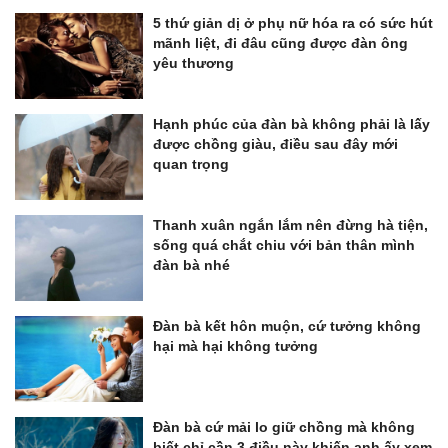
5 thứ giản dị ở phụ nữ hóa ra có sức hút
mãnh liệt, đi đâu cũng được đàn ông
yêu thương
Hạnh phúc của đàn bà không phải là lấy
được chồng giàu, điều sau đây mới
quan trọng
Thanh xuân ngắn lắm nên đừng hà tiện,
sống quá chắt chiu với bản thân mình
đàn bà nhé
Đàn bà kết hôn muộn, cứ tưởng không
hại mà hại không tưởng
Đàn bà cứ mải lo giữ chồng mà không
biết chỉ cần 3 điều này khiến anh ấy xem