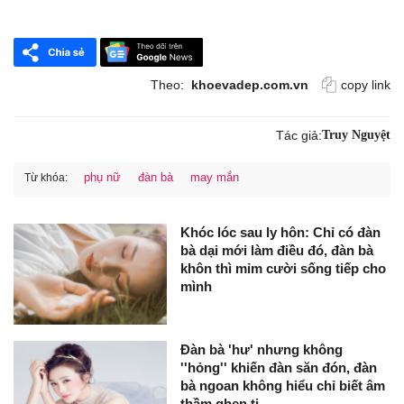
Theo:
khoevadep.com.vn
copy link
Tác giả:
Truy Nguyệt
phụ nữ
đàn bà
may mắn
Từ khóa:
Khóc lóc sau ly hôn: Chỉ có đàn
bà dại mới làm điều đó, đàn bà
khôn thì mỉm cười sống tiếp cho
mình
Đàn bà 'hư' nhưng không
''hỏng'' khiến đàn săn đón, đàn
bà ngoan không hiểu chỉ biết âm
thầm ghen tị