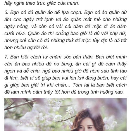
hãy nghe theo trực giác của mình.
6. Bạn có đủ quần áo để lựa chọn. Bạn có áo quần đủ
ấm cho ngày trở lạnh và áo quần mát mẻ cho những
ngày nóng, và còn có vài cái đầm để mặc đi ăn đám
cưới nữa. Quần áo thì chẳng bao giờ là đủ với phụ nữ,
nhưng chỉ cần có đủ những thứ để mặc tùy dịp là đã tốt
hơn nhiều người rồi.
7. Bạn biết cách tự chăm sóc bản thân. Bạn biết mình
cần ăn bao nhiêu để no bụng, ăn cái gì để cảm thấy
ngon và dễ chịu, ngủ bao nhiêu giờ để hôm sau tỉnh táo
đi làm, biết ai sẽ giúp bạn vui lên khi đang buồn, hay cái
gì giúp bạn giải trí khi chán… Tóm lại là bạn biết cách
để làm mình cảm thấy tốt hơn dù trong tình huống nào.