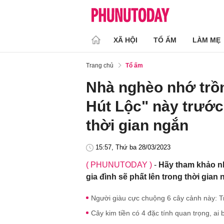
XÃ HỘI
TỔ ẤM
LÀM MẸ
Trang chủ
Tổ ấm
Nhà nghèo nhớ trồn
Hút Lộc" này trước
thời gian ngắn
15:57, Thứ ba 28/03/2023
( PHUNUTODAY )
-
Hãy tham khảo nh
gia đình sẽ phất lên trong thời gian
Người giàu cực chuộng 6 cây cảnh này: Tr
Cây kim tiền có 4 đặc tính quan trọng, ai