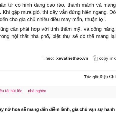
quân tử có hình dáng cao ráo, thanh mảnh và mang
. Khi gặp mưa gió, thì cây vẫn đứng hiên ngang. Đó
 đến cho gia chủ nhiều điều may mắn, thuận lợi.
cũng cần phải hợp với tính thẩm mỹ, và công năng.
ong nội thất nhà phố, biệt thự sẽ có thể mang lại
Theo:
xevathethao.vn
copy link
Tác giả:
Diệp Chi
êu tài hút lộc
nhà nghèo
ày nở hoa sẽ mang đến điềm lành, gia chủ vạn sự hanh