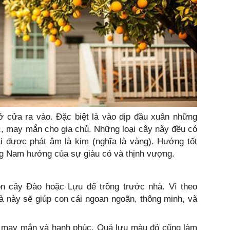
ở cửa ra vào. Đặc biệt là vào dịp đầu xuân những
ộc, may mắn cho gia chủ. Những loại cây này đều có
i được phát âm là kim (nghĩa là vàng). Hướng tốt
g Nam hướng của sự giàu có và thịnh vượng.
họn cây Đào hoặc Lựu để trồng trước nhà. Vì theo
hà này sẽ giúp con cái ngoan ngoãn, thông minh, và
 may mắn và hạnh phúc. Quả lựu màu đỏ cũng làm