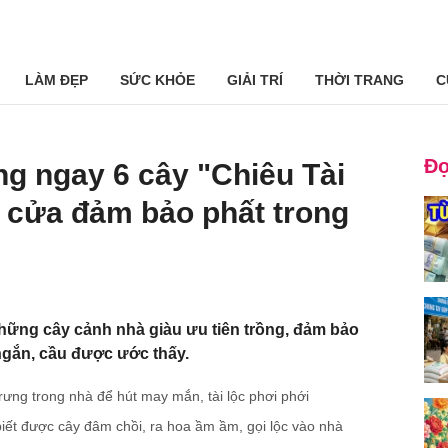
LÀM ĐẸP
SỨC KHỎE
GIẢI TRÍ
THỜI TRANG
C
Đọ
g ngay 6 cây "Chiêu Tài
 cửa đảm bảo phất trong
ững cây cảnh nhà giàu ưu tiên trồng, đảm bảo
 ngắn, cầu được ước thấy.
ưng trong nhà để hút may mắn, tài lộc phơi phới
 biết được cây đâm chồi, ra hoa ầm ầm, gọi lộc vào nhà