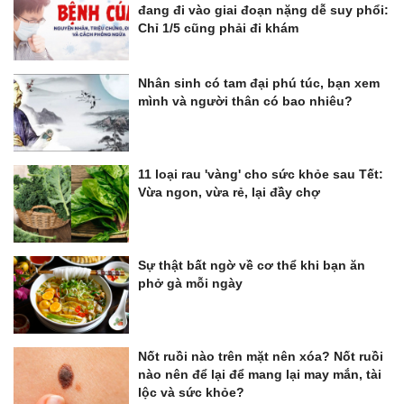
đang đi vào giai đoạn nặng dễ suy phổi:
Chỉ 1/5 cũng phải đi khám
Nhân sinh có tam đại phú túc, bạn xem
mình và người thân có bao nhiêu?
11 loại rau 'vàng' cho sức khỏe sau Tết:
Vừa ngon, vừa rẻ, lại đầy chợ
Sự thật bất ngờ về cơ thể khi bạn ăn
phở gà mỗi ngày
Nốt ruồi nào trên mặt nên xóa? Nốt ruồi
nào nên để lại để mang lại may mắn, tài
lộc và sức khỏe?