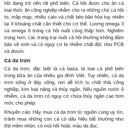
hồi đang trở nên rất phổ biến. Cá hồi được cho ăn cá
loại thức ăn công nghiệp nhằm cho ra những chú cá hồi
to, mập mạp, nhiều calo và chất béo bão hòa tuy nhiên
lại ít khoáng chất cần thiết cho cơ thể. Lượng omega 3
và omega 6 trong cá hồi nuôi cũng thấp hơn. Nghiêm
trọng hơn, các trang trại nuôi cá hồi thường không đảm
bảo vệ sinh và có nguy cơ bị nhiễm chất độc như PCB
và dioxin.
Cá da trơn
Cá da trơn, đặc biệt là cá basa, là loại cá phổ biến
trong bữa ăn của nhiều gia đình Việt. Tuy nhiên, cá da
trơn sống ở đáy sông, nơi dễ tích tụ chất thải công
nghiệp, kim loại nặng và thủy ngân. Nếu nguồn nước ô
nhiễm, cá da trơn có nguy cơ chứa thủy ngân cao hơn
mức cho phép.
Khuyến cáo: Hãy mua cá da trơn từ nguồn cung uy tín,
tránh mua những con cá có dấu hiệu bất thường như
thịt mềm nhũn, có mùi hôi hoặc màu da đục.