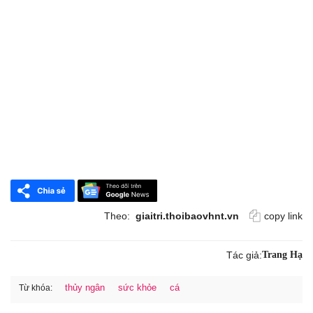
Theo:
giaitri.thoibaovhnt.vn
copy link
Tác giả:
Trang Hạ
thủy ngân
sức khỏe
cá
Từ khóa: