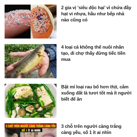
2 gia vị ‘siêu độc hại’ vì chứa đầy
hạt vi nhựa, hầu như bếp nhà
nào cũng có
4 loại cá không thể nuôi nhân
tạo, đi chợ thấy đừng tiếc tiền
mua
Bật mí loại rau bổ hơn thịt, cắm
xuống đất là tươi tốt mà ít người
biết để ăn
3 chỗ trên người càng trắng
càng yếu, số 1 ít ai nhìn