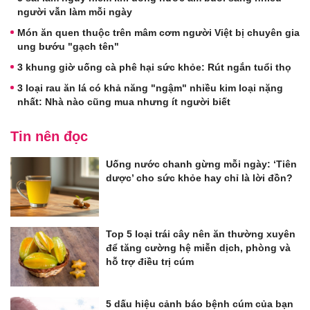
người vẫn làm mỗi ngày
Món ăn quen thuộc trên mâm cơm người Việt bị chuyên gia
ung bướu "gạch tên"
3 khung giờ uống cà phê hại sức khỏe: Rút ngắn tuổi thọ
3 loại rau ăn lá có khả năng "ngậm" nhiều kim loại nặng
nhất: Nhà nào cũng mua nhưng ít người biết
Tin nên đọc
Uống nước chanh gừng mỗi ngày: ‘Tiên
dược’ cho sức khỏe hay chỉ là lời đồn?
Top 5 loại trái cây nên ăn thường xuyên
để tăng cường hệ miễn dịch, phòng và
hỗ trợ điều trị cúm
5 dấu hiệu cảnh báo bệnh cúm của bạn