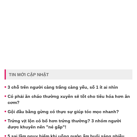
TIN MỚI CẬP NHẬT
3 chỗ trên người càng trắng càng yếu, số 1 ít ai nhìn
Có phải ăn cháo thường xuyên sẽ tốt cho tiêu hóa hơn ăn
cơm?
Gội đầu bằng gừng có thực sự giúp tóc mọc nhanh?
Trứng vịt lộn có bổ hơn trứng thường? 3 nhóm người
được khuyên nên "né gấp"!
5 sai lầm nguy hiểm khi uống nước ấm buổi sáng nhiều