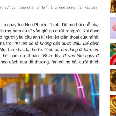
 học", còn thừa nhận chỉ là "thằng nhóc trong thân xác của
clip quay lén Noo Phước Thịnh. Dù mồ hôi nhễ nhại
nhưng nam ca sĩ vẫn giữ nụ cười rạng rỡ. Khi đang
 người yêu cầu anh kí tên lên điện thoại của mình,
ha trò:
"Kí lên đó là không bán được đâu. Để dành
Một fan khác lại hô to:
"Anh ơi, em đang đi làm, em
thế, nam ca sĩ bảo:
"Bị la đấy, đi vào làm ngay đi
eo cách quá dễ thương, fan nữ nọ bật cười thích