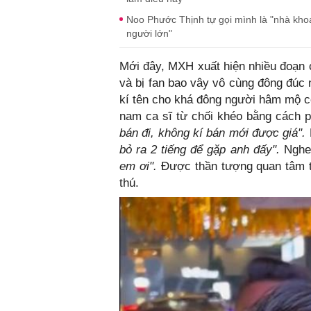
Noo Phước Thịnh tự gọi mình là "nhà khoa
người lớn"
Mới đây, MXH xuất hiện nhiều đoạn 
và bị fan bao vây vô cùng đông đúc 
kí tên cho khá đông người hâm mộ có
nam ca sĩ từ chối khéo bằng cách p
bán đi, không kí bán mới được giá".
bỏ ra 2 tiếng để gặp anh đấy".
Nghe 
em ơi".
Được thần tượng quan tâm th
thú.