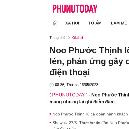
XÃ HỘI
TỔ ẤM
LÀM MẸ
Trang chủ
Giải trí
Noo Phước Thịnh lộ
lén, phản ứng gây c
điện thoại
08:36, Thứ ba 16/05/2023
( PHUNUTODAY )
-
Noo Phước Thịnh 
mạng nhưng lại ghi điểm đậm.
Noo Phước Thịnh rủ cả đoàn hành khách t
Showbiz 27/3: Thực hư tin đồn Noo Phước
làm điều này