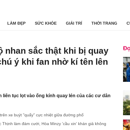
LÀM ĐẸP
SỨC KHỎE
GIẢI TRÍ
THỜI TRANG
C
Đọ
 nhan sắc thật khi bị quay
hú ý khi fan nhờ kí tên lên
liên tục lọt vào ống kính quay lén của các cư dân
rên xe buýt "quẩy" cực nhiệt giữa đường phố
 Thịnh làm đám cưới, Hòa Minzy 'cầu xin' khán giả không