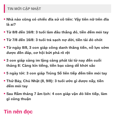
TIN MỚI CẬP NHẬT
Nhà nào cũng có chiếc đĩa sứ cô tiên: Vậy tiên nữ trên đĩa
là ai?
Từ 8/8 đến 16/8: 3 tuổi làm đâu thắng đó, tiền đếm mỏi tay
Từ 7/8 đến 16/8: 3 tuổi trả sạch nợ đời, tiền tài đỏ chót
Từ ngày 8/8, 3 con giáp công danh thăng tiến, nỗ lực sớm
được đền đáp, cơ hội bứt phá rõ rệt
3 con giáp càng im lặng càng phát tài từ nay đến cuối
tháng 8: Càng kín tiếng, tiền bạc càng dễ khởi sắc
5 ngày tới: 3 con giáp Trúng Số liên tiếp đếm tiền mỏi tay
Thứ Bảy, Chủ Nhật (8, 9/8): 3 tuổi ước gì được nấy, tiền
đếm mỏi tay
Sau Rằm tháng 7 âm lịch: 4 con giáp vận đỏ liên tiếp, làm
gì cũng thuận
Tin nên đọc