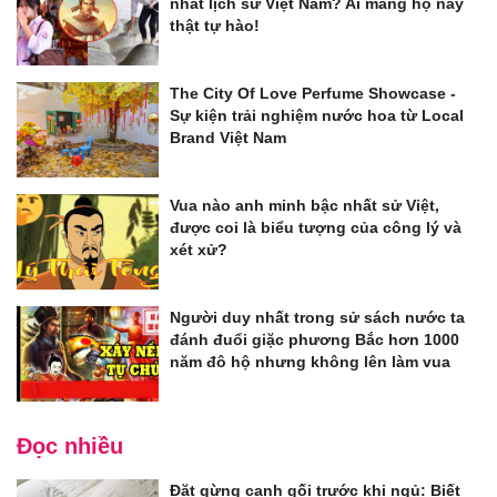
nhất lịch sử Việt Nam? Ai mang họ này
thật tự hào!
The City Of Love Perfume Showcase -
Sự kiện trải nghiệm nước hoa từ Local
Brand Việt Nam
Vua nào anh minh bậc nhất sử Việt,
được coi là biểu tượng của công lý và
xét xử?
Người duy nhất trong sử sách nước ta
đánh đuổi giặc phương Bắc hơn 1000
năm đô hộ nhưng không lên làm vua
Đọc nhiều
Đặt gừng cạnh gối trước khi ngủ: Biết