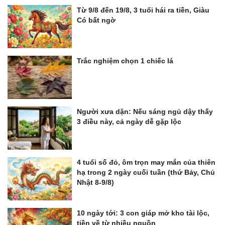
Từ 9/8 đến 19/8, 3 tuổi hái ra tiền, Giàu
Có bất ngờ
Trắc nghiệm chọn 1 chiếc lá
Người xưa dặn: Nếu sáng ngủ dậy thấy
3 điều này, cả ngày dễ gặp lộc
4 tuổi số đỏ, ôm trọn may mắn của thiên
hạ trong 2 ngày cuối tuần (thứ Bảy, Chủ
Nhật 8-9/8)
10 ngày tới: 3 con giáp mở kho tài lộc,
tiền về từ nhiều nguồn