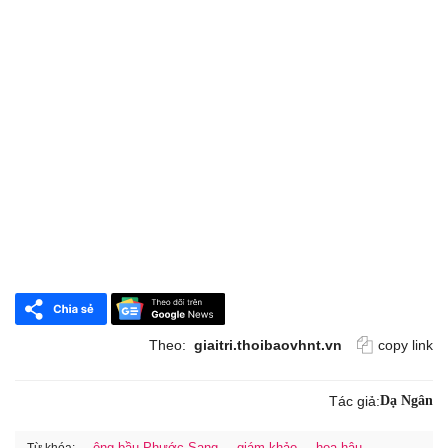
Theo:
giaitri.thoibaovhnt.vn
copy link
Tác giả:
Dạ Ngân
ông bầu Phước Sang
giám khảo
hoa hậu