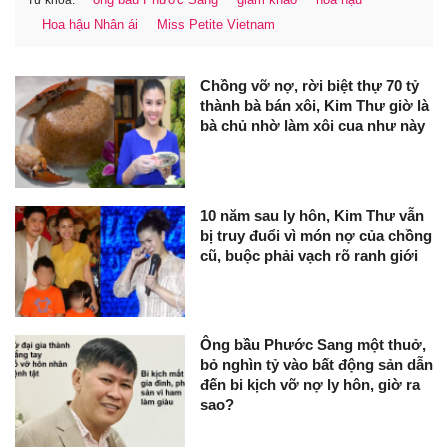
Từ khóa:
Hoa hậu Nhân ái
Miss Petite Vietnam
Chồng vỡ nợ, rời biệt thự 70 tỷ
thành bà bán xôi, Kim Thư giờ là
bà chủ nhờ làm xôi cua như này
10 năm sau ly hôn, Kim Thư vẫn
bị truy đuổi vì món nợ của chồng
cũ, buộc phải vạch rõ ranh giới
Ông bầu Phước Sang một thuở,
bỏ nghìn tỷ vào bất động sản dẫn
đến bi kịch vỡ nợ ly hôn, giờ ra
sao?