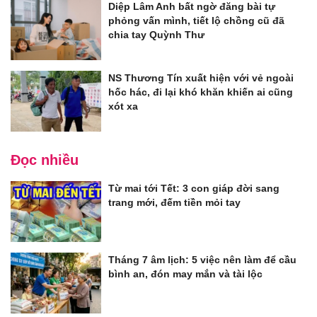
Diệp Lâm Anh bất ngờ đăng bài tự
phỏng vấn mình, tiết lộ chồng cũ đã
chia tay Quỳnh Thư
NS Thương Tín xuất hiện với vẻ ngoài
hốc hác, đi lại khó khăn khiến ai cũng
xót xa
Đọc nhiều
Từ mai tới Tết: 3 con giáp đời sang
trang mới, đếm tiền mỏi tay
Tháng 7 âm lịch: 5 việc nên làm để cầu
bình an, đón may mắn và tài lộc