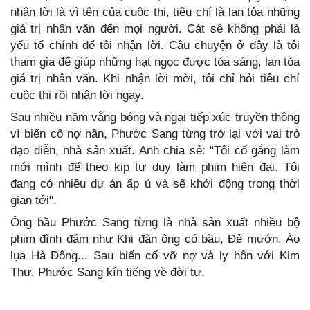
nhận lời là vì tên của cuộc thi, tiêu chí là lan tỏa những
giá trị nhân văn đến mọi người. Cát sê không phải là
yếu tố chính để tôi nhận lời. Câu chuyện ở đây là tôi
tham gia để giúp những hạt ngọc được tỏa sáng, lan tỏa
giá trị nhân văn. Khi nhận lời mời, tôi chỉ hỏi tiêu chí
cuộc thi rồi nhận lời ngay.
Sau nhiều năm vắng bóng và ngại tiếp xúc truyền thông
vì biến cố nợ nần, Phước Sang từng trở lại với vai trò
đạo diễn, nhà sản xuất. Anh chia sẻ: “Tôi cố gắng làm
mới mình để theo kịp tư duy làm phim hiện đại. Tôi
đang có nhiều dự án ấp ủ và sẽ khởi động trong thời
gian tới".
Ông bầu Phước Sang từng là nhà sản xuất nhiều bộ
phim đình đám như Khi đàn ông có bầu, Đẻ mướn, Áo
lụa Hà Đông... Sau biến cố vỡ nợ và ly hôn với Kim
Thư, Phước Sang kín tiếng về đời tư.