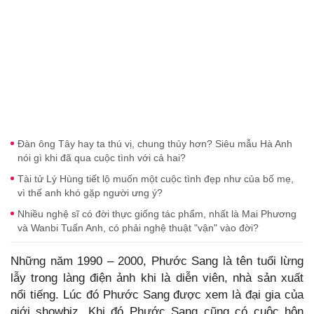
Đàn ông Tây hay ta thú vị, chung thủy hơn? Siêu mẫu Hà Anh
nói gì khi đã qua cuộc tình với cả hai?
Tài tử Lý Hùng tiết lộ muốn một cuộc tình đẹp như của bố mẹ,
vì thế anh khó gặp người ưng ý?
Nhiều nghệ sĩ có đời thực giống tác phẩm, nhất là Mai Phương
và Wanbi Tuấn Anh, có phải nghệ thuật "vận" vào đời?
Những năm 1990 – 2000, Phước Sang là tên tuổi lừng
lẫy trong làng điện ảnh khi là diễn viên, nhà sản xuất
nổi tiếng. Lúc đó Phước Sang được xem là đại gia của
giới showbiz. Khi đó Phước Sang cũng có cuộc hôn