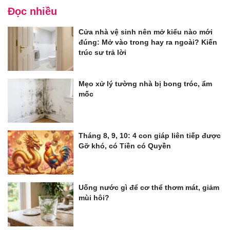
Đọc nhiều
Cửa nhà vệ sinh nên mở kiểu nào mới
đúng: Mở vào trong hay ra ngoài? Kiến
trúc sư trả lời
Mẹo xử lý tường nhà bị bong tróc, ẩm
mốc
Tháng 8, 9, 10: 4 con giáp liên tiếp được
Gỡ khó, có Tiền có Quyền
Uống nước gì để cơ thể thơm mát, giảm
mùi hôi?