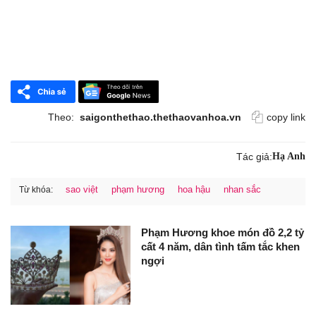
Theo:
saigonthethao.thethaovanhoa.vn
copy link
Tác giả:
Hạ Anh
sao việt
phạm hương
hoa hậu
nhan sắc
Từ khóa:
Phạm Hương khoe món đồ 2,2 tỷ
cất 4 năm, dân tình tấm tắc khen
ngợi