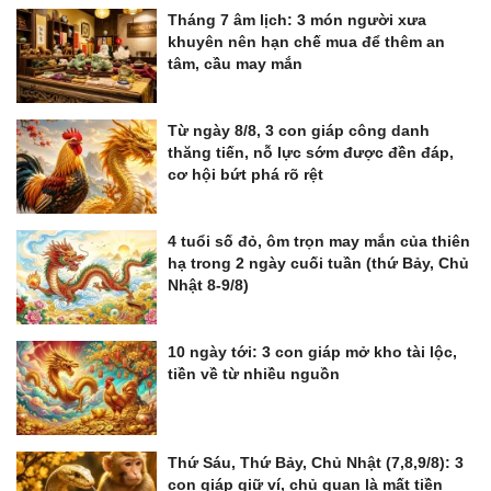
Tháng 7 âm lịch: 3 món người xưa
khuyên nên hạn chế mua để thêm an
tâm, cầu may mắn
Từ ngày 8/8, 3 con giáp công danh
thăng tiến, nỗ lực sớm được đền đáp,
cơ hội bứt phá rõ rệt
4 tuổi số đỏ, ôm trọn may mắn của thiên
hạ trong 2 ngày cuối tuần (thứ Bảy, Chủ
Nhật 8-9/8)
10 ngày tới: 3 con giáp mở kho tài lộc,
tiền về từ nhiều nguồn
Thứ Sáu, Thứ Bảy, Chủ Nhật (7,8,9/8): 3
con giáp giữ ví, chủ quan là mất tiền