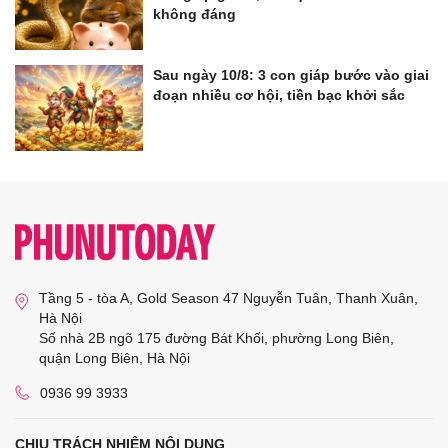
không đáng
Sau ngày 10/8: 3 con giáp bước vào giai
đoạn nhiều cơ hội, tiền bạc khởi sắc
Tầng 5 - tòa A, Gold Season 47 Nguyễn Tuân, Thanh Xuân,
Hà Nội
Số nhà 2B ngõ 175 đường Bát Khối, phường Long Biên,
quận Long Biên, Hà Nội
0936 99 3933
CHỊU TRÁCH NHIỆM NỘI DUNG