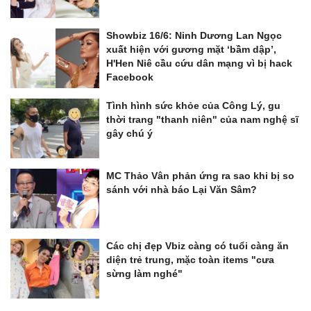
Showbiz 16/6: Ninh Dương Lan Ngọc
xuất hiện với gương mặt ‘bầm dập’,
H'Hen Niê cầu cứu dân mạng vì bị hack
Facebook
Tình hình sức khỏe của Công Lý, gu
thời trang "thanh niên" của nam nghệ sĩ
gây chú ý
MC Thảo Vân phản ứng ra sao khi bị so
sánh với nhà báo Lại Văn Sâm?
Các chị đẹp Vbiz càng có tuổi càng ăn
diện trẻ trung, mặc toàn items "cưa
sừng làm nghé"