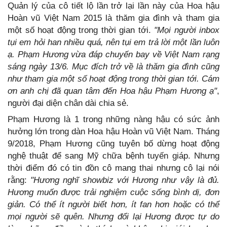
Quản lý của cô tiết lộ lần trở lại lần này của Hoa hậu
Hoàn vũ Việt Nam 2015 là thăm gia đình và tham gia
một số hoạt động trong thời gian tới.
"Mọi người inbox
tụi em hỏi han nhiều quá, nên tụi em trả lời một lần luôn
ạ. Phạm Hương vừa đáp chuyến bay về Việt Nam rạng
sáng ngày 13/6. Mục đích trở về là thăm gia đình cũng
như tham gia một số hoạt động trong thời gian tới. Cám
ơn anh chị đã quan tâm đến Hoa hậu Phạm Hương ạ"
,
người đại diện chân dài chia sẻ.
Phạm Hương là 1 trong những nàng hậu có sức ảnh
hưởng lớn trong dàn Hoa hậu Hoàn vũ Việt Nam. Tháng
9/2018, Phạm Hương cũng tuyên bố dừng hoạt động
nghệ thuật để sang Mỹ chữa bệnh tuyến giáp. Nhưng
thời điểm đó có tin đồn cô mang thai nhưng cô lại nói
rằng:
"Hương nghĩ showbiz với Hương như vậy là đủ.
Hương muốn được trải nghiệm cuộc sống bình dị, đơn
giản. Có thể ít người biết hơn, ít fan hơn hoặc có thể
mọi người sẽ quên. Nhưng đổi lại Hương được tự do