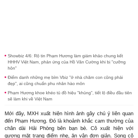
Showbiz 4/6: Rộ tin Phạm Hương làm giám khảo chung kết
HHHV Việt Nam, phản ứng của Hồ Văn Cường khi bị "cưỡng
hôn"
Điểm danh những mẹ bỉm Vbiz "ở nhà chăm con cũng phải
đẹp", ai cũng chuẩn phu nhân hào môn
Phạm Hương khoe khéo tủ đồ hiệu "khủng", tiết lộ điều đầu tiên
sẽ làm khi về Việt Nam
Mới đây, MXH xuất hiện hình ảnh gây chú ý liên quan
đến Phạm Hương. Đó là khoảnh khắc cam thường của
chân dài Hải Phòng bên bạn bè. Cô xuất hiện với
gương mặt trang điểm nhẹ, ăn vận đơn giản. Song cô