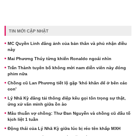
TIN MỚI CẬP NHẬT
MC Quyền Linh đăng ảnh của bản thân và phủ nhận điều
này
Mai Phương Thúy từng khiến Ronaldo ngoái nhìn
Trấn Thành tuyên bố không mời nam diễn viên này đóng
phim nữa
Chồng cũ Lan Phương tiết lộ gặp 'khó khăn để ở bên các
con'
Lý Nhã Kỳ đăng tải thông điệp kêu gọi tôn trọng sự thật,
ứng xử văn minh giữa ồn ào
Mâu thuẫn vợ chồng: Thư Đan Nguyễn và chồng cũ đấu tố
kịch liệt 1 tuần
Động thái của Lý Nhã Kỳ giữa lúc bị réo tên khắp MXH