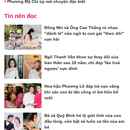
Phương Mỹ Chi úp mở chuyện đặc biệt
Tin nên đọc
Đông Nhi và Ông Cao Thắng rủ nhau
"đánh lẻ" nào ngờ bị con gái "theo dõi"
cực hài
Ngô Thanh Vân khoe sự thay đổi của
bản thân sau 10 năm, chị đẹp 'lão hoá
ngược' cực đỉnh
Hoa hậu Phương Lê đáp trả cực căng
khi các con bị tấn công vì ôm hôn bố
ruột
Bà xã Quý Bình hé lộ giới tính của con
đầu lòng, còn bật mí luôn cả tên của em
bé