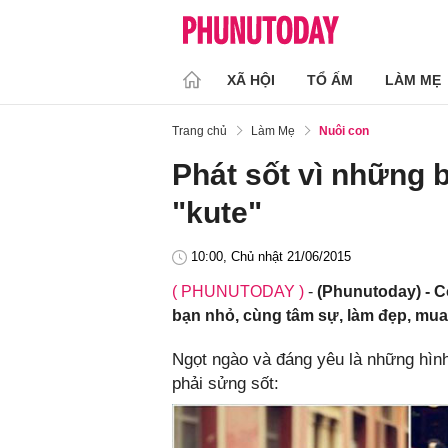
XÃ HỘI
TỔ ẤM
LÀM MẸ
Trang chủ
Làm Mẹ
Nuôi con
Phát sốt vì những 
"kute"
10:00, Chủ nhật 21/06/2015
( PHUNUTODAY )
-
(Phunutoday) - C
bạn nhỏ, cùng tâm sự, làm đẹp, mua
Ngọt ngào và đáng yêu là những hìn
phải sửng sốt: