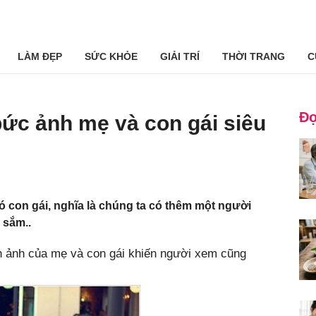
LÀM ĐẸP
SỨC KHỎE
GIẢI TRÍ
THỜI TRANG
C
Đọ
bức ảnh mẹ và con gái siêu
ó con gái, nghĩa là chúng ta có thêm một người
 sắm..
h ảnh của mẹ và con gái khiến người xem cũng