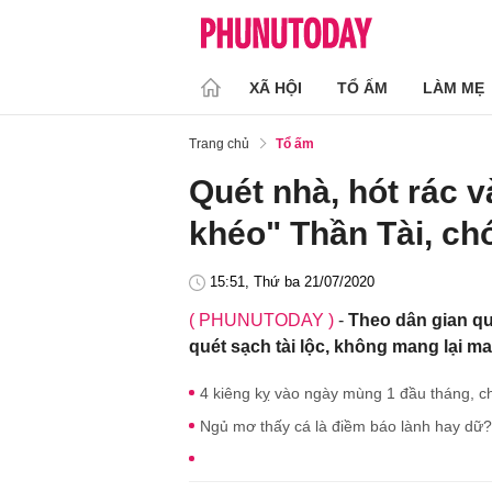
XÃ HỘI
TỔ ẤM
LÀM MẸ
Trang chủ
Tổ ấm
Quét nhà, hót rác v
khéo" Thần Tài, ch
15:51, Thứ ba 21/07/2020
( PHUNUTODAY )
-
Theo dân gian qu
quét sạch tài lộc, không mang lại m
4 kiêng kỵ vào ngày mùng 1 đầu tháng, c
Ngủ mơ thấy cá là điềm báo lành hay dữ?