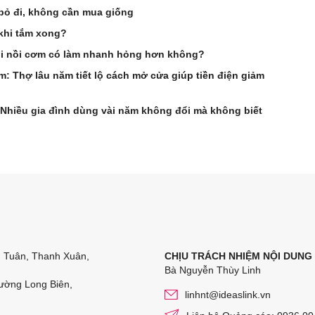
c bỏ đi, không cần mua giống
khi tắm xong?
ỏi nồi cơm có làm nhanh hỏng hơn không?
ầm: Thợ lâu năm tiết lộ cách mở cửa giúp tiền điện giảm
 Nhiều gia đình dùng vài năm không đổi mà không biết
n Tuân, Thanh Xuân,
CHỊU TRÁCH NHIỆM NỘI DUNG
Bà Nguyễn Thùy Linh
ường Long Biên,
linhnt@ideaslink.vn