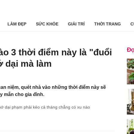
LÀM ĐẸP
SỨC KHỎE
GIẢI TRÍ
THỜI TRANG
C
Đọ
ào 3 thời điểm này là "đuổi
ớ dại mà làm
an niệm, quét nhà vào những thời điểm này sẽ
ay mắn cho gia đình.
hớ dại phạm phải kẻo cả tháng chẳng có xu nào