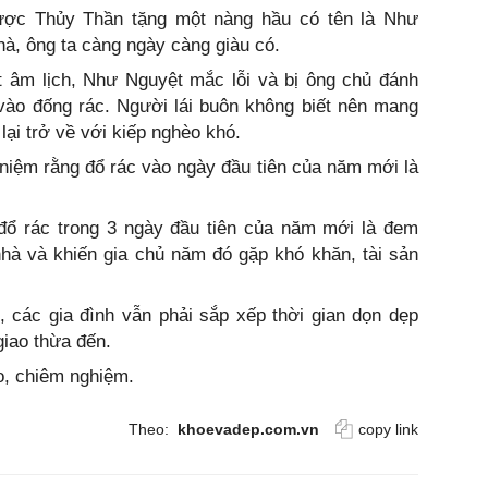
được Thủy Thần tặng một nàng hầu có tên là Như
à, ông ta càng ngày càng giàu có.
âm lịch, Như Nguyệt mắc lỗi và bị ông chủ đánh
 vào đống rác. Người lái buôn không biết nên mang
lại trở về với kiếp nghèo khó.
 niệm rằng đổ rác vào ngày đầu tiên của năm mới là
 đổ rác trong 3 ngày đầu tiên của năm mới là đem
nhà và khiến gia chủ năm đó gặp khó khăn, tài sản
, các gia đình vẫn phải sắp xếp thời gian dọn dẹp
giao thừa đến.
o, chiêm nghiệm.
Theo:
khoevadep.com.vn
copy link