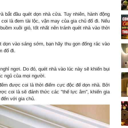
à bắt đầu quét dọn nhà cửa. Tuy nhiên, hành động
coi là đem tài lộc, vận may của gia chủ đổ đi. Nếu
uồm xuôi gió, tốt nhất nên tránh quét nhà vào thời
ét dọn vào sáng sớm, bạn hãy thu gọn đống rác vào
m đổ đi.
nghỉ ngơi. Do đó, quét nhà vào lúc này sẽ khiến bụi
c ngủ của mọi người.
đêm được coi là thời điểm cực độc để dọn nhà. Bởi
c coi là sẽ đánh thức các "thế lực âm", khiến gia
 đến với gia chủ.