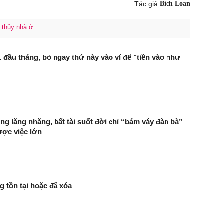
Tác giả:
Bích Loan
 thủy nhà ở
đầu tháng, bỏ ngay thứ này vào ví để "tiền vào như
g lăng nhăng, bất tài suốt đời chỉ “bám váy đàn bà”
ược việc lớn
g tồn tại hoặc đã xóa