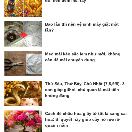
đó, tiền đếm mỏi tay
Bao lâu thì nên vệ sinh máy giặt một
lần?
Mẹo mài kéo sắc lẹm như mới, không
cần đá mài chuyên dụng
Thứ Sáu, Thứ Bảy, Chủ Nhật (7,8,9/8): 3
con giáp giữ ví, chủ quan là mất tiền
không đáng
Cách để chậu hoa giấy từ tốt lá sang sai
hoa: Bí quyết này giúp cây nở rực rỡ
quanh năm