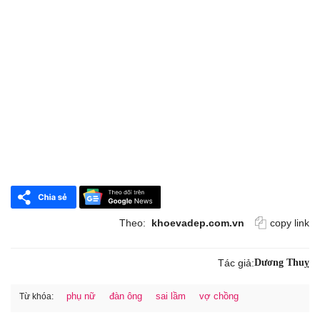
Theo:
khoevadep.com.vn
copy link
Tác giả:
Dương Thuỵ
phụ nữ
đàn ông
sai lầm
vợ chồng
Từ khóa: