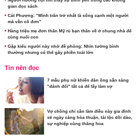
Người hướng nội tìm thấy sự bình yên trong các không
gian đọc sách
Cát Phượng: “Mình trăn trở nhất là sống cạnh một người
mà vẫn cô đơn”
Hàng triệu mẹ đơn thân Mỹ rủ bạn thân về ở chung nhà để
cùng nuôi con
Gặp kiểu người này nhớ đề phòng: Nhìn tưởng bình
thường nhưng có thể gây phiền toái lớn
Tin nên đọc
7 mẫu phụ nữ khiến đàn ông sẵn sàng
"đánh đổi" tất cả để lấy làm vợ
Vợ chồng chỉ cần làm điều này gia đình
sẽ ngày càng hòa thuận, tài lộc dồi dào,
sự nghiệp cùng thăng hoa