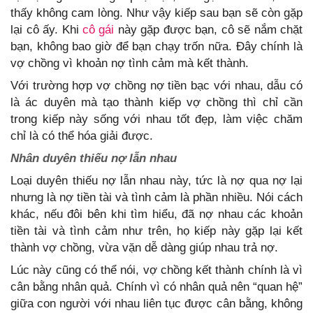
thấy không cam lòng. Như vậy kiếp sau bạn sẽ còn gặp
lại cô ấy. Khi
cô gái
này gặp được bạn, cô sẽ nắm chặt
bạn, không bao giờ để bạn chạy trốn nữa. Đây chính là
vợ chồng vì khoản nợ tình cảm mà kết thành.
Với trường hợp vợ chồng nợ tiền bạc với nhau, dẫu có
là ác duyên mà tạo thành kiếp vợ chồng thì chỉ cần
trong kiếp này sống với nhau tốt đẹp, làm việc chăm
chỉ là có thể hóa giải được.
Nhân duyên thiếu nợ lẫn nhau
Loại duyên thiếu nợ lẫn nhau này, tức là nợ qua nợ lại
nhưng là nợ tiền tài và tình cảm là phần nhiều. Nói cách
khác, nếu đôi bên khi tìm hiểu, đã nợ nhau các khoản
tiền tài và tình cảm như trên, họ kiếp này gặp lại kết
thành vợ chồng, vừa vặn dễ dàng giúp nhau trả nợ.
Lúc này cũng có thể nói, vợ chồng kết thành chính là vì
cân bằng nhân quả. Chính vì có nhân quả nên “quan hệ”
giữa con người với nhau liên tục được cân bằng, không