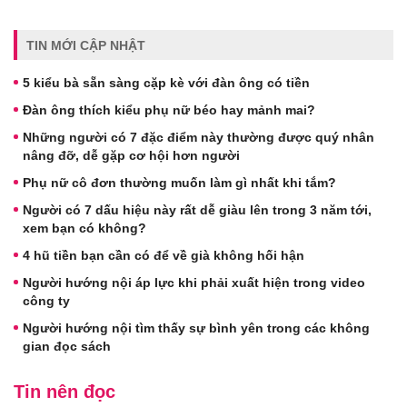
TIN MỚI CẬP NHẬT
5 kiểu bà sẵn sàng cặp kè với đàn ông có tiền
Đàn ông thích kiểu phụ nữ béo hay mảnh mai?
Những người có 7 đặc điểm này thường được quý nhân
nâng đỡ, dễ gặp cơ hội hơn người
Phụ nữ cô đơn thường muốn làm gì nhất khi tắm?
Người có 7 dấu hiệu này rất dễ giàu lên trong 3 năm tới,
xem bạn có không?
4 hũ tiền bạn cần có để về già không hối hận
Người hướng nội áp lực khi phải xuất hiện trong video
công ty
Người hướng nội tìm thấy sự bình yên trong các không
gian đọc sách
Tin nên đọc