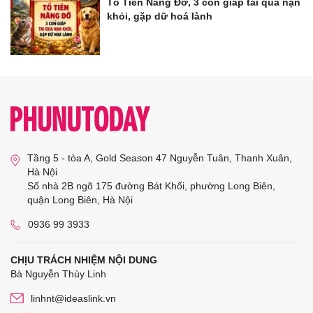
Tổ Tiên Nâng Đỡ, 3 con giáp tai qua nạn
khỏi, gặp dữ hoá lành
Tầng 5 - tòa A, Gold Season 47 Nguyễn Tuân, Thanh Xuân,
Hà Nội
Số nhà 2B ngõ 175 đường Bát Khối, phường Long Biên,
quận Long Biên, Hà Nội
0936 99 3933
CHỊU TRÁCH NHIỆM NỘI DUNG
Bà Nguyễn Thùy Linh
linhnt@ideaslink.vn