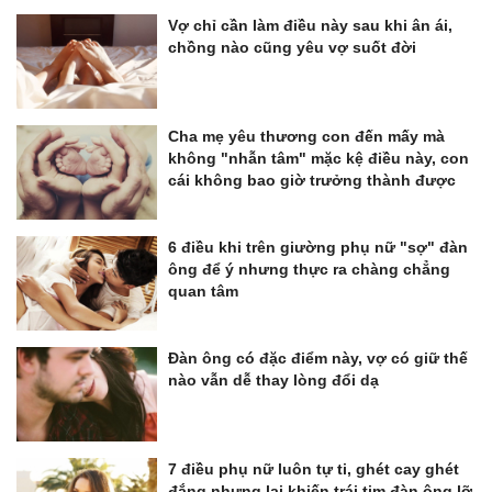
Vợ chỉ cần làm điều này sau khi ân ái,
chồng nào cũng yêu vợ suốt đời
Cha mẹ yêu thương con đến mấy mà
không "nhẫn tâm" mặc kệ điều này, con
cái không bao giờ trưởng thành được
6 điều khi trên giường phụ nữ "sợ" đàn
ông để ý nhưng thực ra chàng chẳng
quan tâm
Đàn ông có đặc điểm này, vợ có giữ thế
nào vẫn dễ thay lòng đổi dạ
7 điều phụ nữ luôn tự ti, ghét cay ghét
đắng nhưng lại khiến trái tim đàn ông lỡ