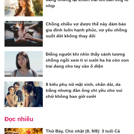
nhịp
Chồng chiều vợ được thế này đảm bảo
gia đình luôn hạnh phúc, vợ yêu chồng
suốt đời không thay đổi
Điếng người khi nhìn thấy cảnh tượng
chồng ngồi xem ti vi cười ha hả còn con
trai đang cho tay vào ổ điện
8 kiểu phụ nữ mặt xinh, chân dài, da
trắng nhưng đàn ông chỉ yêu cho vui
chứ không bao giờ cưới
Đọc nhiều
Thứ Bảy, Chủ nhật (8, 9/8): 3 tuổi Cá