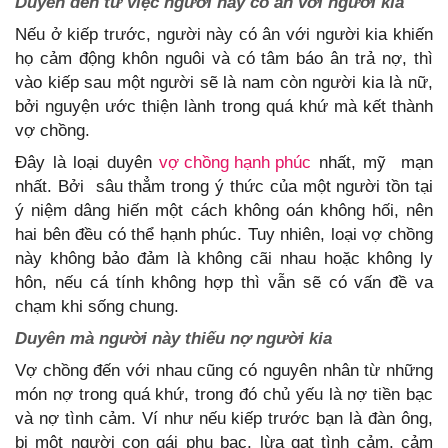
Duyên đến từ việc người này có ân với người kia
Nếu ở kiếp trước, người này có ân với người kia khiến
họ cảm động khôn nguôi và có tâm báo ân trả nợ, thì
vào kiếp sau một người sẽ là nam còn người kia là nữ,
bởi nguyện ước thiện lành trong quá khứ mà kết thành
vợ chồng.
Đây là loại duyên
vợ chồng hạnh phúc
nhất, mỹ mạn
nhất. Bởi sâu thẳm trong ý thức của một người tồn tại
ý niệm dâng hiến một cách không oán không hối, nên
hai bên đều có thể hạnh phúc. Tuy nhiên, loại vợ chồng
này không bảo đảm là không cãi nhau hoặc không ly
hôn, nếu cá tính không hợp thì vẫn sẽ có vấn đề va
chạm khi sống chung.
Duyên mà người này thiếu nợ người kia
Vợ chồng đến với nhau cũng có nguyên nhân từ những
món nợ trong quá khứ, trong đó chủ yếu là nợ tiền bạc
và nợ tình cảm. Ví như nếu kiếp trước bạn là đàn ông,
bị một người con gái phụ bạc, lừa gạt tình cảm, cảm