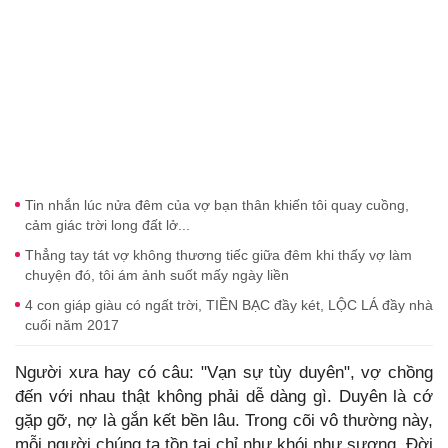
Tin nhắn lúc nửa đêm của vợ bạn thân khiến tôi quay cuồng,
cảm giác trời long đất lở...
Thẳng tay tát vợ không thương tiếc giữa đêm khi thấy vợ làm
chuyện đó, tôi ám ảnh suốt mấy ngày liền
4 con giáp giàu có ngất trời, TIỀN BẠC đầy két, LỘC LÁ đầy nhà
cuối năm 2017
Người xưa hay có câu: "Vạn sự tùy duyên", vợ chồng
đến với nhau thật không phải dễ dàng gì. Duyên là cớ
gặp gỡ, nợ là gắn kết bền lâu. Trong cõi vô thường này,
mỗi người chúng ta tồn tại chỉ như khói như sương. Đời