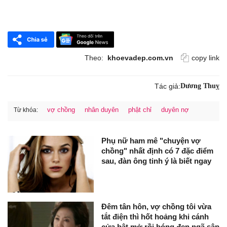
Theo:
khoevadep.com.vn
copy link
Tác giả:
Dương Thuỵ
vợ chồng
nhân duyên
phật chỉ
duyên nợ
Từ khóa:
Phụ nữ ham mê "chuyện vợ
chồng" nhất định có 7 đặc điểm
sau, đàn ông tinh ý là biết ngay
Đêm tân hôn, vợ chồng tôi vừa
tắt điện thì hốt hoảng khi cánh
cửa bật mở rồi bóng đen ngã sập