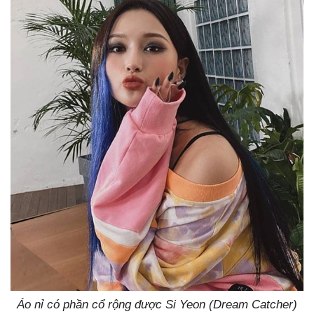
Áo nỉ có phần cổ rộng được Si Yeon (Dream Catcher)