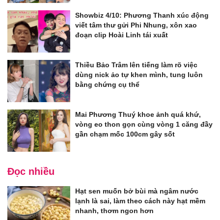
Showbiz 4/10: Phương Thanh xúc động
viết tâm thư gửi Phi Nhung, xôn xao
đoạn clip Hoài Linh tái xuất
Thiều Bảo Trâm lên tiếng làm rõ việc
dùng nick ảo tự khen mình, tung luôn
bằng chứng cụ thể
Mai Phương Thuý khoe ảnh quá khứ,
vòng eo thon gọn cùng vòng 1 căng đầy
gần chạm mốc 100cm gây sốt
Đọc nhiều
Hạt sen muốn bở bùi mà ngâm nước
lạnh là sai, làm theo cách này hạt mềm
nhanh, thơm ngon hơn