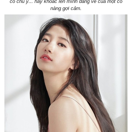
có chủ ý... hay khoác lên mình dáng vẻ của một cô
nàng gợi cảm.