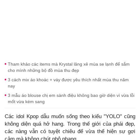
Tham khảo các items mà Krystal lăng xê mùa se lạnh để sắm
cho mình những bộ đồ mùa thu đẹp
3 cách mix áo khoác + váy được yêu thích nhất mùa thu năm
nay
3 mẫu áo blouse chị em sành điệu không bao giờ diện vì vừa lỗi
mốt vừa kém sang
Các idol Kpop dẫu muốn sống theo kiểu "YOLO" cũng
không diện quá hở hang. Trong thế giới của phái đẹp,
các nàng vẫn có tuyệt chiêu để vừa thể hiện sự gợi
cảm mà không chút phô phang.