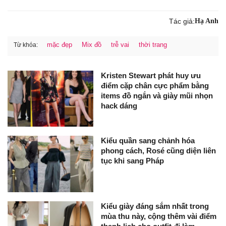
Tác giả:
Hạ Anh
mặc đẹp
Mix đồ
trễ vai
thời trang
Từ khóa:
Kristen Stewart phát huy ưu
điểm cặp chân cực phẩm bằng
items đồ ngắn và giày mũi nhọn
hack dáng
Kiểu quần sang chảnh hóa
phong cách, Rosé cũng diện liên
tục khi sang Pháp
Kiểu giày đáng sắm nhất trong
mùa thu này, cộng thêm vài điểm