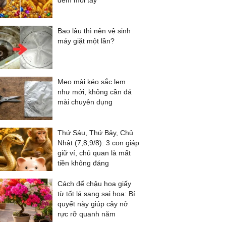
đếm mỏi tay
Bao lâu thì nên vệ sinh
máy giặt một lần?
Mẹo mài kéo sắc lẹm
như mới, không cần đá
mài chuyên dụng
Thứ Sáu, Thứ Bảy, Chủ
Nhật (7,8,9/8): 3 con giáp
giữ ví, chủ quan là mất
tiền không đáng
Cách để chậu hoa giấy
từ tốt lá sang sai hoa: Bí
quyết này giúp cây nở
rực rỡ quanh năm