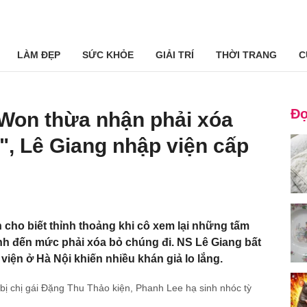
LÀM ĐẸP
SỨC KHỎE
GIẢI TRÍ
THỜI TRANG
C
Đọ
 Won thừa nhận phải xóa
", Lê Giang nhập viện cấp
 cho biết thỉnh thoảng khi cô xem lại những tấm
nh đến mức phải xóa bỏ chúng đi. NS Lê Giang bất
viện ở Hà Nội khiến nhiều khán giả lo lắng.
 bị chị gái Đặng Thu Thảo kiện, Phanh Lee hạ sinh nhóc tỳ