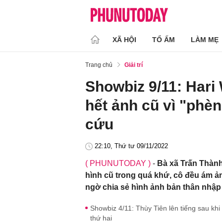
XÃ HỘI
TỔ ẤM
LÀM MẸ
Trang chủ
Giải trí
Showbiz 9/11: Hari
hết ảnh cũ vì "phèn
cứu
22:10, Thứ tư 09/11/2022
( PHUNUTODAY )
-
Bà xã Trấn Thành
hình cũ trong quá khứ, cô đều ám ả
ngờ chia sẻ hình ảnh bản thân nhập 
Showbiz 4/11: Thùy Tiên lên tiếng sau khi
thứ hai