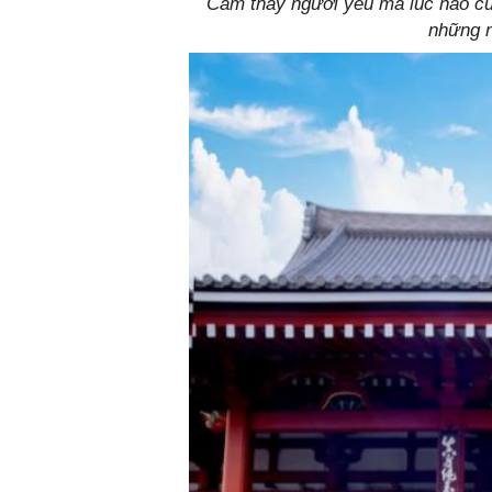
Cảm thấy người yếu mà lúc nào cũn
những n