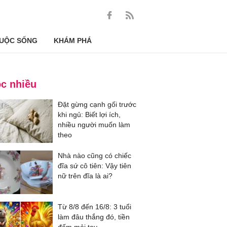
UỘC SỐNG
KHÁM PHÁ
c nhiều
Đặt gừng cạnh gối trước
khi ngủ: Biết lợi ích,
nhiều người muốn làm
theo
Nhà nào cũng có chiếc
đĩa sứ cô tiên: Vậy tiên
nữ trên đĩa là ai?
Từ 8/8 đến 16/8: 3 tuổi
làm đâu thắng đó, tiền