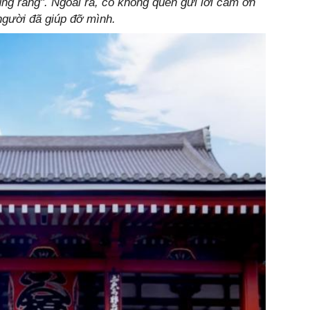
g ráng". Ngoài ra, cô không quên gửi lời cảm ơn
gười đã giúp đỡ mình.