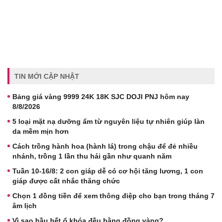
TIN MỚI CẬP NHẬT
Bảng giá vàng 9999 24K 18K SJC DOJI PNJ hôm nay
8/8/2026
5 loại mặt nạ dưỡng ẩm từ nguyên liệu tự nhiên giúp làn
da mềm mịn hơn
Cách trồng hành hoa (hành lá) trong chậu để đẻ nhiều
nhánh, trồng 1 lần thu hái gần như quanh năm
Tuần 10-16/8: 2 con giáp dễ có cơ hội tăng lương, 1 con
giáp được cất nhắc thăng chức
Chọn 1 đồng tiền để xem thông điệp cho bạn trong tháng 7
âm lịch
Vì sao hầu hết ổ khóa đều bằng đồng vàng?