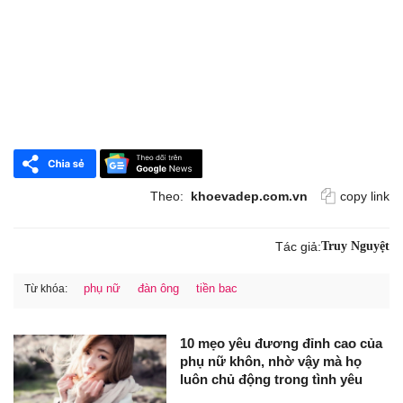
Theo:
khoevadep.com.vn
copy link
Tác giả:
Truy Nguyệt
phụ nữ
đàn ông
tiền bac
Từ khóa:
10 mẹo yêu đương đỉnh cao của
phụ nữ khôn, nhờ vậy mà họ
luôn chủ động trong tình yêu