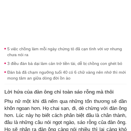
5 việc chồng làm mỗi ngày chứng tỏ đã cạn tình với vợ nhưng
chưa nói ra
3 điều đàn bà dại làm cản trở tiền tài, dễ bị chồng con ghét bỏ
Đàn bà đã chạm ngưỡng tuổi 40 có 6 chữ vàng nên nhớ thì mới
mong tâm an giữa dòng đời ồn ào
Lời hứa của đàn ông chỉ toàn sáo rỗng mà thôi
Phụ nữ một khi đã nếm qua những tổn thương sẽ dần
khôn ngoan hơn. Họ chai sạn, đi, dè chừng với đàn ông
hơn. Lúc này họ biết cách phân biệt đâu là chân thành,
đâu là những câu nói ngọt ngào, sáo rỗng của đàn ông.
Họ sẽ nhận ra đàn ông càng nói nhiều thì lại càng khó