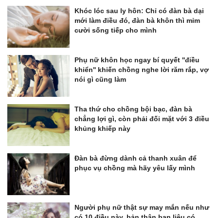
Khóc lóc sau ly hôn: Chỉ có đàn bà dại
mới làm điều đó, đàn bà khôn thì mỉm
cười sống tiếp cho mình
Phụ nữ khôn học ngay bí quyết ''điều
khiển'' khiến chồng nghe lời răm rắp, vợ
nói gì cũng làm
Tha thứ cho chồng bội bạc, đàn bà
chẳng lợi gì, còn phải đối mặt với 3 điều
khủng khiếp này
Đàn bà đừng dành cả thanh xuân để
phục vụ chồng mà hãy yêu lấy mình
Người phụ nữ thật sự may mắn nếu như
có 10 điều này, bản thân bạn liệu có