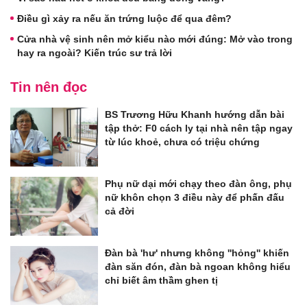
Điều gì xảy ra nếu ăn trứng luộc để qua đêm?
Cửa nhà vệ sinh nên mở kiểu nào mới đúng: Mở vào trong
hay ra ngoài? Kiến trúc sư trả lời
Tin nên đọc
BS Trương Hữu Khanh hướng dẫn bài
tập thở: F0 cách ly tại nhà nên tập ngay
từ lúc khoẻ, chưa có triệu chứng
Phụ nữ dại mới chạy theo đàn ông, phụ
nữ khôn chọn 3 điều này để phấn đấu
cả đời
Đàn bà 'hư' nhưng không ''hỏng'' khiến
đàn săn đón, đàn bà ngoan không hiểu
chỉ biết âm thầm ghen tị