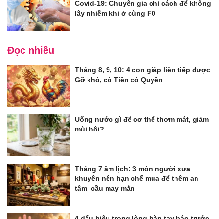
Covid-19: Chuyên gia chỉ cách để không
lây nhiễm khi ở cùng F0
Đọc nhiều
Tháng 8, 9, 10: 4 con giáp liên tiếp được
Gỡ khó, có Tiền có Quyền
Uống nước gì để cơ thể thơm mát, giảm
mùi hôi?
Tháng 7 âm lịch: 3 món người xưa
khuyên nên hạn chế mua để thêm an
tâm, cầu may mắn
4 dấu hiệu trong lòng bàn tay báo trước