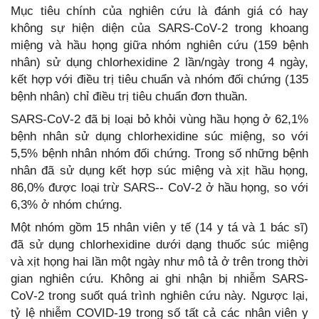
Mục tiêu chính của nghiên cứu là đánh giá có hay
không sự hiện diện của SARS‐CoV‐2 trong khoang
miệng và hầu họng giữa nhóm nghiên cứu (159 bệnh
nhân) sử dụng chlorhexidine 2 lần/ngày trong 4 ngày,
kết hợp với điều trị tiêu chuẩn và nhóm đối chứng (135
bệnh nhân) chỉ điều trị tiêu chuẩn đơn thuần.
SARS‐CoV‐2 đã bị loại bỏ khỏi vùng hầu họng ở 62,1%
bệnh nhân sử dụng chlorhexidine súc miệng, so với
5,5% bệnh nhân nhóm đối chứng. Trong số những bệnh
nhân đã sử dụng kết hợp súc miệng và xịt hầu họng,
86,0% được loại trừ SARS‐- CoV‐2 ở hầu họng, so với
6,3% ở nhóm chứng.
Một nhóm gồm 15 nhân viên y tế (14 y tá và 1 bác sĩ)
đã sử dụng chlorhexidine dưới dạng thuốc súc miệng
và xịt họng hai lần một ngày như mô tả ở trên trong thời
gian nghiên cứu. Không ai ghi nhận bị nhiễm SARS‐
CoV‐2 trong suốt quá trình nghiên cứu này. Ngược lại,
tỷ lệ nhiễm COVID-19 trong số tất cả các nhân viên y