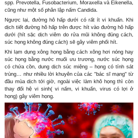
spp. Prevotella, Fusobacterium, Moraxella và Eikenella,
cũng như một số phân lập nấm Candida.
Ngược lại, đường hô hấp dưới có rất ít vi khuẩn. Khi
dịch tiết đường hô hấp trên được hít vào đường hô hấp
dưới (hít sặc dịch viêm do rửa mũi không đúng cách,
súc họng không đúng cách) sẽ gây viêm phổi hít.
Khi lạm dụng xông họng bằng cách xông hơi nóng hay
súc họng bằng nước muối ưu trương, nước súc họng
có chứa cồn, dung dịch súc miệng – họng có tính sát
trùng… như nhiều lời khuyên của các "bác sĩ mạng" từ
đầu mùa dịch tới giờ, ngoài việc làm khô họng thì còn
thay đổi hệ vi sinh( vi nấm, vi khuẩn, virus có lợi ở
họng) gây viêm họng.