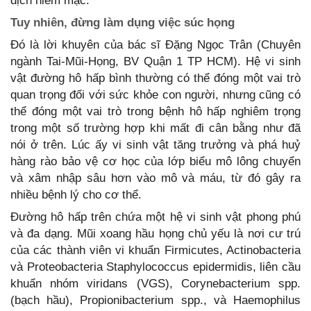
dịch niêm mạc.
Tuy nhiên, đừng làm dụng việc súc họng
Đó là lời khuyên của bác sĩ Đặng Ngọc Trân (Chuyên
ngành Tai-Mũi-Họng, BV Quận 1 TP HCM). Hệ vi sinh
vật đường hô hấp bình thường có thể đóng một vai trò
quan trọng đối với sức khỏe con người, nhưng cũng có
thể đóng một vai trò trong bệnh hô hấp nghiêm trọng
trong một số trường hợp khi mất đi cân bằng như đã
nói ở trên. Lúc ấy vi sinh vật tăng trưởng và phá huỷ
hàng rào bảo vệ cơ học của lớp biểu mô lông chuyển
và xâm nhập sâu hơn vào mô và máu, từ đó gây ra
nhiều bệnh lý cho cơ thể.
Đường hô hấp trên chứa một hệ vi sinh vật phong phú
và đa dạng. Mũi xoang hầu họng chủ yếu là nơi cư trú
của các thành viên vi khuẩn Firmicutes, Actinobacteria
và Proteobacteria Staphylococcus epidermidis, liên cầu
khuẩn nhóm viridans (VGS), Corynebacterium spp.
(bạch hầu), Propionibacterium spp., và Haemophilus