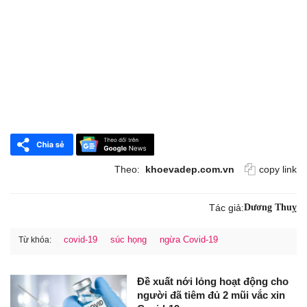
Theo:
khoevadep.com.vn
copy link
Tác giả:
Dương Thuỵ
covid-19
súc họng
ngừa Covid-19
Từ khóa:
Đề xuất nới lỏng hoạt động cho
người đã tiêm đủ 2 mũi vắc xin