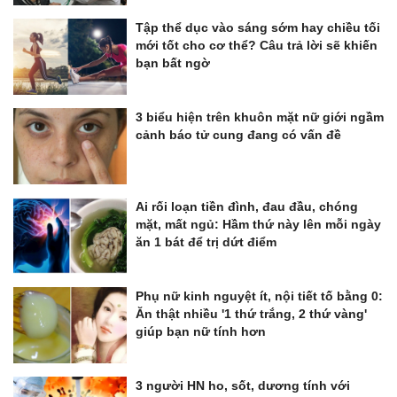
Tập thể dục vào sáng sớm hay chiều tối
mới tốt cho cơ thể? Câu trả lời sẽ khiến
bạn bất ngờ
3 biểu hiện trên khuôn mặt nữ giới ngầm
cảnh báo tử cung đang có vấn đề
Ai rối loạn tiền đình, đau đầu, chóng
mặt, mất ngủ: Hầm thứ này lên mỗi ngày
ăn 1 bát để trị dứt điểm
Phụ nữ kinh nguyệt ít, nội tiết tố bằng 0:
Ăn thật nhiều '1 thứ trắng, 2 thứ vàng'
giúp bạn nữ tính hơn
3 người HN ho, sốt, dương tính với