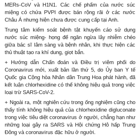
MERs-CoV và H1N1. Các chế phẩm của nước súc
miệng có chứa PVPI được bán rộng rãi ở các nước
Châu Á nhưng hiện chưa được cung cấp tại Anh.
Trung tâm kiểm soát bệnh tật khuyến cáo sử dụng
nước súc miệng- họng để ngăn ngừa lây nhiễm chéo
giữa bác sĩ lâm sàng và bệnh nhân, khi thực hiện các
thủ thuật tạo ra khí dung, giọt bắn.
+ Hướng dẫn Chẩn đoán và Điều trị viêm phổi do
Coronavirus mới, xuất bản lần thứ 5, do Ủy ban Y tế
Quốc gia Cộng hòa Nhân dân Trung Hoa phát hành, đã
kết luận chlorhexidine có thể không hiệu quả trong việc
loại trừ SARS-CoV-2.
+ Ngoài ra, một nghiên cứu trong ống nghiệm cũng cho
thấy tính không hiệu quả của chlorhexidine digluconate
trong việc tiêu diệt coronavirus ở người, chẳng hạn như
những loại gây ra SARS và Hội chứng Hô hấp Trung
Đông và coronavirus đặc hữu ở người.