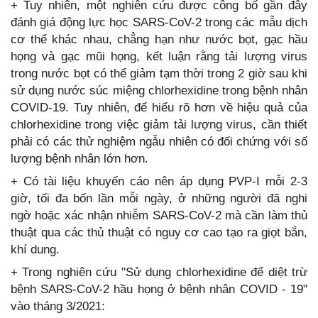
+ Tuy nhiên, một nghiên cứu được công bố gần đây
đánh giá động lực học SARS-CoV-2 trong các mẫu dịch
cơ thể khác nhau, chẳng hạn như nước bọt, gạc hầu
họng và gạc mũi họng, kết luận rằng tải lượng virus
trong nước bọt có thể giảm tạm thời trong 2 giờ sau khi
sử dụng nước súc miệng chlorhexidine trong bệnh nhân
COVID-19. Tuy nhiên, để hiểu rõ hơn về hiệu quả của
chlorhexidine trong việc giảm tải lượng virus, cần thiết
phải có các thử nghiệm ngẫu nhiên có đối chứng với số
lượng bệnh nhân lớn hơn.
+ Có tài liệu khuyến cáo nên áp dụng PVP-I mỗi 2-3
giờ, tối đa bốn lần mỗi ngày, ở những người đã nghi
ngờ hoặc xác nhận nhiễm SARS-CoV-2 mà cần làm thủ
thuật qua các thủ thuật có nguy cơ cao tạo ra giọt bắn,
khí dung.
+ Trong nghiên cứu "Sử dụng chlorhexidine để diệt trừ
bệnh SARS-CoV-2 hầu họng ở bệnh nhân COVID ‐ 19"
vào tháng 3/2021: