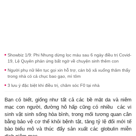
Showbiz 1/9: Phi Nhung dừng lọc máu sau 6 ngày điều trị Covid-
19, Lệ Quyên phản ứng bất ngờ về chuyện sinh thêm con
Người phụ nữ liên tục gọi xin hỗ trợ, cán bộ xã xuống thăm thấy
trong nhà có cả chục bao gạo, mì tôm
3 lưu ý đặc biệt khi điều trị, chăm sóc F0 tại nhà
Bạn có biết, giống như tất cả các bề mặt da và niêm
mạc con người, đường hô hấp cũng có nhiều các vi
sinh vật sinh sống hòa bình, trong mối tương quan cân
bằng bảo vệ cơ thể khỏi bệnh tật, tăng tỷ lệ đổi mới tế
bào biểu mô và thúc đẩy sản xuất các globulin miễn