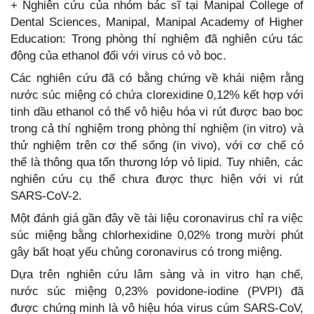
+ Nghiên cứu của nhóm bác sĩ tại Manipal College of
Dental Sciences, Manipal, Manipal Academy of Higher
Education: Trong phòng thí nghiệm đã nghiên cứu tác
động của ethanol đối với virus có vỏ bọc.
Các nghiên cứu đã có bằng chứng về khái niệm rằng
nước súc miệng có chứa clorexidine 0,12% kết hợp với
tinh dầu ethanol có thể vô hiệu hóa vi rút được bao bọc
trong cả thí nghiệm trong phòng thí nghiệm (in vitro) và
thử nghiệm trên cơ thể sống (in vivo), với cơ chế có
thể là thông qua tổn thương lớp vỏ lipid. Tuy nhiên, các
nghiên cứu cụ thể chưa được thực hiện với vi rút
SARS-CoV-2.
Một đánh giá gần đây về tài liệu coronavirus chỉ ra việc
súc miệng bằng chlorhexidine 0,02% trong mười phút
gây bất hoạt yếu chủng coronavirus có trong miệng.
Dựa trên nghiên cứu lâm sàng và in vitro hạn chế,
nước súc miệng 0,23% povidone-iodine (PVPI) đã
được chứng minh là vô hiệu hóa virus cúm SARS-CoV,