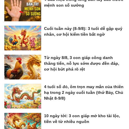
mệnh son số sướng
Cuối tuần này (8-9/8): 3 tuổi dễ gặp quý
nhân, cơ hội kiếm tiền bất ngờ
Từ ngày 8/8, 3 con giáp công danh
thăng tiến, nỗ lực sớm được đền đáp,
cơ hội bứt phá rõ rệt
4 tuổi số đỏ, ôm trọn may mắn của thiên
hạ trong 2 ngày cuối tuần (thứ Bảy, Chủ
Nhật 8-9/8)
10 ngày tới: 3 con giáp mở kho tài lộc,
tiền về từ nhiều nguồn