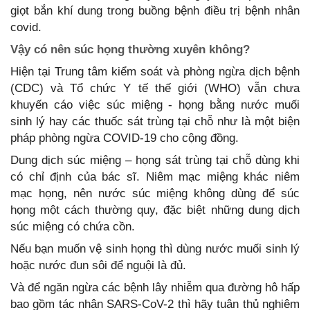
giọt bắn khí dung trong buồng bệnh điều trị bệnh nhân
covid.
Vậy có nên súc họng thường xuyên không?
Hiện tại Trung tâm kiểm soát và phòng ngừa dịch bệnh
(CDC) và Tổ chức Y tế thế giới (WHO) vẫn chưa
khuyến cáo việc súc miệng - họng bằng nước muối
sinh lý hay các thuốc sát trùng tại chỗ như là một biện
pháp phòng ngừa COVID-19 cho cộng đồng.
Dung dịch súc miệng – họng sát trùng tại chỗ dùng khi
có chỉ định của bác sĩ. Niêm mạc miệng khác niêm
mạc họng, nên nước súc miệng không dùng để súc
họng một cách thường quy, đặc biệt những dung dịch
súc miệng có chứa cồn.
Nếu bạn muốn vệ sinh họng thì dùng nước muối sinh lý
hoặc nước đun sôi để nguội là đủ.
Và để ngăn ngừa các bệnh lây nhiễm qua đường hô hấp
bao gồm tác nhân SARS-CoV-2 thì hãy tuân thủ nghiêm