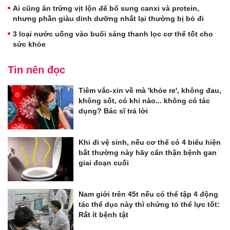
Ai cũng ăn trứng vịt lộn để bổ sung canxi và protein,
nhưng phần giàu dinh dưỡng nhất lại thường bị bỏ đi
3 loại nước uống vào buổi sáng thanh lọc cơ thể tốt cho
sức khỏe
Tin nên đọc
Tiêm vắc-xin về mà 'khỏe re', không đau,
không sốt, có khi nào... không có tác
dụng? Bác sĩ trả lời
Khi đi vệ sinh, nếu cơ thể có 4 biểu hiện
bất thường này hãy cẩn thận bệnh gan
giai đoạn cuối
Nam giới trên 45t nếu có thể tập 4 động
tác thể dục này thì chứng tỏ thể lực tốt:
Rất ít bệnh tật