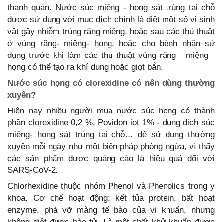
thanh quản. Nước súc miệng - họng sát trùng tại chỗ
được sử dụng với mục đích chính là diệt một số vi sinh
vật gây nhiễm trùng răng miệng, hoặc sau các thủ thuật
ở vùng răng- miệng- họng, hoặc cho bệnh nhân sử
dụng trước khi làm các thủ thuật vùng răng - miệng -
họng có thể tạo ra khí dung hoặc giọt bắn.
Nước súc họng có clorexidine có nên dùng thường
xuyên?
Hiện nay nhiều người mua nước súc họng có thành
phần clorexidine 0,2 %, Povidon iot 1% - dung dịch súc
miệng- họng sát trùng tại chỗ… để sử dụng thường
xuyên mỗi ngày như một biện pháp phòng ngừa, vì thấy
các sản phẩm được quảng cáo là hiệu quả đối với
SARS-CoV-2.
Chlorhexidine thuộc nhóm Phenol và Phenolics trong y
khoa. Cơ chế hoạt động: kết tủa protein, bất hoạt
enzyme, phá vỡ màng tế bào của vi khuẩn, nhưng
không diệt được bào tử. Là một chất khử khuẩn được