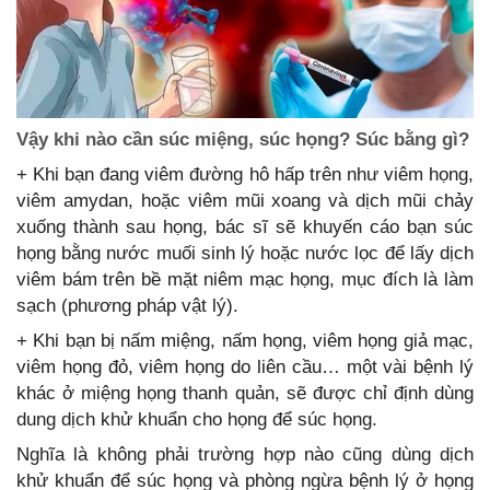
Vậy khi nào cần súc miệng, súc họng? Súc bằng gì?
+ Khi bạn đang viêm đường hô hấp trên như viêm họng,
viêm amydan, hoặc viêm mũi xoang và dịch mũi chảy
xuống thành sau họng, bác sĩ sẽ khuyến cáo bạn súc
họng bằng nước muối sinh lý hoặc nước lọc để lấy dịch
viêm bám trên bề mặt niêm mạc họng, mục đích là làm
sạch (phương pháp vật lý).
+ Khi bạn bị nấm miệng, nấm họng, viêm họng giả mạc,
viêm họng đỏ, viêm họng do liên cầu… một vài bệnh lý
khác ở miệng họng thanh quản, sẽ được chỉ định dùng
dung dịch khử khuẩn cho họng để súc họng.
Nghĩa là không phải trường hợp nào cũng dùng dịch
khử khuẩn để súc họng và phòng ngừa bệnh lý ở họng