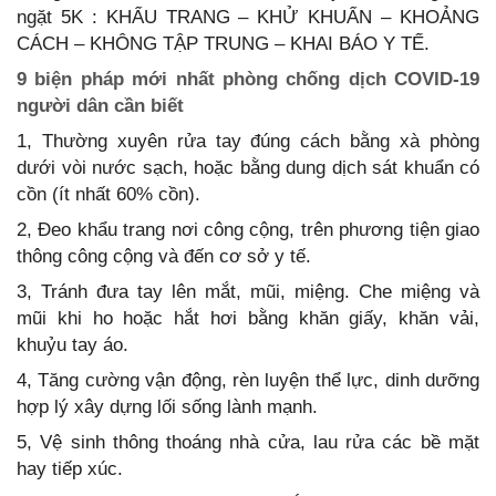
ngặt 5K : KHẨU TRANG – KHỬ KHUẨN – KHOẢNG
CÁCH – KHÔNG TẬP TRUNG – KHAI BÁO Y TẾ.
9 biện pháp mới nhất phòng chống dịch COVID-19
người dân cần biết
1, Thường xuyên rửa tay đúng cách bằng xà phòng
dưới vòi nước sạch, hoặc bằng dung dịch sát khuẩn có
cồn (ít nhất 60% cồn).
2, Đeo khẩu trang nơi công cộng, trên phương tiện giao
thông công cộng và đến cơ sở y tế.
3, Tránh đưa tay lên mắt, mũi, miệng. Che miệng và
mũi khi ho hoặc hắt hơi bằng khăn giấy, khăn vải,
khuỷu tay áo.
4, Tăng cường vận động, rèn luyện thể lực, dinh dưỡng
hợp lý xây dựng lối sống lành mạnh.
5, Vệ sinh thông thoáng nhà cửa, lau rửa các bề mặt
hay tiếp xúc.