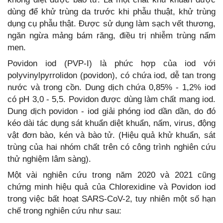
dùng để khử trùng da trước khi phẫu thuật, khử trùng
dụng cụ phẫu thật. Được sử dụng làm sạch vết thương,
ngăn ngừa mảng bám răng, điều trị nhiễm trùng nấm
men.
Povidon iod (PVP-I) là phức hợp của iod với
polyvinylpyrrolidon (povidon), có chứa iod, dễ tan trong
nước và trong cồn. Dung dịch chứa 0,85% - 1,2% iod
có pH 3,0 - 5,5. Povidon được dùng làm chất mang iod.
Dung dịch povidon - iod giải phóng iod dần dần, do đó
kéo dài tác dụng sát khuẩn diệt khuẩn, nấm, virus, động
vật đơn bào, kén và bào tử. (Hiệu quả khử khuẩn, sát
trùng của hai nhóm chất trên có công trình nghiên cứu
thử nghiệm lâm sàng).
Một vài nghiên cứu trong năm 2020 và 2021 cũng
chứng minh hiệu quả của Chlorexidine và Povidon iod
trong việc bất hoạt SARS-CoV-2, tuy nhiên một số hạn
chế trong nghiên cứu như sau: