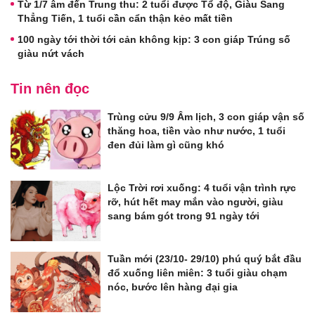
Từ 1/7 âm đến Trung thu: 2 tuổi được Tổ độ, Giàu Sang
Thẳng Tiến, 1 tuổi cần cẩn thận kẻo mất tiền
100 ngày tới thời tới cản không kịp: 3 con giáp Trúng số
giàu nứt vách
Tin nên đọc
Trùng cửu 9/9 Âm lịch, 3 con giáp vận số
thăng hoa, tiền vào như nước, 1 tuổi
đen đủi làm gì cũng khó
Lộc Trời rơi xuống: 4 tuổi vận trình rực
rỡ, hút hết may mắn vào người, giàu
sang bám gót trong 91 ngày tới
Tuần mới (23/10- 29/10) phú quý bắt đầu
đổ xuống liên miên: 3 tuổi giàu chạm
nóc, bước lên hàng đại gia