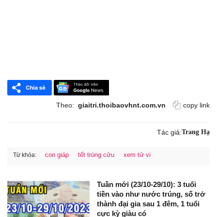
Theo:
giaitri.thoibaovhnt.com.vn
copy link
Tác giả:
Trang Hạ
con giáp
tết trùng cửu
xem tử vi
Từ khóa:
Tuần mới (23/10-29/10): 3 tuổi
tiền vào như nước trúng, số trở
thành đại gia sau 1 đêm, 1 tuổi
cực kỳ giàu có