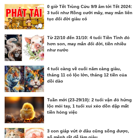
0 giờ Tết Trùng Cửu 9/9 âm tới Tết 2024:
3 tuổi như Rồng cưỡi mây, may mắn liên
tục đổi đời giàu có
Từ 22/10 đến 31/10: 4 tuổi Tiền Tình đỏ
hơn son, may mắn đổi đời, tiền nhiều
như nước
4 tuổi càng về cuối năm càng giàu,
tháng 11 có lộc lớn, tháng 12 tiền của
dồi dào
Tuần mới (23-29/10): 2 tuổi vận đỏ hứng
lộc mỏi tay, 1 tuổi xui xẻo dồn dập mất
tiền hỏng việc
3 con giáp vứt ở đâu cũng sống được,
số mệnh rất dễ làm giàu