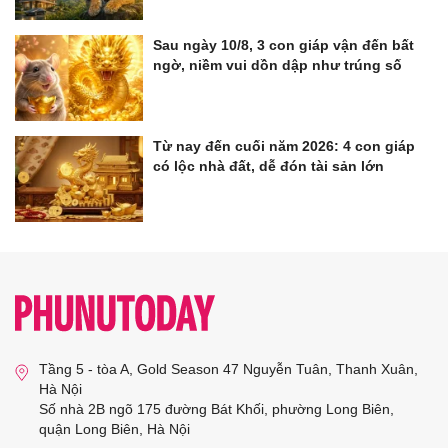
Sau ngày 10/8, 3 con giáp vận đến bất
ngờ, niềm vui dồn dập như trúng số
Từ nay đến cuối năm 2026: 4 con giáp
có lộc nhà đất, dễ đón tài sản lớn
Tầng 5 - tòa A, Gold Season 47 Nguyễn Tuân, Thanh Xuân,
Hà Nội
Số nhà 2B ngõ 175 đường Bát Khối, phường Long Biên,
quận Long Biên, Hà Nội