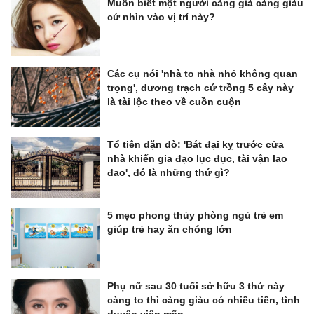
Muốn biết một người càng già càng giàu
cứ nhìn vào vị trí này?
Các cụ nói 'nhà to nhà nhỏ không quan
trọng', dương trạch cứ trồng 5 cây này
là tài lộc theo về cuồn cuộn
Tổ tiên dặn dò: 'Bát đại kỵ trước cửa
nhà khiến gia đạo lục đục, tài vận lao
đao', đó là những thứ gì?
5 mẹo phong thủy phòng ngủ trẻ em
giúp trẻ hay ăn chóng lớn
Phụ nữ sau 30 tuổi sở hữu 3 thứ này
càng to thì càng giàu có nhiều tiền, tình