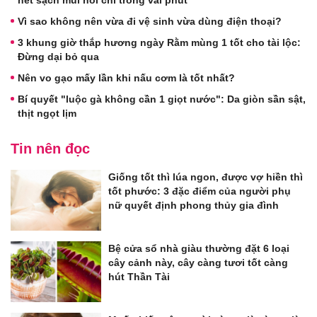
hết sạch mùi hôi chỉ trong vài phút
Vì sao không nên vừa đi vệ sinh vừa dùng điện thoại?
3 khung giờ thắp hương ngày Rằm mùng 1 tốt cho tài lộc:
Đừng dại bỏ qua
Nên vo gạo mấy lần khi nấu cơm là tốt nhất?
Bí quyết "luộc gà không cần 1 giọt nước": Da giòn sần sật,
thịt ngọt lịm
Tin nên đọc
Giống tốt thì lúa ngon, được vợ hiền thì
tốt phước: 3 đặc điểm của người phụ
nữ quyết định phong thủy gia đình
Bệ cửa sổ nhà giàu thường đặt 6 loại
cây cảnh này, cây càng tươi tốt càng
hút Thần Tài