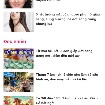
duyên viên mãn
5 nét tướng mặt của người phụ nữ giàu
sang, sung sướng, cả đời sống trong
nhung lụa
Đọc nhiều
Từ mai tới Tết: 3 con giáp đời sang
trang mới, đếm tiền mỏi tay
Tháng 7 âm lịch: 5 việc nên làm để cầu
bình an, đón may mắn và tài lộc
Từ 9/8 đến 19/8, 3 tuổi hái ra tiền, Giàu
Có bất ngờ