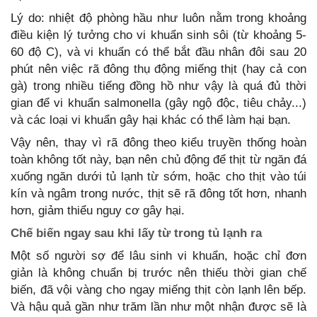
Lý do: nhiệt độ phòng hầu như luôn nằm trong khoảng
điều kiện lý tưởng cho vi khuẩn sinh sôi (từ khoảng 5-
60 độ C), và vi khuẩn có thể bắt đầu nhân đôi sau 20
phút nên việc rã đông thụ động miếng thịt (hay cả con
gà) trong nhiều tiếng đồng hồ như vậy là quá đủ thời
gian để vi khuẩn salmonella (gây ngộ độc, tiêu chảy...)
và các loại vi khuẩn gây hại khác có thể làm hại bạn.
Vậy nên, thay vì rã đông theo kiểu truyền thống hoàn
toàn không tốt này, bạn nên chủ động để thịt từ ngăn đá
xuống ngăn dưới tủ lạnh từ sớm, hoặc cho thịt vào túi
kín và ngâm trong nước, thịt sẽ rã đông tốt hơn, nhanh
hơn, giảm thiểu nguy cơ gây hại.
Chế biến ngay sau khi lấy từ trong tủ lạnh ra
Một số người sợ để lâu sinh vi khuẩn, hoặc chỉ đơn
giản là không chuẩn bị trước nên thiếu thời gian chế
biến, đã vội vàng cho ngay miếng thịt còn lạnh lên bếp.
Và hậu quả gần như trăm lần như một nhận được sẽ là