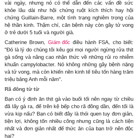
vài ngày, nhưng nó có thể dẫn đến các vấn đề sức
khỏe lâu dài như hội chứng ruột kích thích hay hội
chứng Guillain-Barre, một tình trạng nghiêm trọng của
hệ thần kinh. Thậm chí, căn bệnh này còn gây tử vong
ở trẻ dưới 5 tuổi và người già.
Catherine Brown,
Giám đốc
điều hành FSA, cho biết:
"Đó là lý do chúng tôi kêu gọi mọi người ngừng rửa thịt
gà sống và nâng cao nhận thức về những rủi ro nhiễm
khuẩn campylobacter. Nó không những gây bệnh nặng
và tử vong, mà còn khiến nền kinh tế tiêu tốn hàng trăm
triệu bảng Anh mỗi năm".
Rã đông từ từ
Bạn có ý định ăn thịt gà vào buổi tối nên ngay từ chiều
đã lấy gà ra, để trên kệ bếp cho rã đông dần, đến tối là
vừa kịp nấu? Bạn có biết đây là thói quen tuy đơn giản,
tiện lợi, không tốn nhiều công nhưng cũng là cách tiện
nhất và đơn giản nhất để thức ăn của bạn trở nên độc
hại?