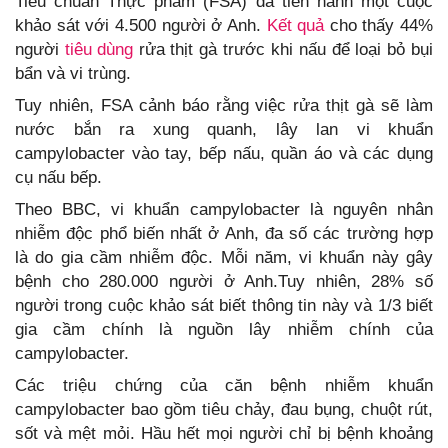
Tiêu chuẩn Thực phẩm (FSA) đã tiến hành một cuộc
khảo sát với 4.500 người ở Anh.
Kết quả
cho thấy 44%
người
tiêu dùng
rửa thịt gà trước khi nấu để loại bỏ bụi
bẩn và vi trùng.
Tuy nhiên, FSA cảnh báo rằng việc rửa thịt gà sẽ làm
nước bắn ra xung quanh, lây lan vi khuẩn
campylobacter vào tay, bếp nấu, quần áo và các dụng
cụ nấu bếp.
Theo BBC, vi khuẩn campylobacter là nguyên nhân
nhiễm độc phổ biến nhất ở Anh, đa số các trường hợp
là do gia cầm nhiễm độc. Mỗi năm, vi khuẩn này gây
bệnh cho 280.000 người ở Anh.Tuy nhiên, 28% số
người trong cuộc khảo sát biết thông tin này và 1/3 biết
gia cầm chính là nguồn lây nhiễm chính của
campylobacter.
Các triệu chứng của căn bệnh nhiễm khuẩn
campylobacter bao gồm tiêu chảy, đau bụng, chuột rút,
sốt và mệt mỏi. Hầu hết mọi người chỉ bị bệnh khoảng