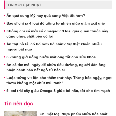
TIN MỚI CẬP NHẬT
Ăn quả sung Mỹ hay quả sung Việt tốt hơn?
Bác sĩ chỉ ra 4 loại đồ uống tự nhiên giúp giảm axit uric
Không chỉ cá mới có omega-3: 9 loại quả quen thuộc này
cũng chứa chất béo có lợi
Ăn thịt bò tái có bổ hơn bò chín? Sự thật khiến nhiều
người bất ngờ
3 khung giờ uống nước mật ong tốt cho sức khỏe
Ăn cà tím mỗi ngày để chữa tiểu đường, người đàn ông
nhận cảnh báo bất ngờ từ bác sĩ
Luộc trứng vịt lộn cho thêm thứ này: Trứng béo ngậy, ngọt
thơm không một chút mùi tanh!
5 loại trái cây giàu Omega-3 giúp bổ não, tốt cho tim mạch
Tin nên đọc
Chỉ mặt loại thực phẩm chứa hóa chất