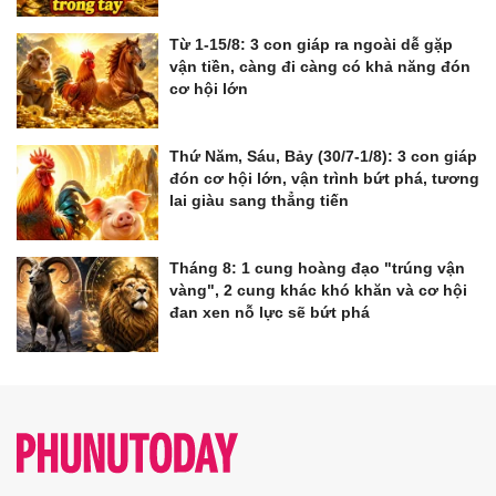
Từ 1-15/8: 3 con giáp ra ngoài dễ gặp
vận tiền, càng đi càng có khả năng đón
cơ hội lớn
Thứ Năm, Sáu, Bảy (30/7-1/8): 3 con giáp
đón cơ hội lớn, vận trình bứt phá, tương
lai giàu sang thẳng tiến
Tháng 8: 1 cung hoàng đạo "trúng vận
vàng", 2 cung khác khó khăn và cơ hội
đan xen nỗ lực sẽ bứt phá