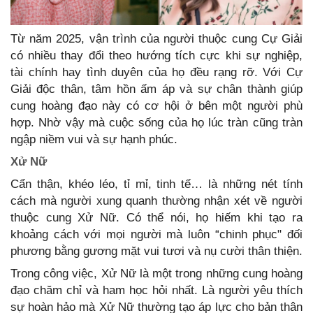
Từ năm 2025, vận trình của người thuộc cung Cự Giải
có nhiều thay đổi theo hướng tích cực khi sự nghiệp,
tài chính hay tình duyên của họ đều rạng rỡ. Với Cự
Giải độc thân, tâm hồn ấm áp và sự chân thành giúp
cung hoàng đạo này có cơ hội ở bên một người phù
hợp. Nhờ vậy mà cuộc sống của họ lúc tràn cũng tràn
ngập niềm vui và sự hạnh phúc.
Xử Nữ
Cẩn thận, khéo léo, tỉ mỉ, tinh tế… là những nét tính
cách mà người xung quanh thường nhận xét về người
thuộc cung Xử Nữ. Có thể nói, họ hiếm khi tạo ra
khoảng cách với mọi người mà luôn “chinh phục" đối
phương bằng gương mặt vui tươi và nụ cười thân thiện.
Trong công việc, Xử Nữ là một trong những cung hoàng
đạo chăm chỉ và ham học hỏi nhất. Là người yêu thích
sự hoàn hảo mà Xử Nữ thường tạo áp lực cho bản thân