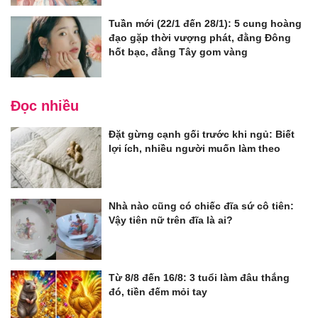
Tuần mới (22/1 đến 28/1): 5 cung hoàng
đạo gặp thời vượng phát, đằng Đông
hốt bạc, đằng Tây gom vàng
Đọc nhiều
Đặt gừng cạnh gối trước khi ngủ: Biết
lợi ích, nhiều người muốn làm theo
Nhà nào cũng có chiếc đĩa sứ cô tiên:
Vậy tiên nữ trên đĩa là ai?
Từ 8/8 đến 16/8: 3 tuổi làm đâu thắng
đó, tiền đếm mỏi tay