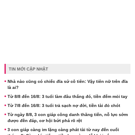
TIN MỚI CẬP NHẬT
Nhà nào cũng có chiếc đĩa sứ cô tiên: Vậy tiên nữ trên đĩa
là ai?
Từ 8/8 đến 16/8: 3 tuổi làm đâu thắng đó, tiền đếm mỏi tay
Từ 7/8 đến 16/8: 3 tuổi trả sạch nợ đời, tiền tài đỏ chót
Từ ngày 8/8, 3 con giáp công danh thăng tiến, nỗ lực sớm
được đền đáp, cơ hội bứt phá rõ rệt
3 con giáp càng im lặng càng phát tài từ nay đến cuối