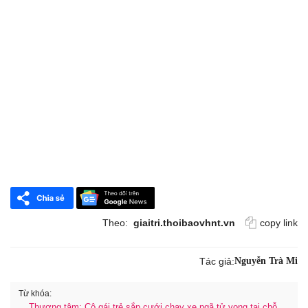
Theo:
giaitri.thoibaovhnt.vn
copy link
Tác giả:
Nguyễn Trà Mi
Từ khóa:
Thương tâm: Cô gái trẻ sắp cưới chạy xe ngã tử vong tại chỗ