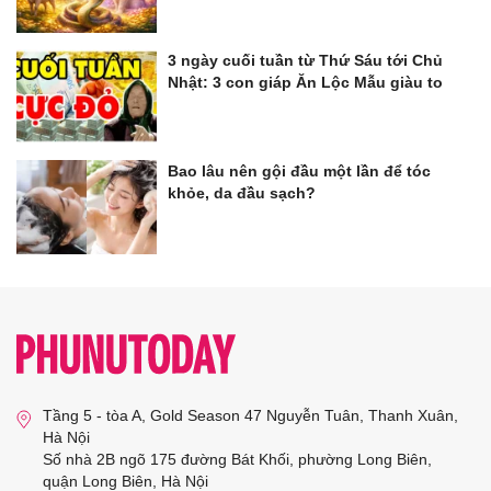
3 ngày cuối tuần từ Thứ Sáu tới Chủ
Nhật: 3 con giáp Ăn Lộc Mẫu giàu to
Bao lâu nên gội đầu một lần để tóc
khỏe, da đầu sạch?
Tầng 5 - tòa A, Gold Season 47 Nguyễn Tuân, Thanh Xuân,
Hà Nội
Số nhà 2B ngõ 175 đường Bát Khối, phường Long Biên,
quận Long Biên, Hà Nội