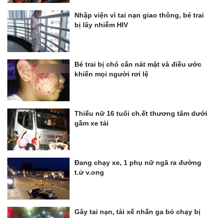
Nhập viện vì tai nạn giao thông, bé trai
bị lây nhiễm HIV
Bé trai bị chó cắn nát mặt và điều ước
khiến mọi người rơi lệ
Thiếu nữ 16 tuổi ch.ết thương tâm dưới
gầm xe tải
Đang chạy xe, 1 phụ nữ ngã ra đường
t.ử v.ong
Gây tai nạn, tài xế nhấn ga bỏ chạy bị