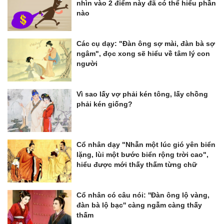
nhìn vào 2 điểm này đã có thể hiểu phần
nào
Các cụ dạy: "Đàn ông sợ mài, đàn bà sợ
ngâm", đọc xong sẽ hiểu về tâm lý con
người
Vì sao lấy vợ phải kén tông, lấy chồng
phải kén giống?
Cổ nhân dạy "Nhẫn một lúc gió yên biển
lặng, lùi một bước biển rộng trời cao",
hiểu được mới thấy thấm từng chữ
Cổ nhân có câu nói: ''Đàn ông lộ vàng,
đàn bà lộ bạc'' càng ngẫm càng thấy
thấm