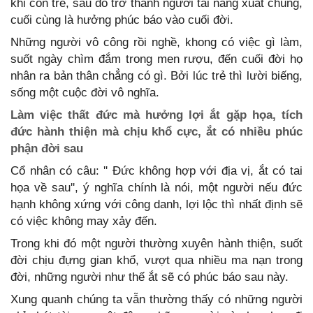
khi còn trẻ, sau đó trở thành người tài năng xuất chúng,
cuối cùng là hưởng phúc báo vào cuối đời.
Những người vô công rồi nghề, khong có việc gì làm,
suốt ngày chìm đắm trong men rượu, đến cuối đời họ
nhân ra bản thân chẳng có gì. Bởi lúc trẻ thì lười biếng,
sống một cuộc đời vô nghĩa.
Làm việc thất đức mà hưởng lợi ắt gặp họa, tích
đức hành thiện mà chịu khổ cực, ắt có nhiều phúc
phận đời sau
Cổ nhân có câu: '' Đức không hợp với địa vị, ắt có tai
họa về sau'', ý nghĩa chính là nói, một người nếu đức
hạnh không xứng với công danh, lợi lộc thì nhất định sẽ
có việc không may xảy đến.
Trong khi đó một người thường xuyên hành thiện, suốt
đời chịu đựng gian khổ, vượt qua nhiều ma nạn trong
đời, những người như thế ắt sẽ có phúc báo sau này.
Xung quanh chúng ta vẫn thường thấy có những người