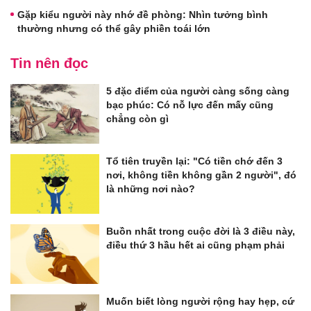
Gặp kiểu người này nhớ đề phòng: Nhìn tưởng bình
thường nhưng có thể gây phiền toái lớn
Tin nên đọc
5 đặc điểm của người càng sống càng
bạc phúc: Có nỗ lực đến mấy cũng
chẳng còn gì
Tổ tiên truyền lại: "Có tiền chớ đến 3
nơi, không tiền không gần 2 người", đó
là những nơi nào?
Buồn nhất trong cuộc đời là 3 điều này,
điều thứ 3 hầu hết ai cũng phạm phải
Muốn biết lòng người rộng hay hẹp, cứ