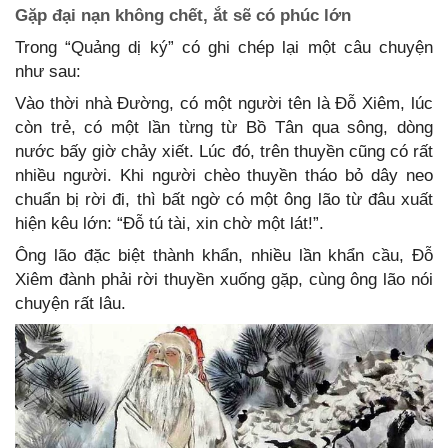
Gặp đại nạn không chết, ắt sẽ có phúc lớn
Trong “Quảng dị ký” có ghi chép lại một câu chuyện
như sau:
Vào thời nhà Đường, có một người tên là Đỗ Xiêm, lúc
còn trẻ, có một lần từng từ Bồ Tân qua sông, dòng
nước bấy giờ chảy xiết. Lúc đó, trên thuyền cũng có rất
nhiều người. Khi người chèo thuyền tháo bỏ dây neo
chuẩn bị rời đi, thì bất ngờ có một ông lão từ đâu xuất
hiện kêu lớn: “Đỗ tú tài, xin chờ một lát!”.
Ông lão đặc biệt thành khẩn, nhiều lần khẩn cầu, Đỗ
Xiêm đành phải rời thuyền xuống gặp, cùng ông lão nói
chuyện rất lâu.