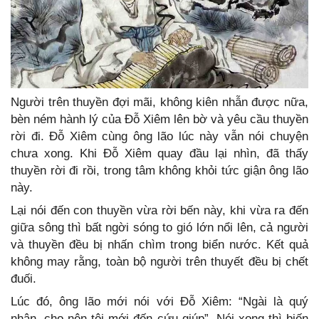
Người trên thuyền đợi mãi, không kiên nhẫn được nữa,
bèn ném hành lý của Đỗ Xiêm lên bờ và yêu cầu thuyền
rời đi. Đỗ Xiêm cùng ông lão lúc này vẫn nói chuyện
chưa xong. Khi Đỗ Xiêm quay đầu lại nhìn, đã thấy
thuyền rời đi rồi, trong tâm không khỏi tức giận ông lão
này.
Lại nói đến con thuyền vừa rời bến này, khi vừa ra đến
giữa sông thì bất ngời sóng to gió lớn nổi lên, cả người
và thuyền đều bị nhấn chìm trong biển nước. Kết quả
không may rằng, toàn bộ người trên thuyết đều bị chết
đuối.
Lúc đó, ông lão mới nói với Đỗ Xiêm: “Ngài là quý
nhân, cho nên tôi mới đến cứu giúp”. Nói xong thì biến