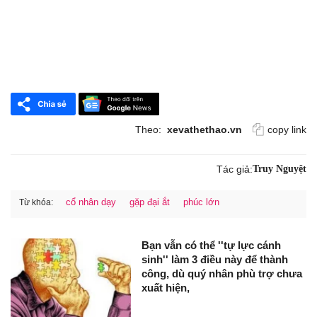
Theo:
xevathethao.vn
copy link
Tác giả:
Truy Nguyệt
cổ nhân dạy
gặp đại ắt
phúc lớn
Từ khóa:
Bạn vẫn có thể ''tự lực cánh
sinh'' làm 3 điều này để thành
công, dù quý nhân phù trợ chưa
xuất hiện,