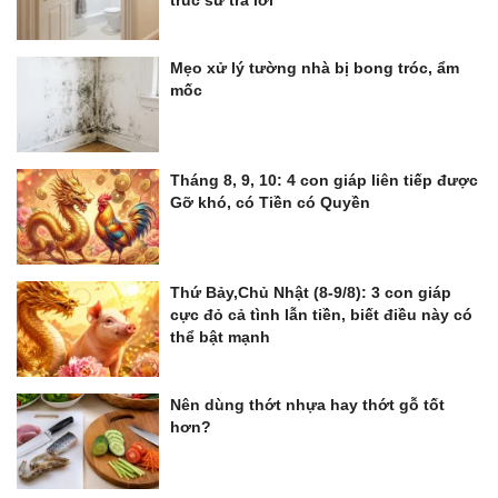
trúc sư trả lời
Mẹo xử lý tường nhà bị bong tróc, ẩm
mốc
Tháng 8, 9, 10: 4 con giáp liên tiếp được
Gỡ khó, có Tiền có Quyền
Thứ Bảy,Chủ Nhật (8-9/8): 3 con giáp
cực đỏ cả tình lẫn tiền, biết điều này có
thể bật mạnh
Nên dùng thớt nhựa hay thớt gỗ tốt
hơn?