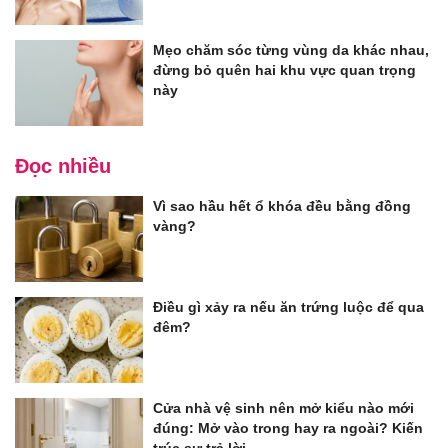
Mẹo chăm sóc từng vùng da khác nhau,
đừng bỏ quên hai khu vực quan trọng
này
Đọc nhiều
Vì sao hầu hết ổ khóa đều bằng đồng
vàng?
Điều gì xảy ra nếu ăn trứng luộc để qua
đêm?
Cửa nhà vệ sinh nên mở kiểu nào mới
đúng: Mở vào trong hay ra ngoài? Kiến