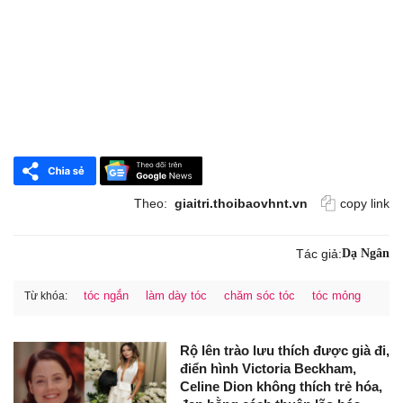
Theo:
giaitri.thoibaovhnt.vn
copy link
Tác giả:
Dạ Ngân
tóc ngắn
làm dày tóc
chăm sóc tóc
tóc mỏng
Từ khóa:
Rộ lên trào lưu thích được già đi,
điển hình Victoria Beckham,
Celine Dion không thích trẻ hóa,