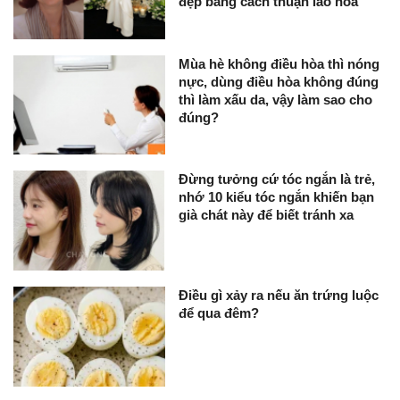
đẹp bằng cách thuận lão hóa
Mùa hè không điều hòa thì nóng
nực, dùng điều hòa không đúng
thì làm xấu da, vậy làm sao cho
đúng?
Đừng tưởng cứ tóc ngắn là trẻ,
nhớ 10 kiểu tóc ngắn khiến bạn
già chát này để biết tránh xa
Điều gì xảy ra nếu ăn trứng luộc
để qua đêm?