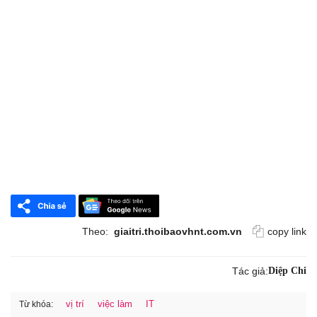
Theo:
giaitri.thoibaovhnt.com.vn
copy link
Tác giả:
Diệp Chi
vị trí
việc làm
IT
Từ khóa: