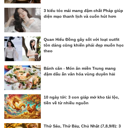
3 kiểu tóc mái mang đậm chất Pháp giúp
diện mạo thanh lịch và cuốn hút hơn
Quan Hiểu Đồng gây sốt với loạt outfit
tôn dáng cũng khiến phái đẹp muốn học
theo
Bánh căn - Món ăn miền Trung mang
đậm dấu ấn văn hóa vùng duyên hải
10 ngày tới: 3 con giáp mở kho tài lộc,
tiền về từ nhiều nguồn
Thứ Sáu, Thứ Bảy, Chủ Nhật (7,8,9/8): 3