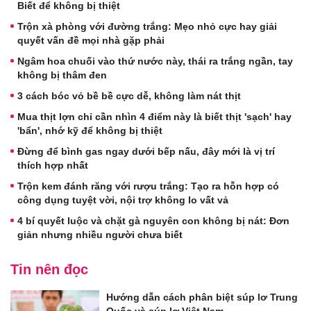
Biết để không bị thiệt
Trộn xà phòng với đường trắng: Mẹo nhỏ cực hay giải
quyết vấn đề mọi nhà gặp phải
Ngâm hoa chuối vào thứ nước này, thái ra trắng ngần, tay
không bị thâm đen
3 cách bóc vỏ bề bề cực dễ, không làm nát thịt
Mua thịt lợn chỉ cần nhìn 4 điểm này là biết thịt 'sạch' hay
'bẩn', nhớ kỹ để không bị thiệt
Đừng để bình gas ngay dưới bếp nấu, đây mới là vị trí
thích hợp nhất
Trộn kem đánh răng với rượu trắng: Tạo ra hỗn hợp có
công dụng tuyệt vời, nội trợ không lo vất vả
4 bí quyết luộc và chặt gà nguyên con không bị nát: Đơn
giản nhưng nhiều người chưa biết
Tin nên đọc
Hướng dẫn cách phân biệt súp lơ Trung