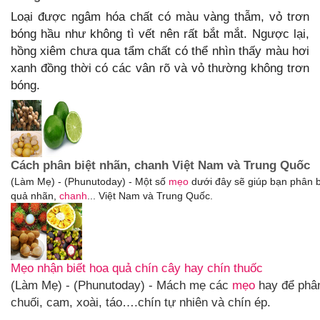
Loại được ngâm hóa chất có màu vàng thẫm, vỏ trơn
bóng hầu như không tì vết nên rất bắt mắt. Ngược lại,
hồng xiêm chưa qua tẩm chất có thể nhìn thấy màu hơi
xanh đồng thời có các vân rõ và vỏ thường không trơn
bóng.
Cách phân biệt nhãn, chanh Việt Nam và Trung Quốc
(Làm Mẹ) - (Phunutoday) - Một số
mẹo
dưới đây sẽ giúp bạn phân b
quả nhãn,
chanh
... Việt Nam và Trung Quốc.
Mẹo nhận biết hoa quả chín cây hay chín thuốc
(Làm Mẹ) - (Phunutoday) - Mách mẹ các
mẹo
hay để phân
chuối, cam, xoài, táo….chín tự nhiên và chín ép.