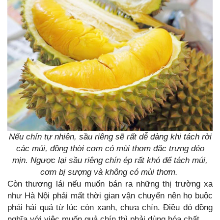
Nếu chín tự nhiên, sầu riêng sẽ rất dễ dàng khi tách rời
các múi, đồng thời cơm có mùi thơm đặc trưng dẻo
mịn. Ngược lại sầu riêng chín ép rất khó để tách múi,
cơm bị sượng và không có mùi thơm.
Còn thương lái nếu muốn bán ra những thị trường xa
như Hà Nội phải mất thời gian vận chuyển nên họ buộc
phải hái quả từ lúc còn xanh, chưa chín. Điều đó đồng
nghĩa với việc muốn quả chín thì phải dùng hóa chất.