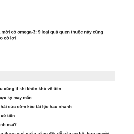
 mới có omega-3: 9 loại quả quen thuộc này cũng
o có lợi
 cũng ít khi khốn khó về tiền
 cực kỳ may mắn
phải sửa sớm kẻo tài lộc hao nhanh
 có tiền
ảnh mai?
g được quý nhân nâng đỡ, dễ gặp cơ hội hơn người