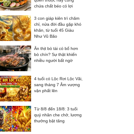
quen thuộc này cũng
chứa chất béo có lợi
3 con giáp kiên trì chăm
chỉ, nửa đời đầu gặp khó
khăn, từ tuổi 45 Giàu
Như Vũ Bão
Ăn thịt bò tái có bổ hơn
bò chín? Sự thật khiến
nhiều người bất ngờ
4 tuổi có Lộc Rơi Lộc Vãi,
sang tháng 7 Âm vượng
vận phất lên
Từ 8/8 đến 18/8: 3 tuổi
quý nhân che chở, lương
thưởng bật tăng