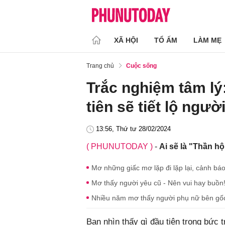
XÃ HỘI
TỔ ẤM
LÀM MẸ
Trang chủ
Cuộc sống
Trắc nghiệm tâm lý
tiên sẽ tiết lộ ngư
13:56, Thứ tư 28/02/2024
( PHUNUTODAY )
-
Ai sẽ là "Thần h
Mơ những giấc mơ lặp đi lặp lại, cảnh bá
Mơ thấy người yêu cũ - Nên vui hay buồn
Nhiều năm mơ thấy người phụ nữ bên gốc l
Bạn nhìn thấy gì đầu tiên trong bức 