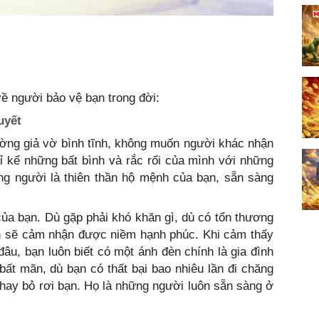
về người bảo vệ bạn trong đời:
uyết
ường giả vờ bình tĩnh, không muốn người khác nhận
ỉ kể những bất bình và rắc rối của mình với những
ững người là thiên thần hộ mệnh của bạn, sẵn sàng
của bạn. Dù gặp phải khó khăn gì, dù có tổn thương
ạn sẽ cảm nhận được niềm hạnh phúc. Khi cảm thấy
i đâu, bạn luôn biết có một ánh đèn chính là gia đình
bất mãn, dù bạn có thất bại bao nhiêu lần đi chăng
hay bỏ rơi bạn. Họ là những người luôn sẵn sàng ở