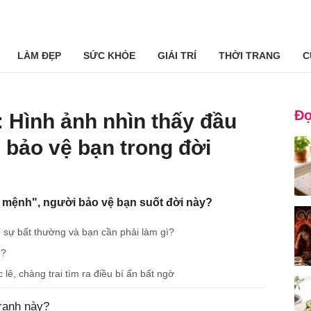
LÀM ĐẸP
SỨC KHỎE
GIẢI TRÍ
THỜI TRANG
C
Đọ
: Hình ảnh nhìn thấy đầu
ời bảo vệ bạn trong đời
ộ mệnh", người bảo vệ bạn suốt đời này?
o sự bất thường và bạn cần phải làm gì?
!?
ê, chàng trai tìm ra điều bí ẩn bất ngờ
tranh này?